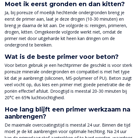
Moet ik eerst gronden en dan kitten?
Ja, bij poreuze of moeilijk hechtende ondergronden breng je
eerst de primer aan, laat je deze drogen (10-30 minuten) en
breng je daarna de kit aan. De volgorde is: reinigen, primeren,
drogen, kitten. Omgekeerde volgorde werkt niet, omdat de
primer niet door uitgeharde kit heen kan dringen om de
ondergrond te bereiken.
Wat is de beste primer voor beton?
Voor beton gebruik je een hechtprimer die geschikt is voor sterk
poreuze minerale ondergronden en compatibel is met het type
kit dat je aanbrengt (siliconen, MS-polymeer of PU). Beton zuigt
veel vocht op, dus kies een primer met goede penetratie die de
poriën effectief afsluit. Droogtijd is meestal 20-30 minuten bij
20°C en 65% luchtvochtigheid.
Hoe lang blijft een primer werkzaam na
aanbrengen?
De maximale overcoatingstijd is meestal 24 uur. Binnen die tijd
moet je de kit aanbrengen voor optimale hechting. Na 24 uur
kan de primerlaag stof aantrekken of te hard worden, waardoor