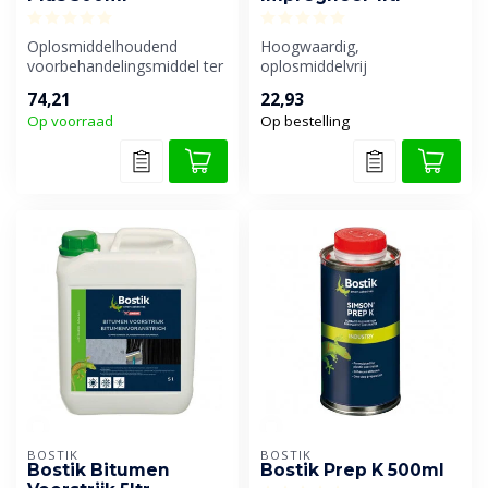
Oplosmiddelhoudend
Hoogwaardig,
voorbehandelingsmiddel ter
oplosmiddelvrij
verbetering van de hechting
impregneermiddel speciaal
74,21
22,93
van de...
voor zuigende
Op voorraad
Op bestelling
ondergronde...
BOSTIK
BOSTIK
Bostik Bitumen
Bostik Prep K 500ml