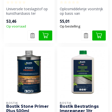
Universele toeslagstof op
Oplosmiddelvrije voorstrijk
kunstharsbasis ter
op basis van
verbetering van
acrylaatdispersie voor
53,46
55,01
cementgebonden bouw...
dichte, gladde e...
Op voorraad
Op bestelling
BOSTIK
BOSTIK
Bostik Stone Primer
Bostik Bestratings
Plus 500ml
Impregneer 1ltr