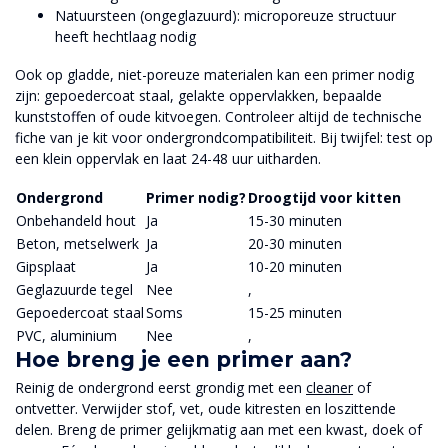
Natuursteen (ongeglazuurd): microporeuze structuur
heeft hechtlaag nodig
Ook op gladde, niet-poreuze materialen kan een primer nodig
zijn: gepoedercoat staal, gelakte oppervlakken, bepaalde
kunststoffen of oude kitvoegen. Controleer altijd de technische
fiche van je kit voor ondergrondcompatibiliteit. Bij twijfel: test op
een klein oppervlak en laat 24-48 uur uitharden.
Ondergrond
Primer nodig?
Droogtijd voor kitten
Onbehandeld hout
Ja
15-30 minuten
Beton, metselwerk
Ja
20-30 minuten
Gipsplaat
Ja
10-20 minuten
Geglazuurde tegel
Nee
,
Gepoedercoat staal
Soms
15-25 minuten
PVC, aluminium
Nee
,
Hoe breng je een primer aan?
Reinig de ondergrond eerst grondig met een
cleaner
of
ontvetter. Verwijder stof, vet, oude kitresten en loszittende
delen. Breng de primer gelijkmatig aan met een kwast, doek of