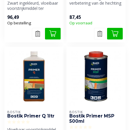
Zwart ingekleurd, vloeibaar
verbetering van de hechting
voorstrijkmiddel ter
van StoneTack op poreuze
verbetering van de hechting.
...
96,49
87,45
Op bestelling
Op voorraad
BOSTIK
BOSTIK
Bostik Primer Q 1ltr
Bostik Primer MSP
500ml
Vloeibaar voorstrijkmiddel