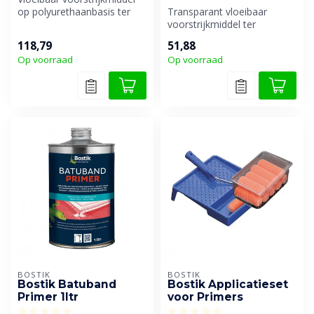
op polyurethaanbasis ter
Transparant vloeibaar
verbetering van de hechting
voorstrijkmiddel ter
...
verbetering van de hechting
118,79
51,88
op poreuz...
Op voorraad
Op voorraad
BOSTIK
BOSTIK
Bostik Batuband
Bostik Applicatieset
Primer 1ltr
voor Primers