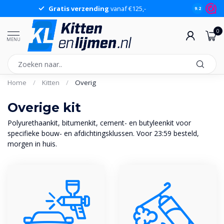
Gratis verzending
vanaf €125,-
Gr
9.2
0
MENU
Home
/
Kitten
/
Overig
Overige kit
Polyurethaankit, bitumenkit, cement- en butyleenkit voor
specifieke bouw- en afdichtingsklussen. Voor 23:59 besteld,
morgen in huis.