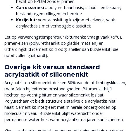
hecht op EPDM zonder primer
Carrosseriekit:
polyurethaanbasis, schuur- en lakbaar,
bestand tegen trillingen en benzine
Kozijn kit:
voor aansluiting kozijn-metselwerk, vaak
acrylaatbasis met verhoogde elasticiteit
Let op verwerkingstemperatuur (bitumenkit vraagt vaak >5°C),
primer-eisen (polyurethaankit op gladde metalen) en
uithardingstijd (cement kit droogt sneller dan butyleenkit, die
nooit volledig uithardt).
Overige kit versus standaard
acrylaatkit of siliconenkit
Acrylaatkit en siliconenkit dekken 80% van de afdichtingsklussen,
maar falen bij extreme omstandigheden. Bitumenkit blijft
hechten op vochtig bitumen waar siliconenkit loslaat.
Polyurethaankit biedt structurele sterkte die acrylaatkit niet
haalt. Cement kit integreert met minerale ondergronden op
moleculair niveau. Butyleenkit blijft waterdicht onder
permanente waterdruk, waar acrylaatkit na jaren kan scheuren.
Kies standaardkit voor algemeen gebruik binnenshuis en droge