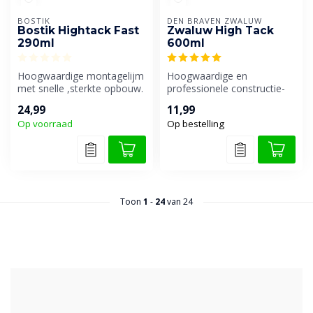
BOSTIK
DEN BRAVEN ZWALUW
Bostik Hightack Fast
Zwaluw High Tack
290ml
600ml
Hoogwaardige montagelijm
Hoogwaardige en
met snelle ,sterkte opbouw.
professionele constructie-
Speciaal door Bostik
en montagelijm met een
24,99
11,99
ontwik...
zeer hoge aanv...
Op voorraad
Op bestelling
Toon
1
-
24
van 24