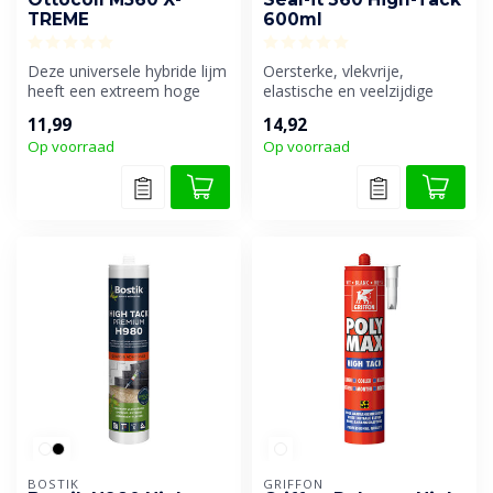
TREME
600ml
Deze universele hybride lijm
Oersterke, vlekvrije,
heeft een extreem hoge
elastische en veelzijdige
aanvangshechting, zelfs op
constructie- en/of
11,99
14,92
v...
montagelijm, ...
Op voorraad
Op voorraad
BOSTIK
GRIFFON