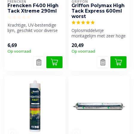
FRENCKEN
GRIFFON
Frencken F400 High
Griffon Polymax High
Tack Xtreme 290ml
Tack Express 600ml
worst
Krachtige, UV-bestendige
lijm, geschikt voor diverse
Oplosmiddelvrije
materialen, zelfs in vochti...
montagelijm met zeer hoge
aanvangshechting en zeer
6,69
20,49
snelle sterk...
Op voorraad
Op voorraad