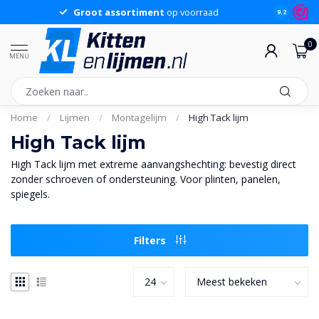
Groot assortiment
op voorraad
Sche
9.2
0
MENU
Home
/
Lijmen
/
Montagelijm
/
High Tack lijm
High Tack lijm
High Tack lijm met extreme aanvangshechting: bevestig direct
zonder schroeven of ondersteuning. Voor plinten, panelen,
spiegels.
Filters