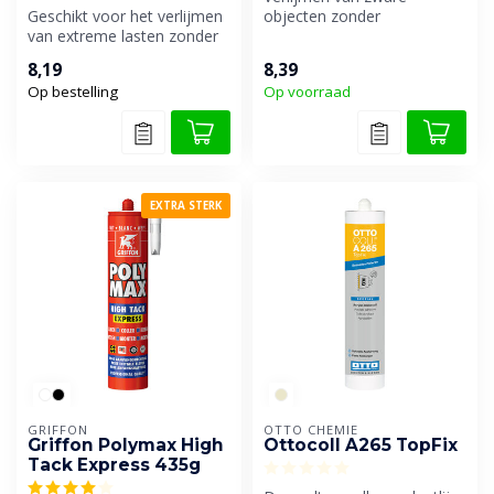
Geschikt voor het verlijmen
objecten zonder
van extreme lasten zonder
tussentijdse fixatie.
ondersteuning.
8,19
8,39
Aanvangshe...
Op bestelling
Op voorraad
EXTRA STERK
GRIFFON
OTTO CHEMIE
Griffon Polymax High
Ottocoll A265 TopFix
Tack Express 435g