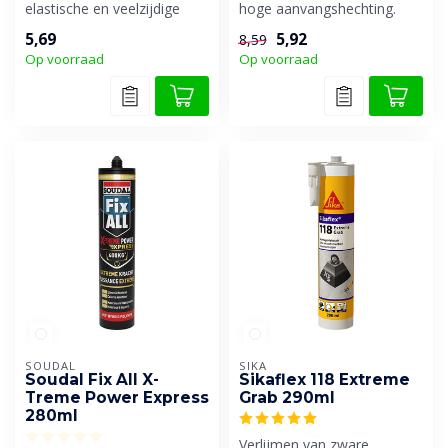
elastische en veelzijdige
hoge aanvangshechting.
high tack kit, extreem hoge
5,69
5,92
8,59
aanv...
Op voorraad
Op voorraad
SOUDAL
SIKA
Soudal Fix All X-
Sikaflex 118 Extreme
Treme Power Express
Grab 290ml
280ml
Verlijmen van zware