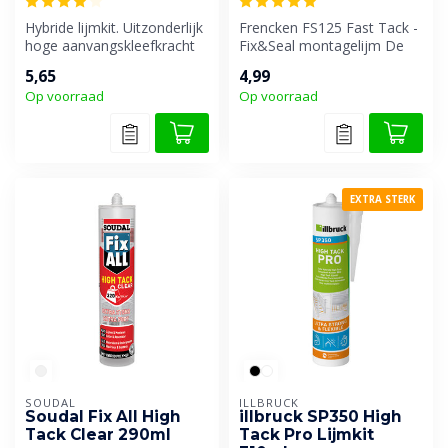
Hybride lijmkit. Uitzonderlijk
Frencken FS125 Fast Tack -
hoge aanvangskleefkracht
Fix&Seal montagelijm De
en eindsterkte voor elas...
FIX&SEAL Montagelijm
5,65
4,99
FS125 Fa...
Op voorraad
Op voorraad
EXTRA STERK
SOUDAL
ILLBRUCK
Soudal Fix All High
illbruck SP350 High
Tack Clear 290ml
Tack Pro Lijmkit