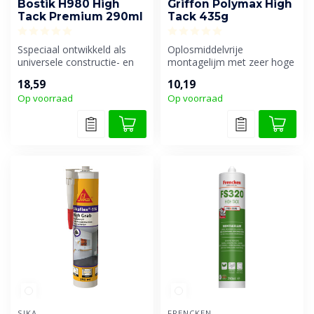
Bostik H980 High
Griffon Polymax High
Tack Premium 290ml
Tack 435g
Sspeciaal ontwikkeld als
Oplosmiddelvrije
universele constructie- en
montagelijm met zeer hoge
montagelijm met hoge
aanvangshechting.
18,59
10,19
aanvang...
Op voorraad
Op voorraad
SIKA
FRENCKEN