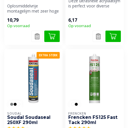
Deze ultrasnelle acrylaatlijm
Oplosmiddelvrije
is perfect voor diverse
montagelijm met zeer hoge
montagewerkzaamheden
aanvangshechting en zeer
binne...
10,79
6,17
snelle sterk...
Op voorraad
Op voorraad
EXTRA STERK
SOUDAL
FRENCKEN
Soudal Soudaseal
Frencken FS125 Fast
250XF 290ml
Tack 290ml