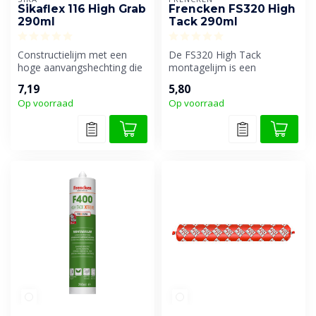
Sikaflex 116 High Grab
Frencken FS320 High
290ml
Tack 290ml
Constructielijm met een
De FS320 High Tack
hoge aanvangshechting die
montagelijm is een
de meeste soorten
hoogwaardig product met
7,19
5,80
bouwmaterial...
enorm krachtige aa...
Op voorraad
Op voorraad