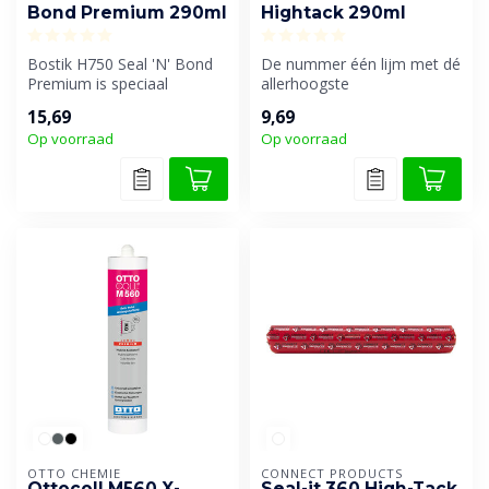
Bond Premium 290ml
Hightack 290ml
Bostik H750 Seal 'N' Bond
De nummer één lijm met dé
Premium is speciaal
allerhoogste
ontwikkeld voor het
aanvangshechting. Zwaluw
15,69
9,69
duurzaam elast...
Ultra High Tack ...
Op voorraad
Op voorraad
OTTO CHEMIE
CONNECT PRODUCTS
Ottocoll M560 X-
Seal-it 360 High-Tack