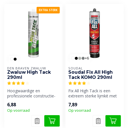
EXTRA STERK
+6
DEN BRAVEN ZWALUW
SOUDAL
Zwaluw High Tack
Soudal Fix All High
290ml
Tack KOMO 290ml
Hoogwaardige en
Fix All High Tack is een
professionele constructie-
extreem sterke lijmkit met
en montagelijm met een
een zeer hoge
6,88
7,89
zeer hoge aanv...
aanvangshechti...
Op voorraad
Op voorraad