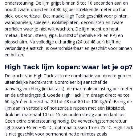
ondersteuning. De lijm grijpt binnen 5 tot 10 seconden aan en
houdt zware objecten tot 80 kg per strekkende meter op hun
plek, ook verticaal. Dat maakt High Tack geschikt voor plinten,
wandpanelen, spiegels, isolatieplaten, decorlijsten en zware
profielen waar je niet wilt wachten. De lijm hecht op hout,
metaal, beton, steen, gips, kunststof (behalve PE en PP) en
piepschuim. Na volledige uitharding (24 tot 48 uur) blijft de
verbinding elastisch, is overschilderbaar en geschikt voor binnen
en buiten.
High Tack lijm kopen: waar let je op?
De kracht van High Tack zit in de combinatie van directe grip en
uiteindelijke hechtkracht. Controleer bij aanschaf de
aanvangshechting (initial tack), de maximale belasting per meter
en de uithardingstijd. Goede High Tack lijm draagt direct 40 tot
60 kg/m² en bereikt na 24 tot 48 uur 80 tot 100 kg/m². Breng de
lijm aan in verticale of horizontale rupsen met een kitpistool,
druk het materiaal 10 tot 15 seconden stevig aan en laat los.
Geen extra ondersteuning nodig. De verwerkingstemperatuur
ligt tussen +5 en +35 °C, optimaal tussen 15 en 25 °C. High Tack
is niet geschikt voor permanent natte ruimtes zoals