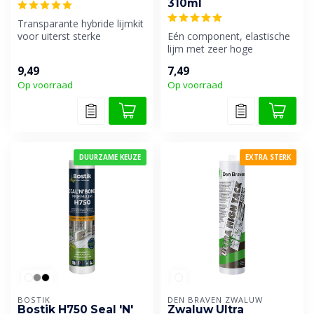
310ml
Transparante hybride lijmkit
voor uiterst sterke
Eén component, elastische
verlijmingen op alle
lijm met zeer hoge
materialen...
aanvangshechting op basis
9,49
7,49
van het h...
Op voorraad
Op voorraad
DUURZAME KEUZE
EXTRA STERK
BOSTIK
DEN BRAVEN ZWALUW
Bostik H750 Seal 'N'
Zwaluw Ultra