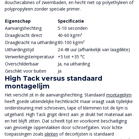
douchecabines of zwembaden, en hecht niet op polyethyleen of
polypropyleen zonder speciale primer.
Eigenschap
Specificatie
Aanvangshechting
5-10 seconden
Draagkracht direct
40-60 kg/m²
Draagkracht na uitharding
80-100 kg/m²
Uithardingstijd
24-48 uur (afhankelijk van laagdikte)
Verwerkingstemperatuur
+5 tot +35 °C
Overschilderbaar
Ja, na uitharding
Geschikt voor buiten
Ja
High Tack versus standaard
montagelijm
Het verschil zit in de aanvangshechting. Standaard
montagelijm
heeft goede uiteindelijke hechtkracht maar vraagt vaak tijdelijke
ondersteuning met schroeven, tape of klemmen tot de lijm is
uitgehard. High Tack grijpt direct aan: je drukt het materiaal aan
en het blijft zitten. Dat scheelt tijd en voorkomt beschadiging
van gevoelige oppervlakken door schroefgaten. Voor lichte
toepassingen zoals
plinten
of decorlijsten is standaard