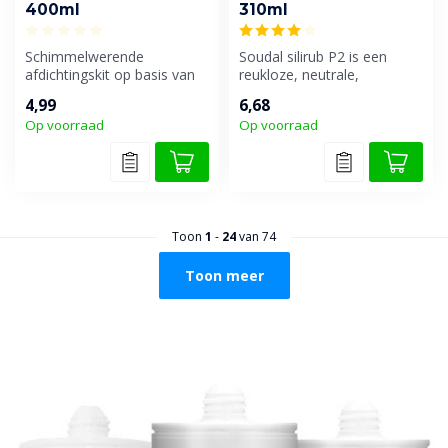
400ml
310ml
Schimmelwerende
Soudal silirub P2 is een
afdichtingskit op basis van
reukloze, neutrale,
alcoxy siliconen. Zeer
universeel overschilderbare
4,99
6,68
geschikt voor...
één-com...
Op voorraad
Op voorraad
Toon
1
-
24
van 74
Toon meer