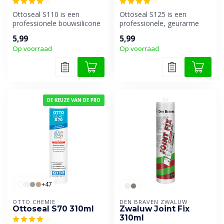
Ottoseal S110 is een
Ottoseal S125 is een
professionele bouwsilicone
professionele, geurarme
afdichtingkit met superieure
vloer- en sanitairsilicone.
5,99
5,99
ver...
Ook bes...
Op voorraad
Op voorraad
DE KEUZE VAN DE PRO
+47
OTTO CHEMIE
DEN BRAVEN ZWALUW
Ottoseal S70 310ml
Zwaluw Joint Fix
310ml