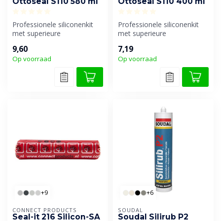
Ottoseal S110 580 ml
Ottoseal S110 400 ml
Professionele siliconenkit
Professionele siliconenkit
met superieure
met superieure
verwerkingseigenschappen.
verwerkingseigenschappen.
9,60
7,19
Per worst ve...
Per worst ve...
Op voorraad
Op voorraad
+9
+6
CONNECT PRODUCTS
SOUDAL
Seal-it 216 Silicon-SA
Soudal Silirub P2