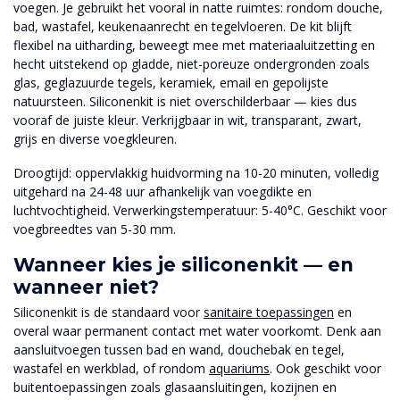
voegen. Je gebruikt het vooral in natte ruimtes: rondom douche,
bad, wastafel, keukenaanrecht en tegelvloeren. De kit blijft
flexibel na uitharding, beweegt mee met materiaaluitzetting en
hecht uitstekend op gladde, niet-poreuze ondergronden zoals
glas, geglazuurde tegels, keramiek, email en gepolijste
natuursteen. Siliconenkit is niet overschilderbaar — kies dus
vooraf de juiste kleur. Verkrijgbaar in wit, transparant, zwart,
grijs en diverse voegkleuren.
Droogtijd: oppervlakkig huidvorming na 10-20 minuten, volledig
uitgehard na 24-48 uur afhankelijk van voegdikte en
luchtvochtigheid. Verwerkingstemperatuur: 5-40°C. Geschikt voor
voegbreedtes van 5-30 mm.
Wanneer kies je siliconenkit — en
wanneer niet?
Siliconenkit is de standaard voor
sanitaire toepassingen
en
overal waar permanent contact met water voorkomt. Denk aan
aansluitvoegen tussen bad en wand, douchebak en tegel,
wastafel en werkblad, of rondom
aquariums
. Ook geschikt voor
buitentoepassingen zoals glasaansluitingen, kozijnen en