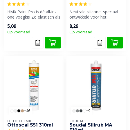
HMX Paint Pro is dé all-in-
Neutrale silicone, speciaal
one voegkit! Zo elastisch als
ontwikkeld voor het
silicone, zo goed overs...
kleuraangepast afkitten op
5,09
8,29
onder...
Op voorraad
Op voorraad
+46
+9
OTTO CHEMIE
SOUDAL
Ottoseal S51 310ml
Soudal Silirub MA