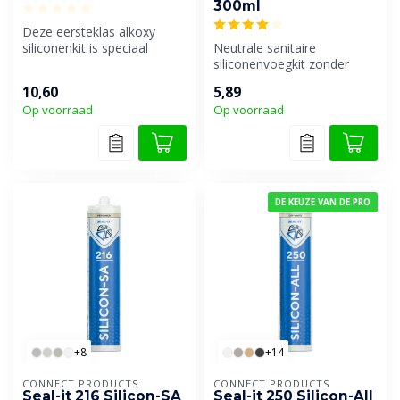
300ml
Deze eersteklas alkoxy
siliconenkit is speciaal
Neutrale sanitaire
ontwikkeld voor houten
siliconenvoegkit zonder
kozijnen ...
geur. Universeel toepasbaar
10,60
5,89
en uiters...
Op voorraad
Op voorraad
DE KEUZE VAN DE PRO
+8
+14
CONNECT PRODUCTS
CONNECT PRODUCTS
Seal-it 216 Silicon-SA
Seal-it 250 Silicon-All