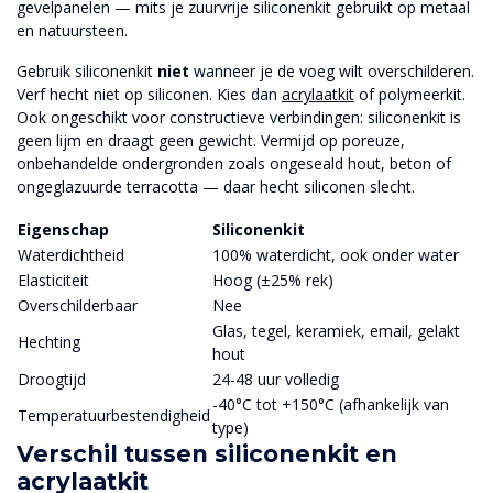
gevelpanelen — mits je zuurvrije siliconenkit gebruikt op metaal
en natuursteen.
Gebruik siliconenkit
niet
wanneer je de voeg wilt overschilderen.
Verf hecht niet op siliconen. Kies dan
acrylaatkit
of polymeerkit.
Ook ongeschikt voor constructieve verbindingen: siliconenkit is
geen lijm en draagt geen gewicht. Vermijd op poreuze,
onbehandelde ondergronden zoals ongeseald hout, beton of
ongeglazuurde terracotta — daar hecht siliconen slecht.
Eigenschap
Siliconenkit
Waterdichtheid
100% waterdicht, ook onder water
Elasticiteit
Hoog (±25% rek)
Overschilderbaar
Nee
Glas, tegel, keramiek, email, gelakt
Hechting
hout
Droogtijd
24-48 uur volledig
-40°C tot +150°C (afhankelijk van
Temperatuurbestendigheid
type)
Verschil tussen siliconenkit en
acrylaatkit