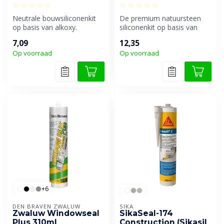
Neutrale bouwsiliconenkit
De premium natuursteen
op basis van alkoxy.
siliconenkit op basis van
Geurarm en uitstekend
alkoxy. Veroorzaakt geen
7,09
12,35
verwerkbaar...
vervui...
Op voorraad
Op voorraad
+6
DEN BRAVEN ZWALUW
SIKA
Zwaluw Windowseal
SikaSeal-174
Plus 310ml
Construction (Sikasil