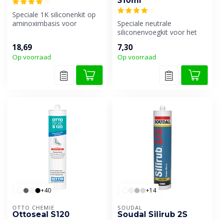
310ml
Speciale 1K siliconenkit op
aminoximbasis voor
Speciale neutrale
vloerbedekkingen uit PVC,
siliconenvoegkit voor het
rubber ...
afdichten van marmer,
18,69
7,30
arduin, blauwe...
Op voorraad
Op voorraad
+40
+14
OTTO CHEMIE
SOUDAL
Ottoseal S120
Soudal Silirub 2S