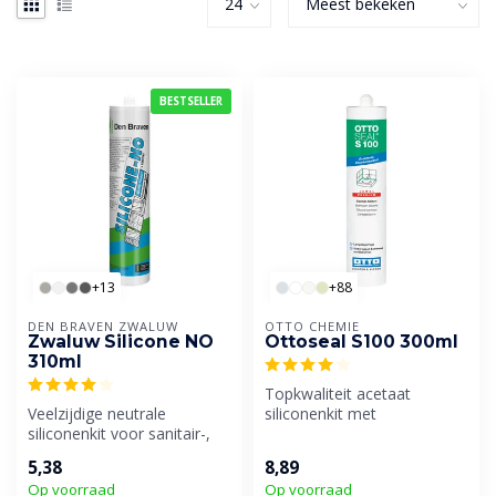
BESTSELLER
+13
+88
DEN BRAVEN ZWALUW
OTTO CHEMIE
Zwaluw Silicone NO
Ottoseal S100 300ml
310ml
Topkwaliteit acetaat
Veelzijdige neutrale
siliconenkit met
siliconenkit voor sanitair-,
onovertroffen
beglazings- en gevelvoegen.
verwerkingseigenschappen.
5,38
8,89
In...
Op voorraad
Op voorraad