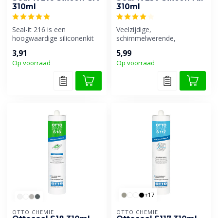
310ml
310ml
Seal-it 216 is een
Veelzijdige,
hoogwaardige siliconenkit
schimmelwerende,
speciaal geschikt voor
weekmakervrije en neutraal
3,91
5,99
schimmelwere...
uithardende siliconenki...
Op voorraad
Op voorraad
+17
OTTO CHEMIE
OTTO CHEMIE