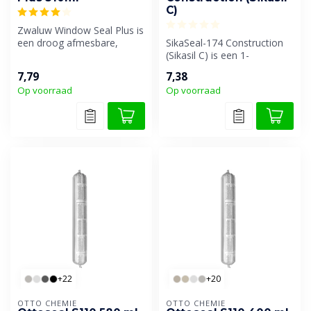
C)
Zwaluw Window Seal Plus is
een droog afmesbare,
SikaSeal-174 Construction
universele beglazingskit op
(Sikasil C) is een 1-
basi...
component, neutraal
7,79
7,38
uithardende, ...
Op voorraad
Op voorraad
+22
+20
OTTO CHEMIE
OTTO CHEMIE