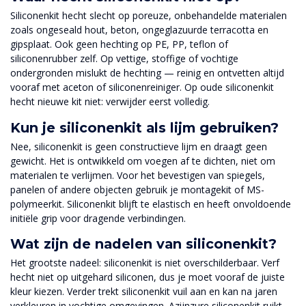
Siliconenkit hecht slecht op poreuze, onbehandelde materialen
zoals ongeseald hout, beton, ongeglazuurde terracotta en
gipsplaat. Ook geen hechting op PE, PP, teflon of
siliconenrubber zelf. Op vettige, stoffige of vochtige
ondergronden mislukt de hechting — reinig en ontvetten altijd
vooraf met aceton of siliconenreiniger. Op oude siliconenkit
hecht nieuwe kit niet: verwijder eerst volledig.
Kun je siliconenkit als lijm gebruiken?
Nee, siliconenkit is geen constructieve lijm en draagt geen
gewicht. Het is ontwikkeld om voegen af te dichten, niet om
materialen te verlijmen. Voor het bevestigen van spiegels,
panelen of andere objecten gebruik je montagekit of MS-
polymeerkit. Siliconenkit blijft te elastisch en heeft onvoldoende
initiële grip voor dragende verbindingen.
Wat zijn de nadelen van siliconenkit?
Het grootste nadeel: siliconenkit is niet overschilderbaar. Verf
hecht niet op uitgehard siliconen, dus je moet vooraf de juiste
kleur kiezen. Verder trekt siliconenkit vuil aan en kan na jaren
verkleuren in vochtige omgevingen. Azijnzure siliconenkit ruikt