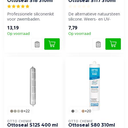
Ottoseal S18 310ml
Ottoseal S117 310ml
Professionele siliconenkit
De alternatieve natuursteen
voor zwembaden.
silicone. Weers- en UV-
bestendig. Standaard
13,19
7,79
kwalitei...
Op voorraad
Op voorraad
+22
+20
OTTO CHEMIE
OTTO CHEMIE
Ottoseal S125 400 ml
Ottoseal S80 310ml