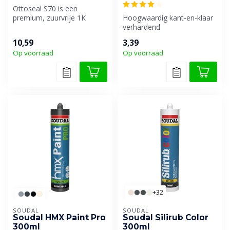
Ottoseal S70 is een
premium, zuurvrije 1K
Hoogwaardig kant-en-klaar
siliconenkit voor o.a.
verhardend
natuursteen en...
voegreparatiemiddel.
10,59
3,39
Op voorraad
Op voorraad
+32
SOUDAL
SOUDAL
Soudal HMX Paint Pro
Soudal Silirub Color
300ml
300ml