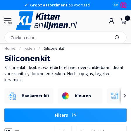
Groot assortiment
op voorraad
Sche
9.2
0
MENU
Home
/
Kitten
/
Siliconenkit
Siliconenkit
Siliconenkit: flexibel, waterdicht en niet overschilderbaar. Ideaal
voor sanitair, douche en keuken. Hecht op glas, tegel en
keramiek.
Badkamer kit
Kleuren
San
Filters