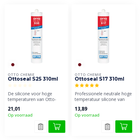
OTTO CHEMIE
OTTO CHEMIE
Ottoseal S25 310ml
Ottoseal S17 310ml
De silicone voor hoge
Professionele neutrale hoge
temperaturen van Otto-
temperatuur silicone van
Chemie. Geschikt voor
Otto-Chemie. Geschikt
21,01
13,89
binnen en buit...
voor ...
Op voorraad
Op voorraad