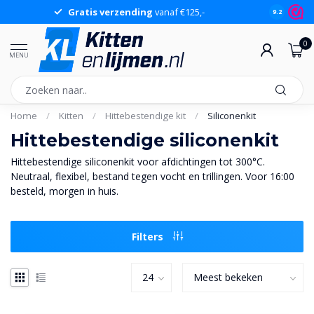
Gratis verzending
vanaf €125,-
Gr
9.2
0
MENU
Home
/
Kitten
/
Hittebestendige kit
/
Siliconenkit
Hittebestendige siliconenkit
Hittebestendige siliconenkit voor afdichtingen tot 300°C.
Neutraal, flexibel, bestand tegen vocht en trillingen. Voor 16:00
besteld, morgen in huis.
Filters