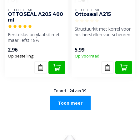
OTTO CHEMIE
OTTO CHEMIE
OTTOSEAL A205 400
Ottoseal A215
ml
Structuurkit met korrel voor
Eersteklas acrylaatkit met
het herstellen van scheuren
maar liefst 18%
en beschadigingen in me...
bewegingsopname.
2,96
5,99
Geurarm en regenbest...
Op bestelling
Op voorraad
Toon
1
-
24
van 39
Toon meer