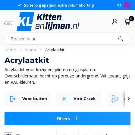
Scherp geprijsd
, extra volumekorting
9.2
0
MENU
Home
/
Kitten
/
Acrylaatkit
Acrylaatkit
Acrylaatkit voor kozijnen, plinten en gipsplaten.
Overschilderbaar, hecht op poreuze ondergrond. Wit, zwart, grijs
en RAL-kleuren.
Voor buiten
Anti Crack
Stru
Filters