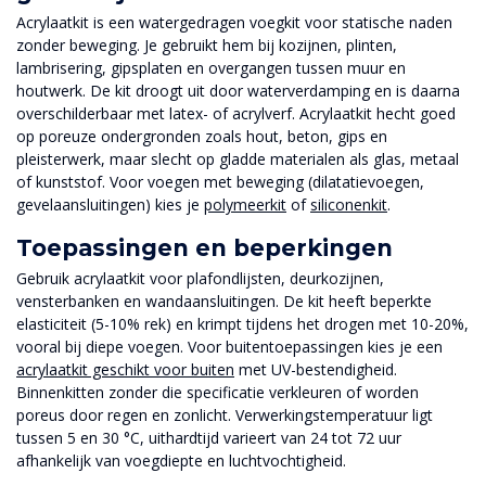
Acrylaatkit is een watergedragen voegkit voor statische naden
zonder beweging. Je gebruikt hem bij kozijnen, plinten,
lambrisering, gipsplaten en overgangen tussen muur en
houtwerk. De kit droogt uit door waterverdamping en is daarna
overschilderbaar met latex- of acrylverf. Acrylaatkit hecht goed
op poreuze ondergronden zoals hout, beton, gips en
pleisterwerk, maar slecht op gladde materialen als glas, metaal
of kunststof. Voor voegen met beweging (dilatatievoegen,
gevelaansluitingen) kies je
polymeerkit
of
siliconenkit
.
Toepassingen en beperkingen
Gebruik acrylaatkit voor plafondlijsten, deurkozijnen,
vensterbanken en wandaansluitingen. De kit heeft beperkte
elasticiteit (5-10% rek) en krimpt tijdens het drogen met 10-20%,
vooral bij diepe voegen. Voor buitentoepassingen kies je een
acrylaatkit geschikt voor buiten
met UV-bestendigheid.
Binnenkitten zonder die specificatie verkleuren of worden
poreus door regen en zonlicht. Verwerkingstemperatuur ligt
tussen 5 en 30 °C, uithardtijd varieert van 24 tot 72 uur
afhankelijk van voegdiepte en luchtvochtigheid.