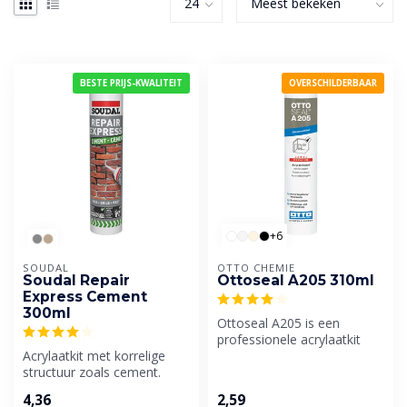
BESTE PRIJS-KWALITEIT
OVERSCHILDERBAAR
+6
SOUDAL
OTTO CHEMIE
Soudal Repair
Ottoseal A205 310ml
Express Cement
300ml
Ottoseal A205 is een
professionele acrylaatkit
Acrylaatkit met korrelige
met maar liefst 18%
structuur zoals cement.
bewegingsopna...
Perfect vervangmiddel voor
4,36
2,59
cem...