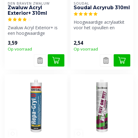
DEN BRAVEN ZWALUW
SOUDAL
Zwaluw Acryl
Soudal Acryrub 310ml
Exterior+ 310ml
Hoogwaardige acrylaatkit
Zwaluw Acryl Exterior+ is
voor het opvullen en
een hoogwaardige
waterdicht maken van
acrylaatkit die na het
voegen en sch...
3,59
2,54
aanbrengen sne...
Op voorraad
Op voorraad