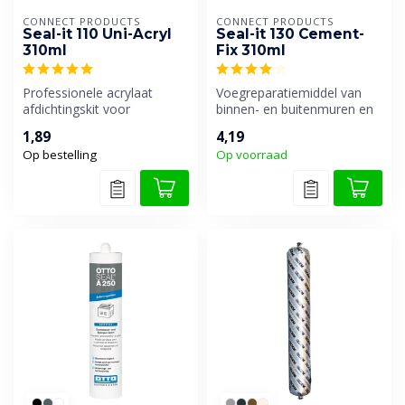
CONNECT PRODUCTS
CONNECT PRODUCTS
Seal-it 110 Uni-Acryl
Seal-it 130 Cement-
310ml
Fix 310ml
Professionele acrylaat
Voegreparatiemiddel van
afdichtingskit voor
binnen- en buitenmuren en
binnentoepassingen. Perfect
tussen metselwerk en
1,89
4,19
geschikt ...
steenstri...
Op bestelling
Op voorraad