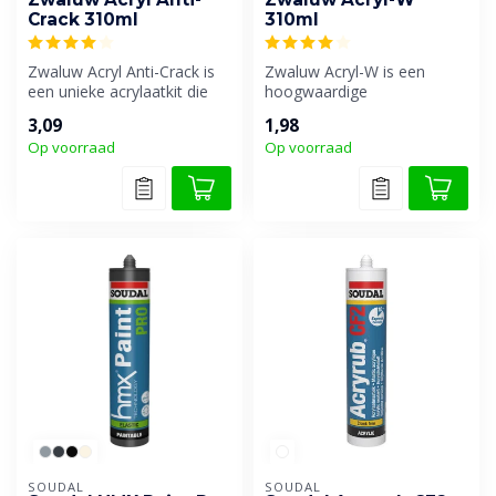
Crack 310ml
310ml
Zwaluw Acryl Anti-Crack is
Zwaluw Acryl-W is een
een unieke acrylaatkit die
hoogwaardige
zeer goed
watergedragen
3,09
1,98
overschilderbaar...
afdichtingskit op basis van
Op voorraad
Op voorraad
acr...
SOUDAL
SOUDAL