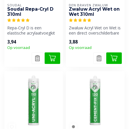
SOUDAL
DEN BRAVEN ZWALUW
Soudal Repa-Cryl D
Zwaluw Acryl Wet on
310ml
Wet 310ml
Repa-Cryl D is een
Zwaluw Acryl Wet on Wet is
elastische acrylaatvoegkit
een direct overschilderbare
met een korrelige
acrylaatkit. Speciaal ont...
3,94
3,88
sierpleisterstru...
Op voorraad
Op voorraad