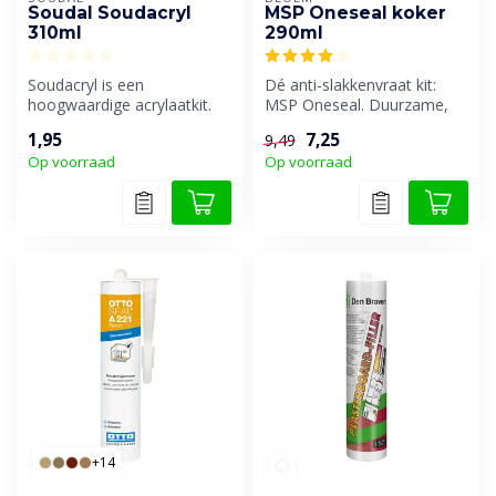
Soudal Soudacryl
MSP Oneseal koker
310ml
290ml
Soudacryl is een
Dé anti-slakkenvraat kit:
hoogwaardige acrylaatkit.
MSP Oneseal. Duurzame,
Voor het opvullen en/of
elastische MS-polymeer kit
1,95
7,25
9,49
waterdicht ma...
voor...
Op voorraad
Op voorraad
+14