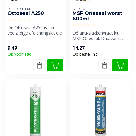
OTTO CHEMIE
BLOEM
Ottoseal A250
MSP Oneseal worst
600ml
De Ottoseal A250 is een
veelzijdige afdichtingskit die
Dé anti-slakkenvraat kit:
geschikt is voor een bree...
MSP Oneseal. Duurzame,
elastische MS-polymeer kit
9,49
14,27
voor...
Op voorraad
Op bestelling