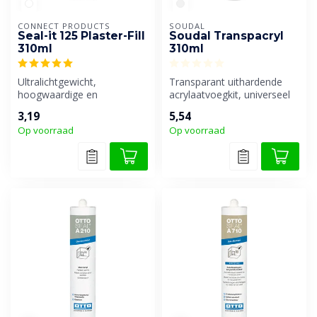
CONNECT PRODUCTS
SOUDAL
Seal-it 125 Plaster-Fill
Soudal Transpacryl
310ml
310ml
Ultralichtgewicht,
Transparant uithardende
hoogwaardige en
acrylaatvoegkit, universeel
gebruiksklare reparatie- en
overschilderbaar.
3,19
5,54
vulpasta. Sublie...
Op voorraad
Op voorraad