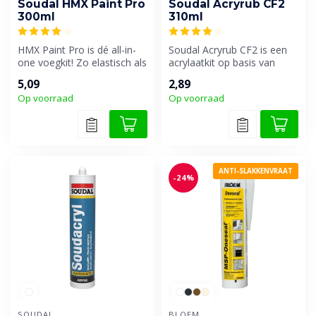
Soudal HMX Paint Pro
Soudal Acryrub CF2
300ml
310ml
HMX Paint Pro is dé all-in-
Soudal Acryrub CF2 is een
one voegkit! Zo elastisch als
acrylaatkit op basis van
silicone, zo goed overs...
dispersie die snel
5,09
2,89
overschild...
Op voorraad
Op voorraad
ANTI-SLAKKENVRAAT
-24%
SOUDAL
BLOEM