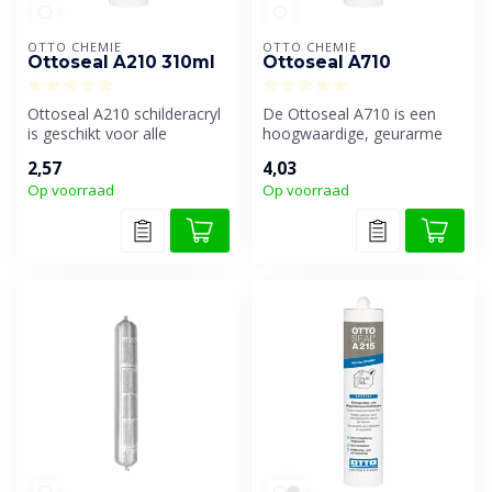
OTTO CHEMIE
OTTO CHEMIE
Ottoseal A210 310ml
Ottoseal A710
Ottoseal A210 schilderacryl
De Ottoseal A710 is een
is geschikt voor alle
hoogwaardige, geurarme
aansluitvoegen in de
acrylaatkit die speciaal
2,57
4,03
binnenafw...
ontwikke...
Op voorraad
Op voorraad