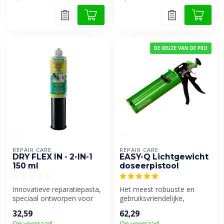
DE KEUZE VAN DE PRO
REPAIR CARE
REPAIR CARE
DRY FLEX IN - 2-IN-1
EASY-Q Lichtgewicht
150 ml
doseerpistool
Innovatieve reparatiepasta,
Het meest robuuste en
speciaal ontworpen voor
gebruiksvriendelijke,
het herstellen van
universele duo-
32,59
62,29
beschadig...
doseerpistool op de m...
Op voorraad
Op voorraad