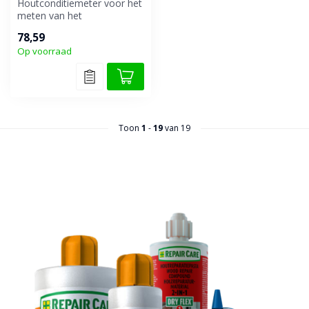
Houtconditiemeter voor het
meten van het
houtvochtgehalte. Ook
78,59
geschikt om te co...
Op voorraad
Toon
1
-
19
van 19