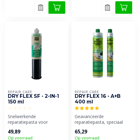
REPAIR CARE
REPAIR CARE
DRY FLEX SF - 2-IN-1
DRY FLEX 16 - A+B
150 ml
400 ml
Snelwerkende
Geavanceerde
reparatiepasta voor
reparatiepasta, speciaal
houtwerk. Dit veelzijdige
ontwikkeld voor uitgebreide
49,89
65,29
product is speciaal o...
houtreparaties...
Op voorraad
Op voorraad