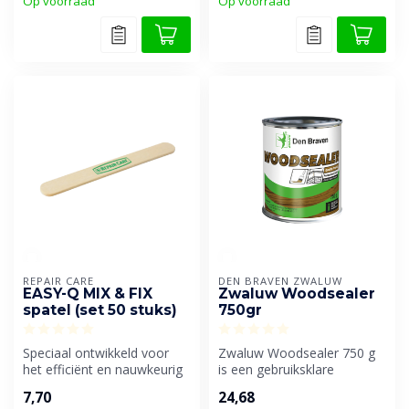
Op voorraad
Op voorraad
REPAIR CARE
DEN BRAVEN ZWALUW
EASY-Q MIX & FIX
Zwaluw Woodsealer
spatel (set 50 stuks)
750gr
Speciaal ontwikkeld voor
Zwaluw Woodsealer 750 g
het efficiënt en nauwkeurig
is een gebruiksklare
mengen van DRY FIX® en
houtsealer voor het
7,70
24,68
DRY ...
duurzaam besche...