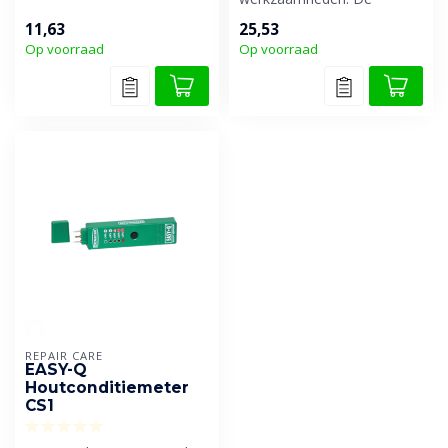
producten....
ultieme beschermende
11,63
25,53
handschoenen. Ontdek...
Op voorraad
Op voorraad
REPAIR CARE
EASY-Q
Houtconditiemeter
CS1