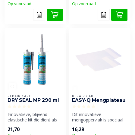
Op voorraad
Op voorraad
REPAIR CARE
REPAIR CARE
DRY SEAL MP 290 ml
EASY-Q Mengplateau
Innovatieve, blijvend
Dit innovatieve
elastische kit die dient als
mengoppervlak is speciaal
een moderne vervanger
ontworpen voor het
21,70
16,29
voor tr...
optimaal mengen van...