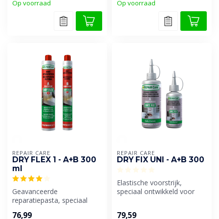
Op voorraad
Op voorraad
REPAIR CARE
REPAIR CARE
DRY FLEX 1 - A+B 300
DRY FIX UNI - A+B 300
ml
Elastische voorstrijk,
Geavanceerde
speciaal ontwikkeld voor
reparatiepasta, speciaal
gebruik met alle DRY FLEX®
ontwikkeld voor snelle en
en BI...
76,99
79,59
duurzame houtrep...