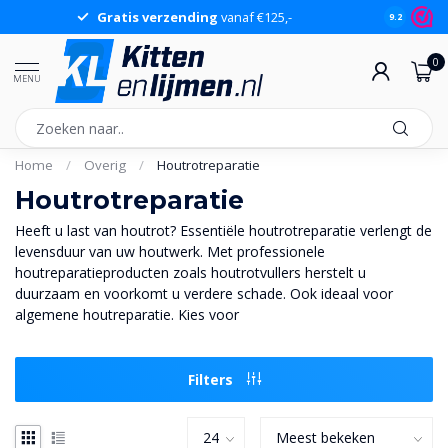
Gratis verzending
vanaf €125,-
Gr
9.2
0
MENU
Home
/
Overig
/
Houtrotreparatie
Houtrotreparatie
Heeft u last van houtrot? Essentiële houtrotreparatie verlengt de
levensduur van uw houtwerk. Met professionele
houtreparatieproducten zoals houtrotvullers herstelt u
duurzaam en voorkomt u verdere schade. Ook ideaal voor
algemene houtreparatie. Kies voor
Filters