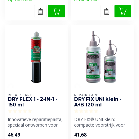
REPAIR CARE
REPAIR CARE
DRY FLEX 1 - 2-IN-1 -
DRY FIX UNI klein -
150 ml
A+B 120 ml
Innovatieve reparatiepasta,
DRY FIX® UNI Klein:
speciaal ontworpen voor
compacte voorstrijk voor
snelle en duurzame
optimale hechting.
46,49
41,68
houtrepar...
Veelzijdige elas...