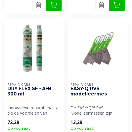
REPAIR CARE
REPAIR CARE
DRY FLEX SF - A+B
EASY-Q RVS
300 ml
modelleermes
Innovatieve reparatiepasta
De EASY•Q™ RVS
die de voordelen van
Modelleermessen zijn
plamuur en epoxy
essentiële gereedschappen
72,29
13,29
combineert. Dit...
voor vakkundige pr...
Op voorraad
Op voorraad