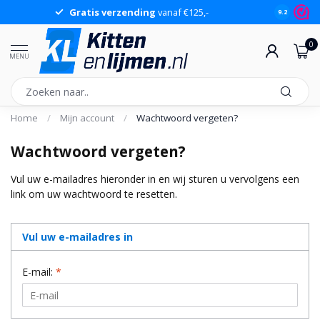
Gratis verzending
vanaf €125,-
Gr
9.2
0
MENU
Home
/
Mijn account
/
Wachtwoord vergeten?
Wachtwoord vergeten?
Vul uw e-mailadres hieronder in en wij sturen u vervolgens een
link om uw wachtwoord te resetten.
Vul uw e-mailadres in
E-mail:
*