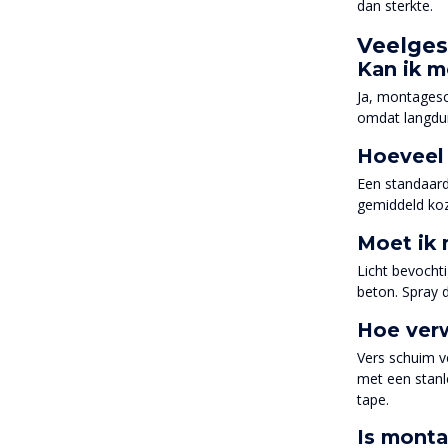
dan sterkte.
Veelges
Kan ik m
Ja, montagesc
omdat langduri
Hoeveel 
Een standaard
gemiddeld koz
Moet ik
Licht bevocht
beton. Spray d
Hoe verw
Vers schuim v
met een stanl
tape.
Is mont