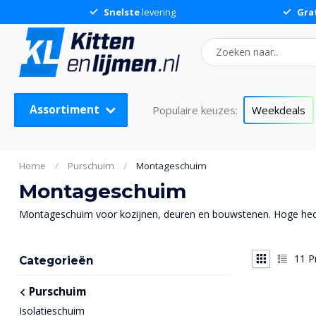
Snelste
levering
Gra
Assortiment
Populaire keuzes:
Weekdeals
Home
/
Purschuim
/
Montageschuim
Montageschuim
Montageschuim voor kozijnen, deuren en bouwstenen. Hoge hechtk
11
P
Categorieën
Purschuim
Isolatieschuim