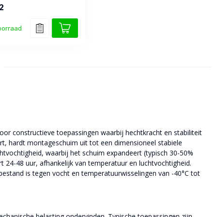
urethaanschuimkit,
2
aal on...
oorraad
 constructieve toepassingen waarbij hechtkracht en stabiliteit
eert, hardt montageschuim uit tot een dimensioneel stabiele
htvochtigheid, waarbij het schuim expandeert (typisch 30-50%
t 24-48 uur, afhankelijk van temperatuur en luchtvochtigheid.
n bestand is tegen vocht en temperatuurwisselingen van -40°C tot
hanische belasting ondervinden. Typische toepassingen zijn