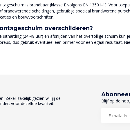
tageschuim is brandbaar (klasse E volgens EN 13501-1). Voor toepas
f brandwerende scheidingen, gebruik je speciaal
brandwerend pursc
icaties en bouwvoorschriften.
montageschuim overschilderen?
ge uitharding (24-48 uur) en afsnijden van het overtollige schuim kun j
poreus, dus gebruik eventueel een primer voor een egaal resultaat. N
Abonneer
. Zeker zakelijk gezien wil jij de
Blijf op de hoo
nder, voor dezelfde kwaliteit.