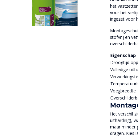
het vastzette
voor het verl
ingezet voor h
Montageschuim
stofvrij en ve
overschilderb
Eigenschap
Droogtijd opp
Volledige uith
Verwerkingst
Temperatuurb
Voegbreedte
Overschilderb
Montage
Het verschil z
uitharding), w
maar minder g
dragen. Kies i