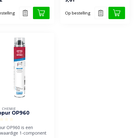
...
stelling
Op bestelling
 CHEMIE
opur OP960
pur OP960 is een
waardige 1-component