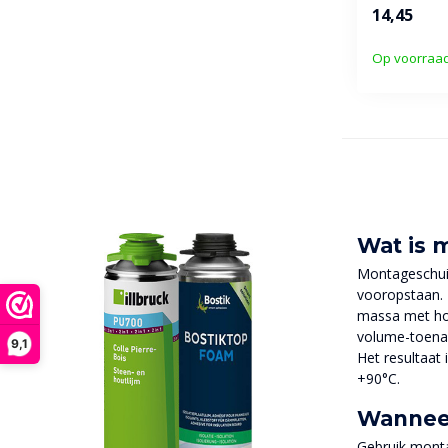
polyuretha
14,45
professi...
Op voorraa
Wat is 
Montageschuim
vooropstaan. 
massa met hog
volume-toenam
9,1
Het resultaat
+90°C.
Wanneer
Gebruik monta