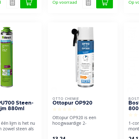
d
Op voorraad
Op v
OTTO CHEMIE
BOST
 PU700 Steen-
Ottopur OP920
Bos
ijm 880ml
800
Ottopur OP920 is een
één lijm is het nu
hoogwaardige 2-
1-co
 zowel steen als
componenten polyurethaan
mont
ijmen.
(PUR) schuimkit van...
gerin
13,24
24,1