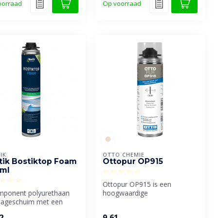
oorraad
Op voorraad
IK
OTTO CHEMIE
tik Bostiktop Foam
Ottopur OP915
ml
Ottopur OP915 is een
mponent polyurethaan
hoogwaardige
ageschuim met een
doseerschuimkit met
ge opschuiming. Direct
uitstekende geluidsisolere...
2
9,61