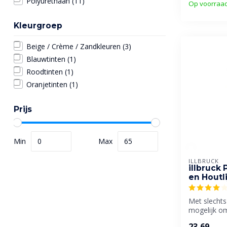
Polyurethaan
(11)
Op voorraa
Kleurgroep
Beige / Crème / Zandkleuren
(3)
Blauwtinten
(1)
Roodtinten
(1)
Oranjetinten
(1)
Prijs
Min
Max
ILLBRUCK
illbruck
en Houtl
Met slechts 
mogelijk om
hout te verl
23,69