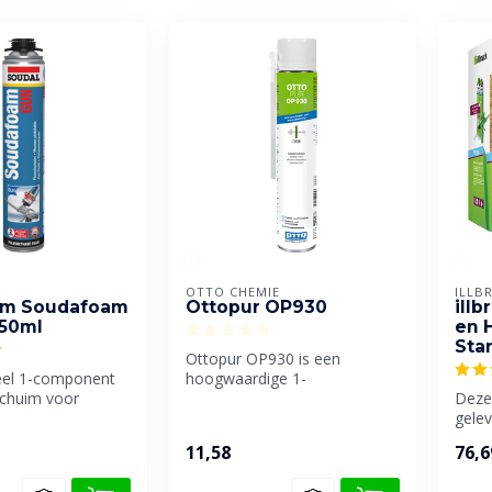
OTTO CHEMIE
ILLB
im Soudafoam
Ottopur OP930
ill
750ml
en 
Sta
Ottopur OP930 is een
eel 1-component
hoogwaardige 1-
schuim voor
componentige polyurethaan
Deze
e toepassing.
montageschuim van ...
gele
+ sta
11,58
76,6