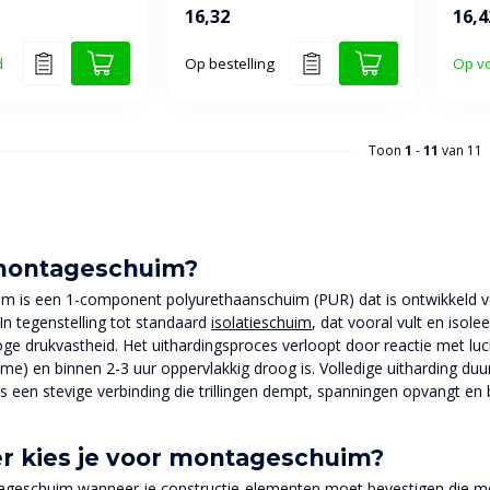
anschuimkit van
temperaturen tot -10...
poly
16,32
16,4
speci
d
Op bestelling
Op v
Toon
1
-
11
van 11
montageschuim?
 is een 1-component polyurethaanschuim (PUR) dat is ontwikkeld voor
In tegenstelling tot standaard
isolatieschuim
, dat vooral vult en isol
e drukvastheid. Het uithardingsproces verloopt door reactie met luc
e) en binnen 2-3 uur oppervlakkig droog is. Volledige uitharding duur
 is een stevige verbinding die trillingen dempt, spanningen opvangt e
 kies je voor montageschuim?
geschuim wanneer je constructie-elementen moet bevestigen die mec