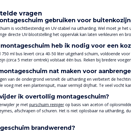
telde vragen
ontageschuim gebruiken voor buitenkozij
huim is vochtbestendig en UV-stabiel na uitharding. Wel moet je het u
ge directe UV-blootstelling het oppervlak kan laten verkleuren en bro
montageschuim heb ik nodig voor een koz
 750 ml bus levert circa 40-50 liter uitgehard schuim, voldoende vo
ijn (circa 5 meter omtrek) volstaat één bus. Reken bij bredere voege
 montageschuim nat maken voor aanbreng
igen van de ondergrond versnelt de uitharding en verbetert de hechti
e voeg met een plantenspuit, maar vermijd drijfnat. Te veel vocht kan 
ijder ik overtollig montageschuim?
erwijder je met
purschuim reiniger
op basis van aceton of oplosmidde
eymes, afschrapen of schuren. Het is niet oplosbaar na uitharding,
ageschuim brandwerend?