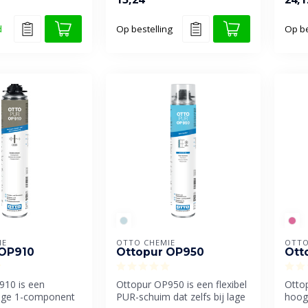
gebru
d
Op bestelling
Op be
IE
OTTO CHEMIE
OTTO
 OP910
Ottopur OP950
Ott
910 is een
Ottopur OP950 is een flexibel
Otto
ige 1-component
PUR-schuim dat zelfs bij lage
hoog