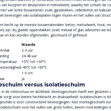
n van kozijnen en deurposten in metselwerk, waarbij het schuim de con
ijmen van lichte bouwstenen zoals gipsblokken, cellenbeton en kalkzan
et bevestigen van isolatieplaten tegen muren en het vullen van structu
 hecht op de meeste bouwmaterialen: beton, metselwerk, hout, met
tvrij zijn. Bij gladde oppervlakken zoals metaal of glas adviseren we 
aar en kan worden afgesneden, geschuurd of gefreesd.
Waarde
ervlak
2-3 uur
arding
24-48 uur
emperatuur
+5°C tot +30°C
estendigheid
-40°C tot +90°C
1-5 cm
aar
Ja
schuim versus isolatieschuim
it in de celstructuur en dichtheid. Montageschuim heeft een gesloten 
at zorgt voor betere hechtkracht en drukvastheid. Isolatieschuim is li
eschikt is voor constructieve bevestigingen. Kies montageschuim voo
solatieschuim voor het vullen van grote holtes, kieren rond leidingen