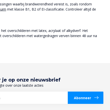
singen waarbij brandwerendheid vereist is, zoals rondom
huim
met klasse B1, B2 of EI-classificatie. Controleer altijd de
e het overschilderen met latex, acrylaat of alkydverf. Het
iet overschilderen met watergedragen verven binnen 48 uur na
 je op onze nieuwsbrief
gte over onze laatste acties
Abonneer