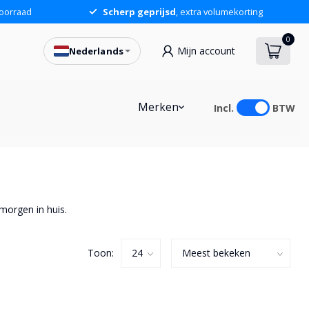
oorraad
Scherp geprijsd
, extra volumekorting
0
Mijn account
Nederlands
Merken
Incl.
BTW
morgen in huis.
Toon: