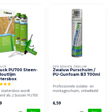
RUCK
DEN BRAVEN ZWALUW
bruck PU700 Steen-
Zwaluw Purschuim /
Houtlijm
PU-Gunfoam B3 700ml
rtersbox
Professionele isolatie- en
 startersbox wordt
montageschuim, ontwikkeld
verd als 2 bussen PU700
voor het maken van afdichti...
rterpistool en lijmverde...
9
6,59