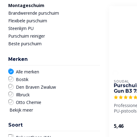
Montageschuim
Brandwerende purschuim
Flexibele purschuim
Steenlijm PU
Purschuim reiniger
Beste purschuim
Merken
Alle merken
Bostik
SOUDAL
Purschu
Den Braven Zwaluw
Gun B3 
Illbruck
Otto Chemie
Profession
Bekijk meer
PU-pistool
nauwkeurig
Ideaal v...
Soort
5,46