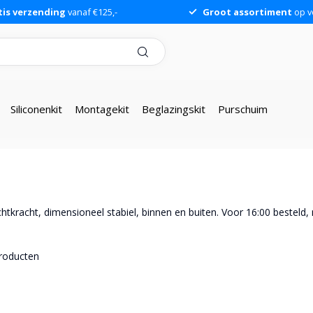
tis verzending
vanaf €125,-
Groot assortiment
op v
Siliconenkit
Montagekit
Beglazingskit
Purschuim
racht, dimensioneel stabiel, binnen en buiten. Voor 16:00 besteld, 
roducten