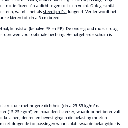
structie fixeert én afdicht tegen tocht en vocht. Ook geschikt
dsteen, waarbij het als
steenlijm PU
fungeert. Verder wordt het
rele kieren tot circa 5 cm breed.
aal, kunststof (behalve PE en PP). De ondergrond moet droog,
licht opruwen voor optimale hechting. Het uitgeharde schuim is
celstructuur met hogere dichtheid (circa 25-35 kg/m³ na
chter (15-25 kg/m³) en expandeert sterker, waardoor het beter vult
r kozijnen, deuren en bevestigingen die belasting moeten
 en niet-dragende toepassingen waar isolatiewaarde belangrijker is