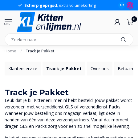
Scherp geprijsd
, extra volumekorting
9.2
0
MENU
Home
/
Track je Pakket
Klantenservice
Track je Pakket
Over ons
Betaalmog
Track je Pakket
Leuk dat je bij Kittenenlijmen.nl hebt besteld! Jouw pakket wordt
verzonden met verzenddienst GLS of verzenddienst Packs.
Wanneer jouw bestelling ons magazijn verlaat, ligt deze in
handen van één van deze verzendpartners. Vanaf dat moment
dragen GLS en Packs zorg voor een zo snel mogelijke levering.
Je krijgt van ons standaard een mail met je bestelbevestiging, en