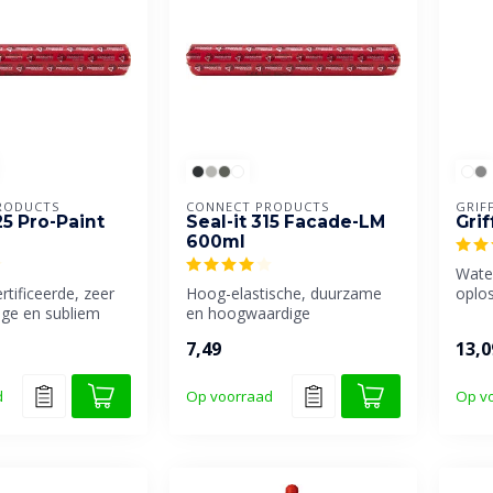
RODUCTS
CONNECT PRODUCTS
GRIF
25 Pro-Paint
Seal-it 315 Facade-LM
Gri
600ml
Wate
tificeerde, zeer
Hoog-elastische, duurzame
oplo
ge en subliem
en hoogwaardige
en af
rbare
afdichtingskit, voor
7,49
13,0
..
bewegingsvoegen i...
d
Op voorraad
Op v