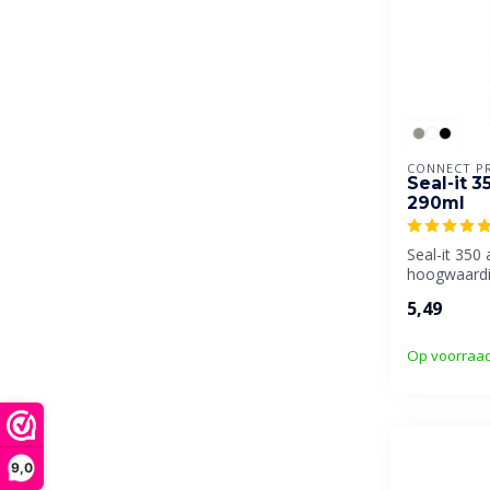
CONNECT P
Seal-it 3
290ml
Seal-it 350 
hoogwaardi
professionel
5,49
monta...
Op voorraa
9,0