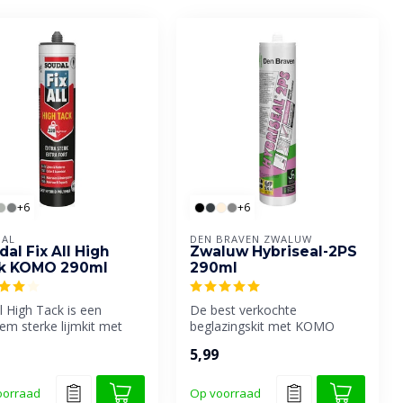
+6
+6
AL
DEN BRAVEN ZWALUW
al Fix All High
Zwaluw Hybriseal-2PS
k KOMO 290ml
290ml
ll High Tack is een
De best verkochte
em sterke lijmkit met
beglazingskit met KOMO
zeer hoge
certificaat van Den Braven.
5,99
ngshechti...
oorraad
Op voorraad