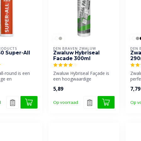
RODUCTS
DEN BRAVEN ZWALUW
DEN 
50 Super-All
Zwaluw Hybriseal
Zwa
Facade 300ml
290
all-round is een
Zwaluw Hybriseal Façade is
Zwalu
ge en
een hoogwaardige
perfe
e afdichtingskit,
professionele universele
allro
5,89
7,79
afdichtings...
d
Op voorraad
Op v