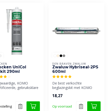
CKEN
DEN BRAVEN ZWALUW
ncken UniCol
Zwaluw Hybriseal-2PS
mkit 290ml
600ml
waardige, KOMO
De best verkochte
tificeerde, gebruiksklare
beglazingskit met KOMO
it op basis van Hybride
certificaat van Den Braven.
18,27
stelling
Op voorraad