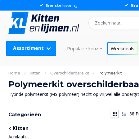
Snelste
levering
Gra
Assortiment
Populaire keuzes:
Weekdeals
Home
/
Kitten
/
Overschilderbare kit
/
Polymeerkit
Polymeerkit overschilderbaa
Hybride polymeerkit (MS-polymeer) hecht op vrijwel alle ondergro
38
P
Categorieën
Kitten
Acrylaatkit