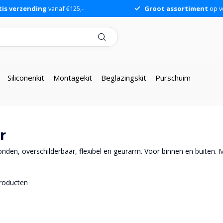
tis verzending
vanaf €125,-
Groot assortiment
op v
Siliconenkit
Montagekit
Beglazingskit
Purschuim
r
nden, overschilderbaar, flexibel en geurarm. Voor binnen en buiten. M
roducten