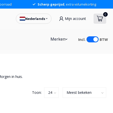
oorraad
Scherp geprijsd
, extra volumekorting
0
Mijn account
Nederlands
Merken
Incl.
BTW
orgen in huis.
Toon: