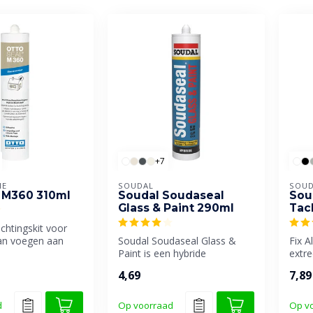
+7
IE
SOUDAL
SOUD
 M360 310ml
Soudal Soudaseal
Soud
Glass & Paint 290ml
Tac
ichtingskit voor
van voegen aan
Soudal Soudaseal Glass &
Fix A
Paint is een hybride
extre
beglazingskit, speciaal
een 
4,69
7,89
ontwikkeld...
aanva
d
Op voorraad
Op v