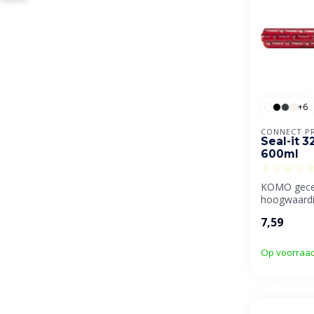
+6
CONNECT P
Seal-it 3
600ml
KOMO gecer
hoogwaardi
overschilde
7,59
afdichtingsk.
Op voorraa