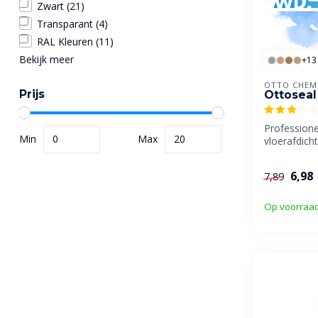
Zwart
(21)
Transparant
(4)
RAL Kleuren
(11)
Bekijk meer
+13
OTTO CHEM
Prijs
Ottoseal
Professione
Min
Max
vloerafdicht
binnen en b
6,98
7,89
Op voorraa