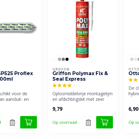
GRIFFON
OTTO
SP525 Proflex
Griffon Polymax Fix &
Ott
600ml
Seal Express
De c
schikt voor de
Oplosmiddelvrije montagelijm
hybri
an aansluit- en
en afdichtingskit met zeer
oegen.
hoge elasticiteit en zee...
9,79
6,90
d
Op voorraad
Op v