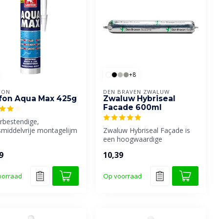
+8
FON
DEN BRAVEN ZWALUW
ffon Aqua Max 425g
Zwaluw Hybriseal
Facade 600ml
rbestendige,
smiddelvrije montagelijm
Zwaluw Hybriseal Façade is
dichtingskit.
een hoogwaardige
professionele universele
9
10,39
afdichtings...
oorraad
Op voorraad