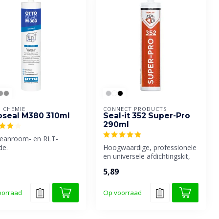
 CHEMIE
CONNECT PRODUCTS
oseal M380 310ml
Seal-it 352 Super-Pro
290ml
leanroom- en RLT-
de.
Hoogwaardige, professionele
en universele afdichtingskit,
constructie- en / of m...
5,89
oorraad
Op voorraad