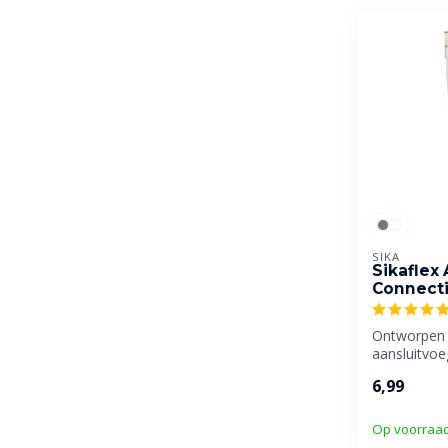
SIKA
Sikaflex
Connect
Ontworpen
aansluitvoe
poreuze en
6,99
ondergron
Op voorraa