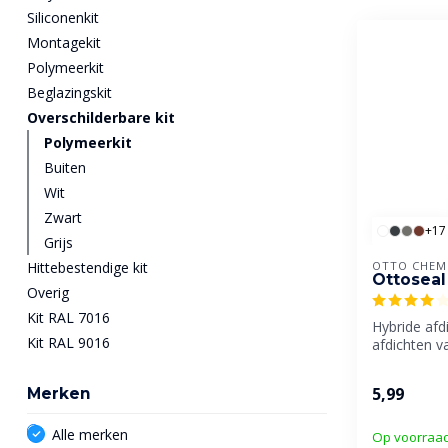
Siliconenkit
Montagekit
Polymeerkit
Beglazingskit
Overschilderbare kit
Polymeerkit
Buiten
Wit
Zwart
+17
Grijs
Hittebestendige kit
OTTO CHEM
Ottoseal
Overig
Kit RAL 7016
Hybride afd
Kit RAL 9016
afdichten 
gevels.
5,99
Merken
Alle merken
Op voorraa