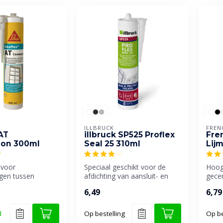
ILLBRUCK
FREN
 AT
illbruck SP525 Proflex
Fre
ion 300ml
Seal 25 310ml
Lij
 voor
Speciaal geschikt voor de
Hoog
gen tussen
afdichting van aansluit- en
gecer
 niet-poreuze
bewegingsvoegen.
lijmk
6,49
6,79
den
P...
d
Op bestelling
Op be