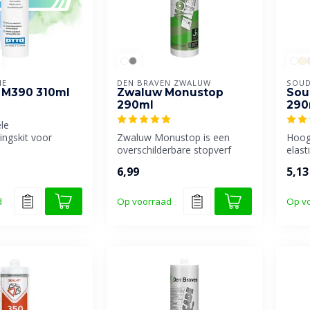
IE
DEN BRAVEN ZWALUW
SOUD
 M390 310ml
Zwaluw Monustop
Sou
290ml
290
le
ingskit voor
Zwaluw Monustop is een
Hoog
uiten.
overschilderbare stopverf
elas
vervanger op basis van
voeg-
6,99
5,13
hybride ...
basis.
d
Op voorraad
Op v