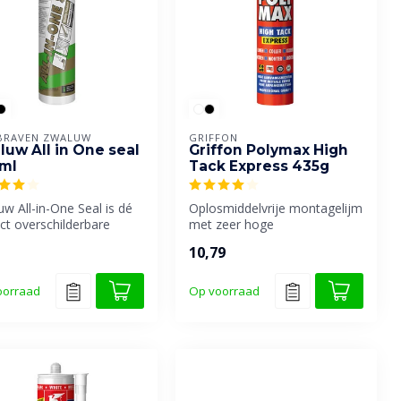
BRAVEN ZWALUW
GRIFFON
luw All in One seal
Griffon Polymax High
ml
Tack Express 435g
w All-in-One Seal is dé
Oplosmiddelvrije montagelijm
ct overschilderbare
met zeer hoge
und oplossing voor bi...
aanvangshechting en zeer
10,79
snelle sterk...
oorraad
Op voorraad