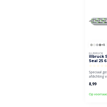
+8
ILLBRUCK
illbruck 
Seal 25 
Speciaal ge
afdichting v
bewegingsv
8,99
Op voorraa