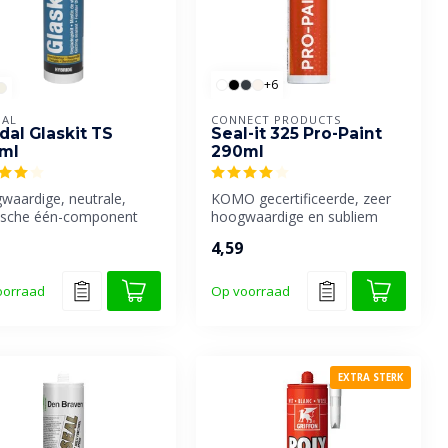
+6
AL
CONNECT PRODUCTS
dal Glaskit TS
Seal-it 325 Pro-Paint
ml
290ml
waardige, neutrale,
KOMO gecertificeerde, zeer
tische één-component
hoogwaardige en subliem
 en beglazingskit op
overschilderbare
4,59
..
afdichtingsk...
oorraad
Op voorraad
EXTRA STERK