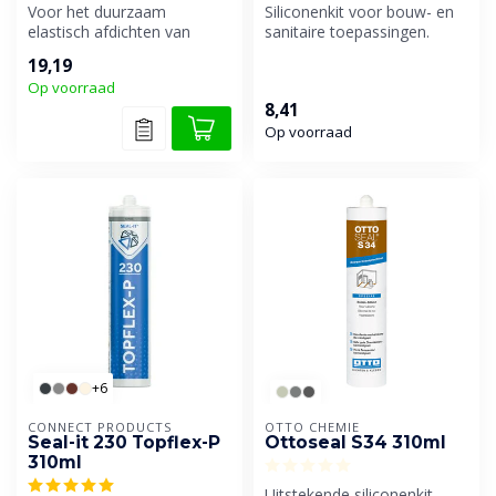
Voor het duurzaam
Siliconenkit voor bouw- en
elastisch afdichten van
sanitaire toepassingen.
aansluit- en dilatatievoegen
19,19
in natuur...
Op voorraad
8,41
Op voorraad
+6
CONNECT PRODUCTS
OTTO CHEMIE
Seal-it 230 Topflex-P
Ottoseal S34 310ml
310ml
Uitstekende siliconenkit