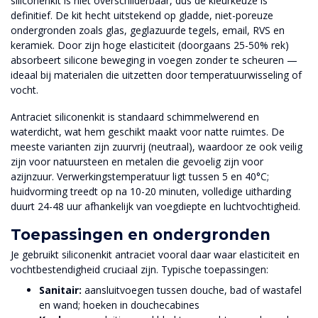
siliconenkit is niet overschilderbaar, dus de kleurkeuze is
definitief. De kit hecht uitstekend op gladde, niet-poreuze
ondergronden zoals glas, geglazuurde tegels, email, RVS en
keramiek. Door zijn hoge elasticiteit (doorgaans 25-50% rek)
absorbeert silicone beweging in voegen zonder te scheuren —
ideaal bij materialen die uitzetten door temperatuurwisseling of
vocht.
Antraciet siliconenkit is standaard schimmelwerend en
waterdicht, wat hem geschikt maakt voor natte ruimtes. De
meeste varianten zijn zuurvrij (neutraal), waardoor ze ook veilig
zijn voor natuursteen en metalen die gevoelig zijn voor
azijnzuur. Verwerkingstemperatuur ligt tussen 5 en 40°C;
huidvorming treedt op na 10-20 minuten, volledige uitharding
duurt 24-48 uur afhankelijk van voegdiepte en luchtvochtigheid.
Toepassingen en ondergronden
Je gebruikt siliconenkit antraciet vooral daar waar elasticiteit en
vochtbestendigheid cruciaal zijn. Typische toepassingen:
Sanitair:
aansluitvoegen tussen douche, bad of wastafel
en wand; hoeken in douchecabines