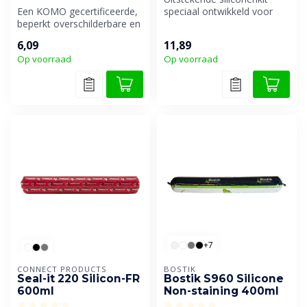
Een KOMO gecertificeerde,
speciaal ontwikkeld voor
beperkt overschilderbare en
vloer- en aansluitvoegen.
droog afmesbare
6,09
11,89
siliconenk...
Op voorraad
Op voorraad
+7
CONNECT PRODUCTS
BOSTIK
Seal-it 220 Silicon-FR
Bostik S960 Silicone
600ml
Non-staining 400ml