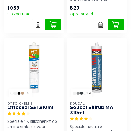
natuursteen en...
kleuraangepast afkitten op
10,59
8,29
onder...
Op voorraad
Op voorraad
+46
+9
OTTO CHEMIE
SOUDAL
Ottoseal S51 310ml
Soudal Silirub MA
310ml
Speciale 1K siliconenkit op
aminoximbasis voor
Speciale neutrale