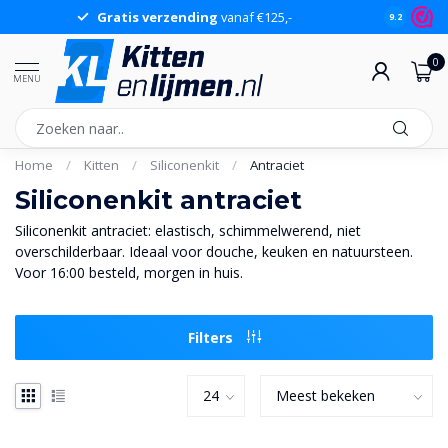
atis verzending
vanaf €125,-
Groot assortiment
9.2
0
MENU
Home
/
Kitten
/
Siliconenkit
/
Antraciet
Siliconenkit antraciet
Siliconenkit antraciet: elastisch, schimmelwerend, niet
overschilderbaar. Ideaal voor douche, keuken en natuursteen.
Voor 16:00 besteld, morgen in huis.
Filters