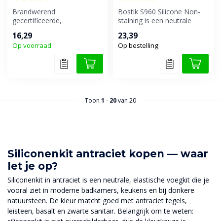
Brandwerend
Bostik S960 Silicone Non-
gecertificeerde,
staining is een neutrale
hoogwaardige en neutraal
siliconenkit voor het
16,29
23,39
uithardende siliconenkit, ...
afdichte...
Op voorraad
Op bestelling
Toon
1
-
20
van 20
Siliconenkit antraciet kopen — waar
let je op?
Siliconenkit in antraciet is een neutrale, elastische voegkit die je
vooral ziet in moderne badkamers, keukens en bij donkere
natuursteen. De kleur matcht goed met antraciet tegels,
leisteen, basalt en zwarte sanitair. Belangrijk om te weten: