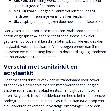
Keuken:
aansluiting werkblad tegen achterwand, rond
spoelbak (RVS of composiet)
Natuursteen:
voegen bij antraciet leisteen, basalt,
hardsteen — zuurvrije variant is hier verplicht
Glas:
spiegelranden, glazen douchewanden, glasblokken
Niet geschikt voor poreuze materialen zoals onbehandeld hout,
beton of gipsplaat — daar hecht silicone slecht. Ook niet
gebruiken op oppervlakken die je later wilt schilderen; kies dan
acrylaatkit voor de badkamer
. Voor voegen breder dan 5 mm
adviseren we een backing-koord om doorharding te garanderen
en materiaalverbruik te beperken.
Verschil met sanitairkit en
acrylaatkit
De term "
sanitairkit
" is vaak een verzamelnaam voor zowel
siliconen- als acrylaatkit met schimmelwerende toevoeging.
Siliconenkit antraciet is altijd elastisch en blijft dat — ook na
jaren. Acrylaatkit is overschilderbaar en hecht beter op poreuze
ondergronden, maar is minder elastisch en kan na verloop van
tijd verkleuren of krimpen in vochtige omgevingen. Voor een