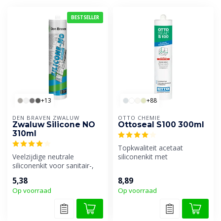
BESTSELLER
+13
+88
DEN BRAVEN ZWALUW
OTTO CHEMIE
Zwaluw Silicone NO
Ottoseal S100 300ml
310ml
Topkwaliteit acetaat
Veelzijdige neutrale
siliconenkit met
siliconenkit voor sanitair-,
onovertroffen
beglazings- en gevelvoegen.
verwerkingseigenschappen.
5,38
8,89
In...
Op voorraad
Op voorraad