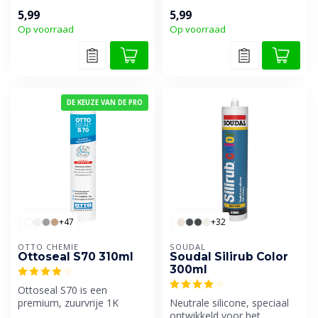
afdichtingkit met superieure
vloer- en sanitairsilicone.
5,99
5,99
ver...
Ook bes...
Op voorraad
Op voorraad
DE KEUZE VAN DE PRO
+47
+32
OTTO CHEMIE
SOUDAL
Ottoseal S70 310ml
Soudal Silirub Color
300ml
Ottoseal S70 is een
premium, zuurvrije 1K
Neutrale silicone, speciaal
siliconenkit voor o.a.
ontwikkeld voor het