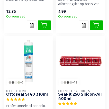
alkoxy. Veroorzaakt geen
afdichtingskit op basis van
vervui...
alcoxy siliconen. Zeer
12,35
4,99
geschikt voor...
Op voorraad
Op voorraad
+7
+13
OTTO CHEMIE
CONNECT PRODUCTS
Ottoseal S140 310ml
Seal-it 250 Silicon-All
400ml
Professionele siliconenkit