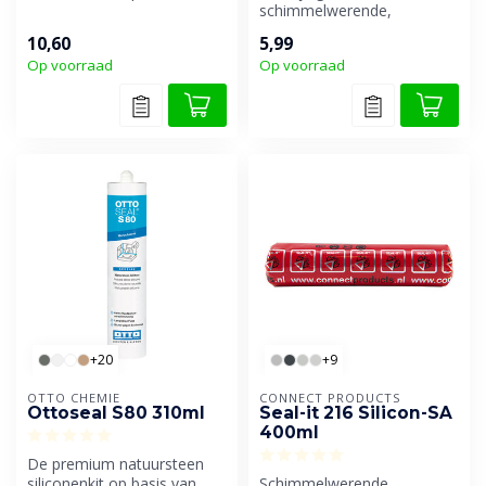
ontwikkeld voor houten
schimmelwerende,
kozijnen ...
weekmakervrije en neutraal
10,60
5,99
uithardende siliconenki...
Op voorraad
Op voorraad
+20
+9
OTTO CHEMIE
CONNECT PRODUCTS
Ottoseal S80 310ml
Seal-it 216 Silicon-SA
400ml
De premium natuursteen
siliconenkit op basis van
Schimmelwerende