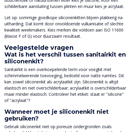
douchehoek of natuurstenen vloer kies je silicone; voor een
schilderbare aansluiting tussen plinten en muur kies je acrylaat.
Let op: sommige goedkope siliconenkitten blijven plakkerig na
uitharding. Dat komt door onvoldoende vulkanisatie of slechte
kwaliteit weekmakers. Kies merken die voldoen aan ISO 11600
(klasse F of G) voor duurzaam resultaat.
Veelgestelde vragen
Wat is het verschil tussen sanitairkit en
siliconenkit?
Sanitairkit is een overkoepelende term voor voegkit met
schimmelwerende toevoeging, bedoeld voor natte ruimtes. Dit
kan zowel siliconenkit als acrylaatkit zijn. Siliconenkit is altijd
elastisch en niet overschilderbaar; acrylaatkit is overschilderbaar
maar minder elastisch. Controleer het etiket: staat er "silicone"
of "acrylaat"?
Wanneer moet je siliconenkit niet
gebruiken?
Gebruik siliconenkit niet op poreuze ondergronden zoals