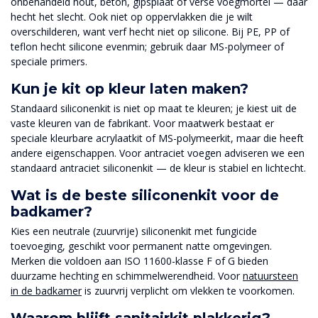
onbehandeld hout, beton, gipsplaat of verse voegmortel — daar
hecht het slecht. Ook niet op oppervlakken die je wilt
overschilderen, want verf hecht niet op silicone. Bij PE, PP of
teflon hecht silicone evenmin; gebruik daar MS-polymeer of
speciale primers.
Kun je kit op kleur laten maken?
Standaard siliconenkit is niet op maat te kleuren; je kiest uit de
vaste kleuren van de fabrikant. Voor maatwerk bestaat er
speciale kleurbare acrylaatkit of MS-polymeerkit, maar die heeft
andere eigenschappen. Voor antraciet voegen adviseren we een
standaard antraciet siliconenkit — de kleur is stabiel en lichtecht.
Wat is de beste siliconenkit voor de
badkamer?
Kies een neutrale (zuurvrije) siliconenkit met fungicide
toevoeging, geschikt voor permanent natte omgevingen.
Merken die voldoen aan ISO 11600-klasse F of G bieden
duurzame hechting en schimmelwerendheid. Voor
natuursteen
in de badkamer
is zuurvrij verplicht om vlekken te voorkomen.
Waarom blijft sanitairkit plakkerig?