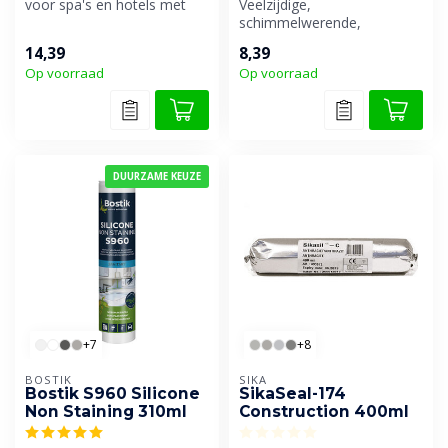
voor spa's en hotels met
Veelzijdige,
dubbele bescherming tegen
schimmelwerende,
sc...
weekmakervrije en neutraal
14,39
8,39
uithardende siliconenki...
Op voorraad
Op voorraad
DUURZAME KEUZE
+7
+8
BOSTIK
SIKA
Bostik S960 Silicone
SikaSeal-174
Non Staining 310ml
Construction 400ml