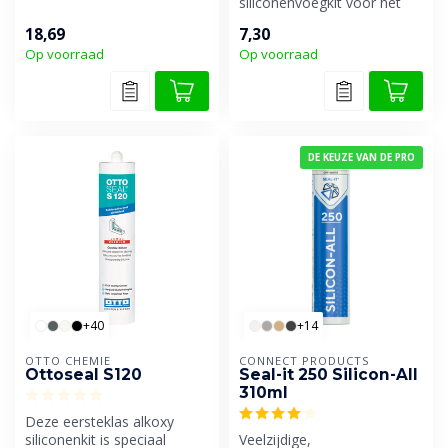
vloerbedekkingen uit PVC,
siliconenvoegkit voor het
rubber ...
afdichten van marmer,
18,69
7,30
arduin, blauwe...
Op voorraad
Op voorraad
DE KEUZE VAN DE PRO
+40
+14
OTTO CHEMIE
CONNECT PRODUCTS
Ottoseal S120
Seal-it 250 Silicon-All
310ml
Deze eersteklas alkoxy
siliconenkit is speciaal
Veelzijdige,