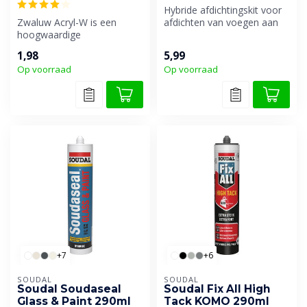
Hybride afdichtingskit voor
Zwaluw Acryl-W is een
afdichten van voegen aan
hoogwaardige
gevels.
watergedragen
1,98
5,99
afdichtingskit op basis van
Op voorraad
Op voorraad
acr...
+7
+6
SOUDAL
SOUDAL
Soudal Soudaseal
Soudal Fix All High
Glass & Paint 290ml
Tack KOMO 290ml