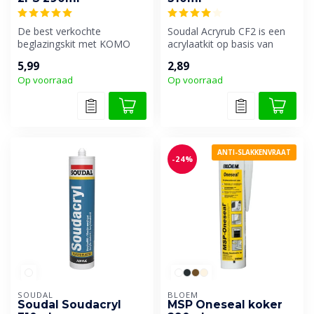
De best verkochte
Soudal Acryrub CF2 is een
beglazingskit met KOMO
acrylaatkit op basis van
certificaat van Den Braven.
dispersie die snel
5,99
2,89
overschild...
Op voorraad
Op voorraad
ANTI-SLAKKENVRAAT
-24%
SOUDAL
BLOEM
Soudal Soudacryl
MSP Oneseal koker