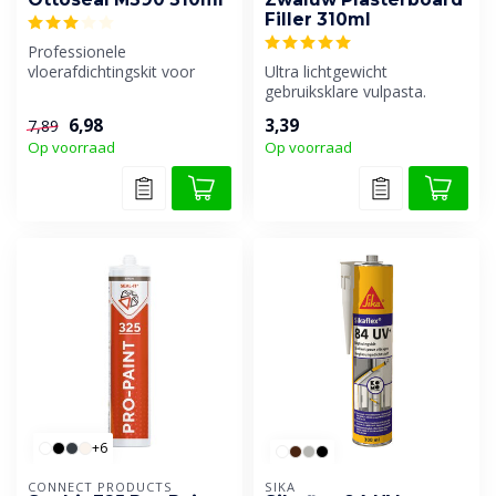
Filler 310ml
Professionele
vloerafdichtingskit voor
Ultra lichtgewicht
binnen en buiten.
gebruiksklare vulpasta.
6,98
3,39
7,89
Op voorraad
Op voorraad
+6
CONNECT PRODUCTS
SIKA