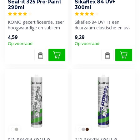
Seal-it 325 Pro-Paint
Sikaflex 84 UV+
290ml
300ml
KOMO gecertificeerde, zeer
Sikaflex-84 UV+ is een
hoogwaardige en subliem
duurzaam elastische en uv-
overschilderbare
bestendige 1-component
4,59
9,29
afdichtingsk...
beglazin...
Op voorraad
Op voorraad
DEN BRAVEN ZWALUW
DEN BRAVEN ZWALUW