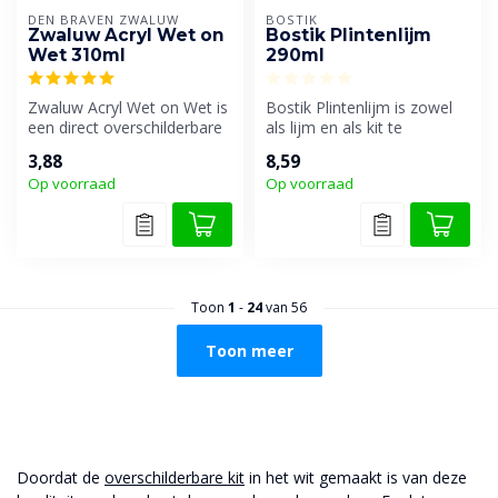
DEN BRAVEN ZWALUW
BOSTIK
Zwaluw Acryl Wet on
Bostik Plintenlijm
Wet 310ml
290ml
Zwaluw Acryl Wet on Wet is
Bostik Plintenlijm is zowel
een direct overschilderbare
als lijm en als kit te
acrylaatkit. Speciaal ont...
gebruiken. Overschilderbaar
3,88
8,59
m...
Op voorraad
Op voorraad
Toon
1
-
24
van 56
Toon meer
Doordat de
overschilderbare kit
in het wit gemaakt is van deze