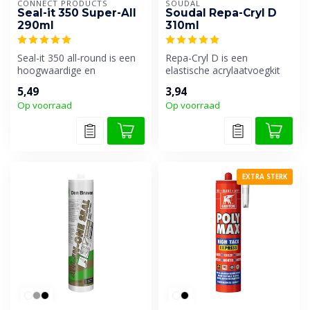
CONNECT PRODUCTS
SOUDAL
Seal-it 350 Super-All
Soudal Repa-Cryl D
290ml
310ml
Seal-it 350 all-round is een
Repa-Cryl D is een
hoogwaardige en
elastische acrylaatvoegkit
professionele afdichtingskit,
met een korrelige
5,49
3,94
monta...
sierpleisterstru...
Op voorraad
Op voorraad
EXTRA STERK