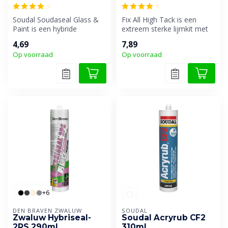
Soudal Soudaseal Glass &
Fix All High Tack is een
Paint is een hybride
extreem sterke lijmkit met
beglazingskit, speciaal
een zeer hoge
4,69
7,89
ontwikkeld...
aanvangshechti...
Op voorraad
Op voorraad
+6
DEN BRAVEN ZWALUW
SOUDAL
Zwaluw Hybriseal-
Soudal Acryrub CF2
2PS 290ml
310ml