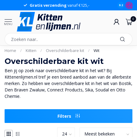
Groot assortiment
op voorraad
Sche
9.2
0
MENU
Home
/
Kitten
/
Overschilderbare kit
/
Wit
Overschilderbare kit wit
Ben jij op zoek naar overschilderbare kit in het wit? Bij
Kittenenlijmen.nl tref je een breed aanbod aan van de allerbeste
merken. Zo hebben we overschilderbare kit in het wit van Bostik,
Den Braven Zwaluw, Connect Products, Sika, Soudal en Otto
Chemie.
Filters