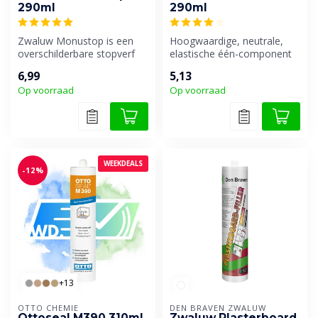
290ml
290ml
Zwaluw Monustop is een
Hoogwaardige, neutrale,
overschilderbare stopverf
elastische één-component
vervanger op basis van
voeg- en beglazingskit op
6,99
5,13
hybride ...
basis...
Op voorraad
Op voorraad
WEEKDEALS
-12%
+13
OTTO CHEMIE
DEN BRAVEN ZWALUW
Ottoseal M390 310ml
Zwaluw Plasterboard