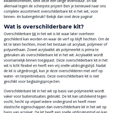
kwaliteitsmerken, kent deze een lange levensduur. En dat
allemaal tegen de scherpste prijzen! Ben je benieuwd naar ons
complete assortiment overschilderbare kit in het wit, voor
binnen- én buitengebruik? Bekijk dan snel deze pagina!
Wat is overschilderbare kit?
Overschilderbare
kit
in het wit is kit waar later overheen
geschilderd kan worden en waar de verf op blijft hechten. Om de
kit te laten hechten, moet het bestaan uit acrylaat, polymeer of
polyurethaan. Zowel acrylaatkit als polymeerkit is prima te
gebruiken als overschilderbare kit in het wit. Acrylaatkit wordt
voornamelijk binnen toegepast. Deze overschilderbare kit in het
wit is licht flexibel en heeft een vrij snelle uitdrogingstijd. Nadat
de kit is uitgedroogd, kun je deze overschilderen met verf op
water- en terpentinebasis. Deze overschilderbare kit is niet
geschikt voor beglazingsprojecten.
Overschilderbare kit in het wit op basis van polymeerkit wordt
vaker voor buitensituaties gebruikt. De kit kan uitstekend tegen
vocht, hecht op vrijwel iedere ondergrond en heeft meer
elastische eigenschappen dan overschilderbare kit in het wit op
basis van acrylaat. De kit heeft een snelle uitdrogingstijd en kan