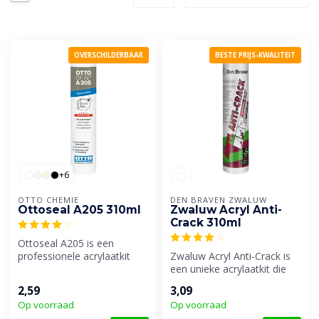
OVERSCHILDERBAAR
BESTE PRIJS-KWALITEIT
+6
OTTO CHEMIE
DEN BRAVEN ZWALUW
Ottoseal A205 310ml
Zwaluw Acryl Anti-
Crack 310ml
Ottoseal A205 is een
professionele acrylaatkit
Zwaluw Acryl Anti-Crack is
met maar liefst 18%
een unieke acrylaatkit die
bewegingsopna...
zeer goed
2,59
3,09
overschilderbaar...
Op voorraad
Op voorraad