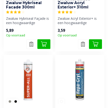
Zwaluw Hybriseal
Zwaluw Acryl
Facade 300ml
Exterior+ 310ml
Zwaluw Hybriseal Façade is
Zwaluw Acryl Exterior+ is
een hoogwaardige
een hoogwaardige
professionele universele
acrylaatkit die na het
5,89
3,59
afdichtings...
aanbrengen sne...
Op voorraad
Op voorraad