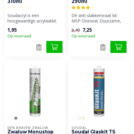
310ml
290ml
Soudacryl is een
Dé anti-slakkenvraat kit:
hoogwaardige acrylaatkit.
MSP Oneseal. Duurzame,
Voor het opvullen en/of
elastische MS-polymeer kit
1,95
7,25
9,49
waterdicht ma...
voor...
Op voorraad
Op voorraad
DEN BRAVEN ZWALUW
SOUDAL
Zwaluw Monustop
Soudal Glaskit TS