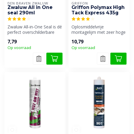
DEN BRAVEN ZWALUW
GRIFFON
Zwaluw All in One
Griffon Polymax High
seal 290ml
Tack Express 435g
Zwaluw All-in-One Seal is dé
Oplosmiddelvrije
perfect overschilderbare
montagelijm met zeer hoge
allround oplossing voor bi...
aanvangshechting en zeer
7,79
10,79
snelle sterk...
Op voorraad
Op voorraad