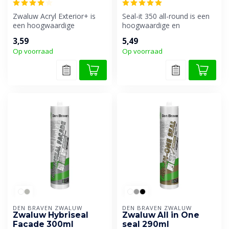
Zwaluw Acryl Exterior+ is
Seal-it 350 all-round is een
een hoogwaardige
hoogwaardige en
acrylaatkit die na het
professionele afdichtingskit,
3,59
5,49
aanbrengen sne...
monta...
Op voorraad
Op voorraad
DEN BRAVEN ZWALUW
DEN BRAVEN ZWALUW
Zwaluw Hybriseal
Zwaluw All in One
Facade 300ml
seal 290ml