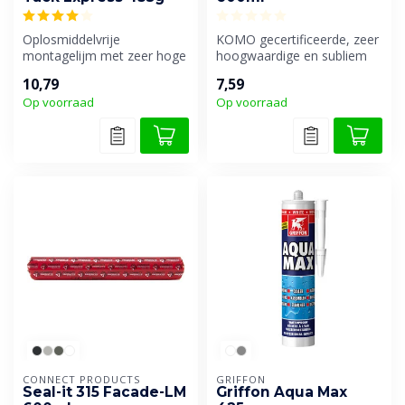
Oplosmiddelvrije
KOMO gecertificeerde, zeer
montagelijm met zeer hoge
hoogwaardige en subliem
aanvangshechting en zeer
overschilderbare
10,79
7,59
snelle sterk...
afdichtingsk...
Op voorraad
Op voorraad
CONNECT PRODUCTS
GRIFFON
Seal-it 315 Facade-LM
Griffon Aqua Max