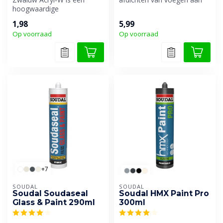
hoogwaardige
gevels.
watergedragen
1,98
5,99
afdichtingskit op basis van
Op voorraad
Op voorraad
acr...
+7
SOUDAL
SOUDAL
Soudal Soudaseal
Soudal HMX Paint Pro
Glass & Paint 290ml
300ml