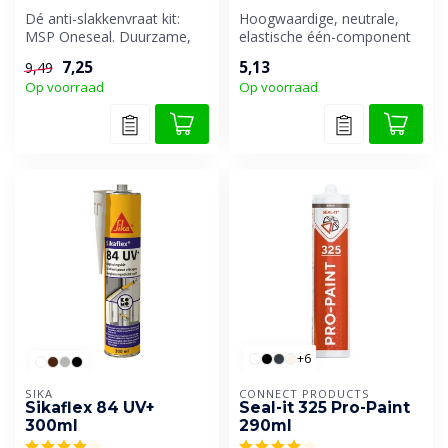
Dé anti-slakkenvraat kit:
Hoogwaardige, neutrale,
MSP Oneseal. Duurzame,
elastische één-component
elastische MS-polymeer kit
voeg- en beglazingskit op
7,25
5,13
9,49
voor...
basis...
Op voorraad
Op voorraad
+6
SIKA
CONNECT PRODUCTS
Sikaflex 84 UV+
Seal-it 325 Pro-Paint
300ml
290ml