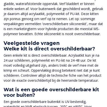
gladde, waterafstotende oppervlak. Verf bladdert er binnen
enkele weken af. Voor buitenwerk dat geschilderd wordt, gebruik
je daarom altijd acrylaatkit, polymeerkit of PU-kit. Deze kitten
zijn poreus genoeg om verf op te nemen. Let op: sommige
verpakkingen vermelden 'overschilderbare siliconenkit', maar dat
is een marketingterm voor hybride producten die meestal MS-
polymeer bevatten. Echte siliconenkit is nooit overschilderbaar.
Veelgestelde vragen
Welke kit is direct overschilderbaar?
Geen enkele kit is direct overschilderbaar. Acrylaatkit kun je na
24 uur schilderen, polymeerkit en PU-kit na 24-48 uur. De kit
moet volledig uitgehard zijn, anders trekt de verf mee met de
krimp en scheurt. Oppervlakkig droog betekent niet dat je kunt
schilderen. Controleer altijd de technische fiche van het product
voor de exacte overschildertijd bij de heersende temperatuur.
Wat is een goede overschilderbare kit
voor buiten?
Een goede overschilderbare buitenkit is UV-bestendig,
waterdicht en blijft elastisch tussen -20°C en +80°C. Voor