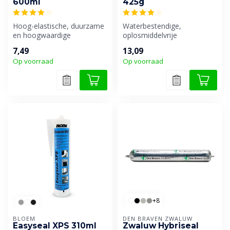
600ml
425g
Hoog-elastische, duurzame
Waterbestendige,
en hoogwaardige
oplosmiddelvrije
afdichtingskit, voor
montagelijm en
7,49
13,09
bewegingsvoegen i...
afdichtingskit.
Op voorraad
Op voorraad
+8
BLOEM
DEN BRAVEN ZWALUW
Easyseal XPS 310ml
Zwaluw Hybriseal