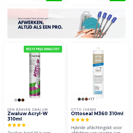
BESTE PRIJS-KWALITEIT
+17
DEN BRAVEN ZWALUW
OTTO CHEMIE
Zwaluw Acryl-W
Ottoseal M360 310ml
310ml
Hybride afdichtingskit voor
Zwaluw Acryl-W is een
afdichten van voegen aan