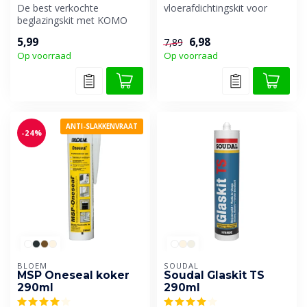
De best verkochte
vloerafdichtingskit voor
beglazingskit met KOMO
binnen en buiten.
certificaat van Den Braven.
5,99
6,98
7,89
Op voorraad
Op voorraad
ANTI-SLAKKENVRAAT
-24%
BLOEM
SOUDAL
MSP Oneseal koker
Soudal Glaskit TS
290ml
290ml