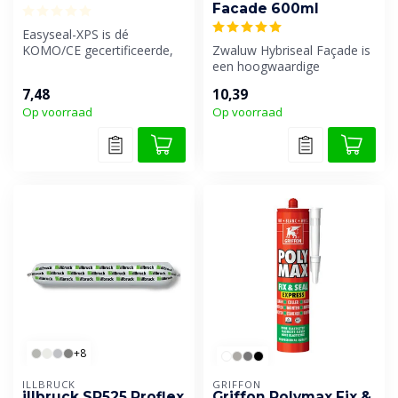
Facade 600ml
Easyseal-XPS is dé
KOMO/CE gecertificeerde,
Zwaluw Hybriseal Façade is
droog afmesbare en
een hoogwaardige
overschilderbare ...
professionele universele
7,48
10,39
afdichtings...
Op voorraad
Op voorraad
+8
ILLBRUCK
GRIFFON
illbruck SP525 Proflex
Griffon Polymax Fix &