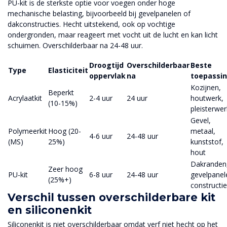
PU-kit is de sterkste optie voor voegen onder hoge
mechanische belasting, bijvoorbeeld bij gevelpanelen of
dakconstructies. Hecht uitstekend, ook op vochtige
ondergronden, maar reageert met vocht uit de lucht en kan licht
schuimen. Overschilderbaar na 24-48 uur.
Droogtijd
Overschilderbaar
Beste
Type
Elasticiteit
oppervlak
na
toepassi
Kozijnen,
Beperkt
Acrylaatkit
2-4 uur
24 uur
houtwerk,
(10-15%)
pleisterwer
Gevel,
Polymeerkit
Hoog (20-
metaal,
4-6 uur
24-48 uur
(MS)
25%)
kunststof,
hout
Dakranden
Zeer hoog
PU-kit
6-8 uur
24-48 uur
gevelpanel
(25%+)
constructi
Verschil tussen overschilderbare kit
en siliconenkit
Siliconenkit is niet overschilderbaar omdat verf niet hecht op het