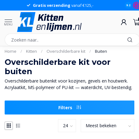
Gratis verzending
vanaf €125,-
9.2
MENU
Home
/
Kitten
/
Overschilderbare kit
/
Buiten
Overschilderbare kit voor
buiten
Overschilderbare buitenkit voor kozijnen, gevels en houtwerk.
Acrylaatkit, MS-polymeer of PU-kit — waterdicht, UV-bestendig.
Filters