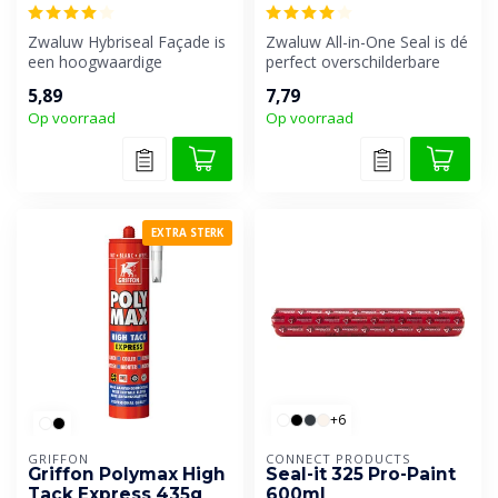
Zwaluw Hybriseal Façade is
Zwaluw All-in-One Seal is dé
een hoogwaardige
perfect overschilderbare
professionele universele
allround oplossing voor bi...
5,89
7,79
afdichtings...
Op voorraad
Op voorraad
EXTRA STERK
+6
GRIFFON
CONNECT PRODUCTS
Griffon Polymax High
Seal-it 325 Pro-Paint
Tack Express 435g
600ml