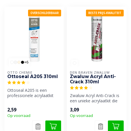
OVERSCHILDERBAAR
BESTE PRIJS-KWALITEIT
+6
OTTO CHEMIE
DEN BRAVEN ZWALUW
Ottoseal A205 310ml
Zwaluw Acryl Anti-
Crack 310ml
Ottoseal A205 is een
professionele acrylaatkit
Zwaluw Acryl Anti-Crack is
met maar liefst 18%
een unieke acrylaatkit die
bewegingsopna...
zeer goed
2,59
3,09
overschilderbaar...
Op voorraad
Op voorraad