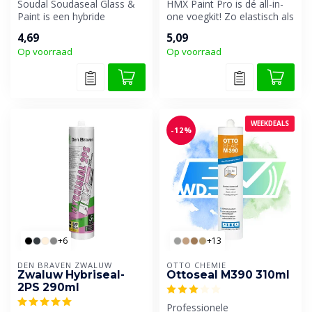
Soudal Soudaseal Glass &
HMX Paint Pro is dé all-in-
Paint is een hybride
one voegkit! Zo elastisch als
beglazingskit, speciaal
silicone, zo goed overs...
4,69
5,09
ontwikkeld...
Op voorraad
Op voorraad
WEEKDEALS
-12%
+6
+13
DEN BRAVEN ZWALUW
OTTO CHEMIE
Zwaluw Hybriseal-
Ottoseal M390 310ml
2PS 290ml
Professionele