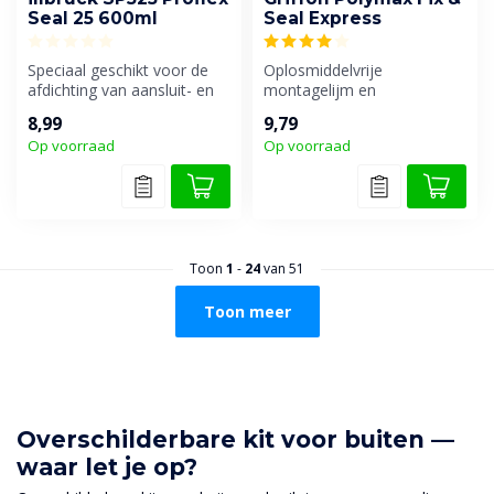
Seal 25 600ml
Seal Express
Speciaal geschikt voor de
Oplosmiddelvrije
afdichting van aansluit- en
montagelijm en
bewegingsvoegen.
afdichtingskit met zeer hoge
8,99
9,79
elasticiteit en zee...
Op voorraad
Op voorraad
Toon
1
-
24
van 51
Toon meer
Overschilderbare kit voor buiten —
waar let je op?