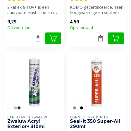
Sikaflex-84 UV+ is een
KOMO gecertificeerde, zeer
duurzaam elastische en uv-
hoogwaardige en subliem
bestendige 1-component
overschilderbare
9,29
4,59
beglazin...
afdichtingsk...
Op voorraad
Op voorraad
DEN BRAVEN ZWALUW
CONNECT PRODUCTS
Zwaluw Acryl
Seal-it 350 Super-All
Exterior+ 310ml
290ml