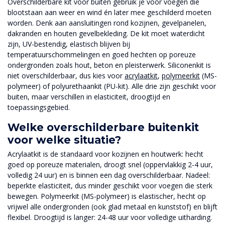
Overschilderbare kit voor buiten gebruik je voor voegen die
blootstaan aan weer en wind én later mee geschilderd moeten
worden. Denk aan aansluitingen rond kozijnen, gevelpanelen,
dakranden en houten gevelbekleding. De kit moet waterdicht
zijn, UV-bestendig, elastisch blijven bij
temperatuurschommelingen en goed hechten op poreuze
ondergronden zoals hout, beton en pleisterwerk. Siliconenkit is
niet overschilderbaar, dus kies voor
acrylaatkit
,
polymeerkit
(MS-
polymeer) of polyurethaankit (PU-kit). Alle drie zijn geschikt voor
buiten, maar verschillen in elasticiteit, droogtijd en
toepassingsgebied.
Welke overschilderbare buitenkit
voor welke situatie?
Acrylaatkit is de standaard voor kozijnen en houtwerk: hecht
goed op poreuze materialen, droogt snel (oppervlakkig 2-4 uur,
volledig 24 uur) en is binnen een dag overschilderbaar. Nadeel:
beperkte elasticiteit, dus minder geschikt voor voegen die sterk
bewegen. Polymeerkit (MS-polymeer) is elastischer, hecht op
vrijwel alle ondergronden (ook glad metaal en kunststof) en blijft
flexibel. Droogtijd is langer: 24-48 uur voor volledige uitharding.