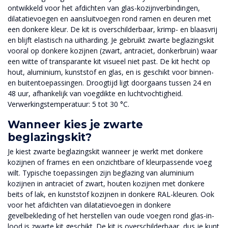
ontwikkeld voor het afdichten van glas-kozijnverbindingen,
dilatatievoegen en aansluitvoegen rond ramen en deuren met
een donkere kleur. De kit is overschilderbaar, krimp- en blaasvrij
en blijft elastisch na uitharding. Je gebruikt zwarte beglazingskit
vooral op donkere kozijnen (zwart, antraciet, donkerbruin) waar
een witte of transparante kit visueel niet past. De kit hecht op
hout, aluminium, kunststof en glas, en is geschikt voor binnen-
en buitentoepassingen. Droogtijd ligt doorgaans tussen 24 en
48 uur, afhankelijk van voegdikte en luchtvochtigheid.
Verwerkingstemperatuur: 5 tot 30 °C.
Wanneer kies je zwarte
beglazingskit?
Je kiest zwarte beglazingskit wanneer je werkt met donkere
kozijnen of frames en een onzichtbare of kleurpassende voeg
wilt. Typische toepassingen zijn beglazing van aluminium
kozijnen in antraciet of zwart, houten kozijnen met donkere
beits of lak, en kunststof kozijnen in donkere RAL-kleuren. Ook
voor het afdichten van dilatatievoegen in donkere
gevelbekleding of het herstellen van oude voegen rond glas-in-
lood is zwarte kit geschikt. De kit is overschilderbaar, dus je kunt