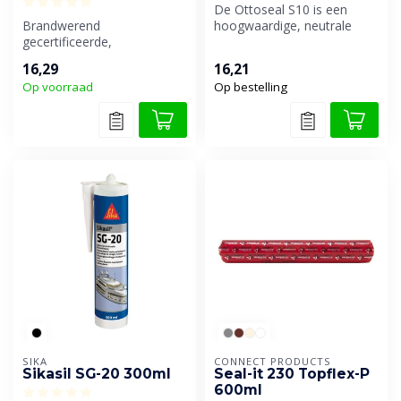
De Ottoseal S10 is een
Brandwerend
hoogwaardige, neutrale
gecertificeerde,
siliconenlijmkit die speciaal
hoogwaardige en neutraal
ontw...
16,29
16,21
uithardende siliconenkit, ...
Op voorraad
Op bestelling
SIKA
CONNECT PRODUCTS
Sikasil SG-20 300ml
Seal-it 230 Topflex-P
600ml