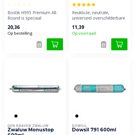
Bostik H995 Premium All-
Reukloze, neutrale,
Round is speciaal
universeel overschilderbare
ontwikkeld als een allround
één-component voeg- en
20,36
11,39
kit voor h...
beglazing...
Op bestelling
Op voorraad
DEN BRAVEN ZWALUW
DOWSIL
Zwaluw Monustop
Dowsil 791 600ml