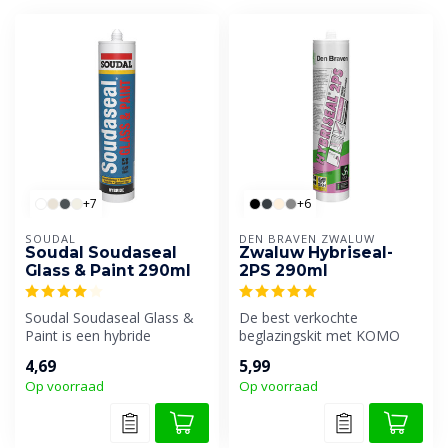
+7
+6
SOUDAL
DEN BRAVEN ZWALUW
Soudal Soudaseal
Zwaluw Hybriseal-
Glass & Paint 290ml
2PS 290ml
Soudal Soudaseal Glass &
De best verkochte
Paint is een hybride
beglazingskit met KOMO
beglazingskit, speciaal
certificaat van Den Braven.
4,69
5,99
ontwikkeld...
Op voorraad
Op voorraad