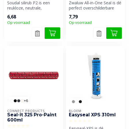
Soudal silirub P2 is een
Zwaluw All-in-One Seal is dé
reukloze, neutrale,
perfect overschilderbare
universeel overschilderbare
allround oplossing voor bi...
6,68
7,79
één-com...
Op voorraad
Op voorraad
+6
CONNECT PRODUCTS
BLOEM
Seal-it 325 Pro-Paint
Easyseal XPS 310ml
600ml
Easyseal-XPS is dé