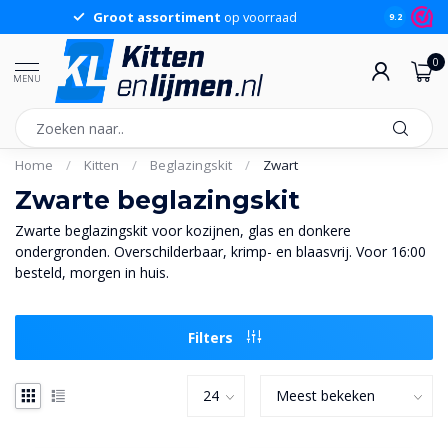
Groot assortiment
op voorraad
Sche
9.2
0
MENU
Home
/
Kitten
/
Beglazingskit
/
Zwart
Zwarte beglazingskit
Zwarte beglazingskit voor kozijnen, glas en donkere
ondergronden. Overschilderbaar, krimp- en blaasvrij. Voor 16:00
besteld, morgen in huis.
Filters