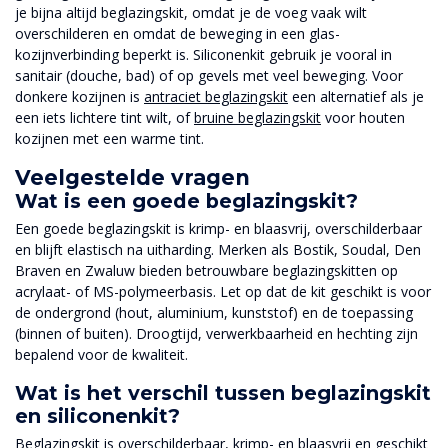
je bijna altijd beglazingskit, omdat je de voeg vaak wilt
overschilderen en omdat de beweging in een glas-
kozijnverbinding beperkt is. Siliconenkit gebruik je vooral in
sanitair (douche, bad) of op gevels met veel beweging. Voor
donkere kozijnen is
antraciet beglazingskit
een alternatief als je
een iets lichtere tint wilt, of
bruine beglazingskit
voor houten
kozijnen met een warme tint.
Veelgestelde vragen
Wat is een goede beglazingskit?
Een goede beglazingskit is krimp- en blaasvrij, overschilderbaar
en blijft elastisch na uitharding. Merken als Bostik, Soudal, Den
Braven en Zwaluw bieden betrouwbare beglazingskitten op
acrylaat- of MS-polymeerbasis. Let op dat de kit geschikt is voor
de ondergrond (hout, aluminium, kunststof) en de toepassing
(binnen of buiten). Droogtijd, verwerkbaarheid en hechting zijn
bepalend voor de kwaliteit.
Wat is het verschil tussen beglazingskit
en siliconenkit?
Beglazingskit is overschilderbaar, krimp- en blaasvrij en geschikt