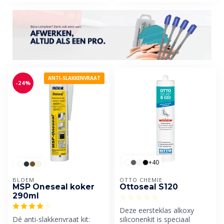
ANTI-SLAKKENVRAAT
-24%
+40
BLOEM
OTTO CHEMIE
MSP Oneseal koker
Ottoseal S120
290ml
Deze eersteklas alkoxy
Dé anti-slakkenvraat kit:
siliconenkit is speciaal