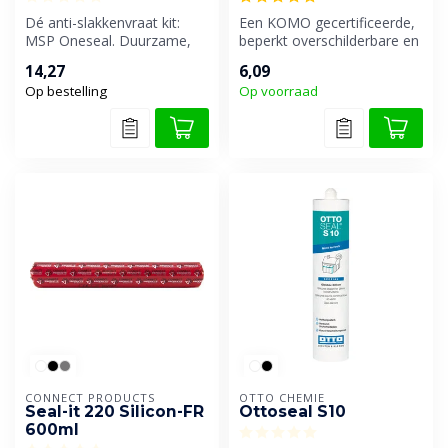
Dé anti-slakkenvraat kit:
Een KOMO gecertificeerde,
MSP Oneseal. Duurzame,
beperkt overschilderbare en
elastische MS-polymeer kit
droog afmesbare
14,27
6,09
voor...
siliconenk...
Op bestelling
Op voorraad
CONNECT PRODUCTS
OTTO CHEMIE
Seal-it 220 Silicon-FR
Ottoseal S10
600ml