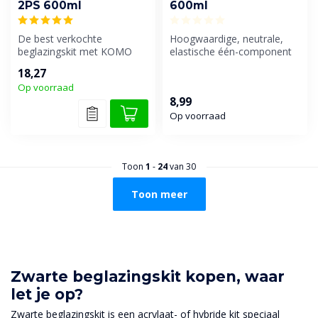
2PS 600ml
600ml
De best verkochte
Hoogwaardige, neutrale,
beglazingskit met KOMO
elastische één-component
certificaat van Den Braven.
voeg- en beglazingskit op
18,27
basis...
Op voorraad
8,99
Op voorraad
Toon
1
-
24
van 30
Toon meer
Zwarte beglazingskit kopen, waar
let je op?
Zwarte beglazingskit is een acrylaat- of hybride kit speciaal