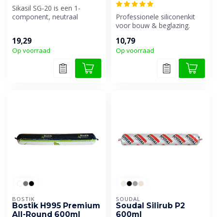
Sikasil SG-20 is een 1-
component, neutraal
Professionele siliconenkit
uithardende structurele
voor bouw & beglazing.
beglazingslij...
Droog afmesbaar en
19,29
10,79
geschikt vo...
Op voorraad
Op voorraad
BOSTIK
SOUDAL
Bostik H995 Premium
Soudal Silirub P2
All-Round 600ml
600ml