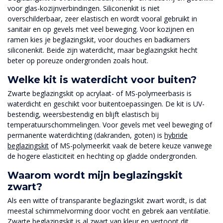
voor glas-kozijnverbindingen. Siliconenkit is niet
overschilderbaar, zeer elastisch en wordt vooral gebruikt in
sanitair en op gevels met veel beweging. Voor kozijnen en
ramen kies je beglazingskit, voor douches en badkamers
siliconenkit. Beide zijn waterdicht, maar beglazingskit hecht
beter op poreuze ondergronden zoals hout.
Welke kit is waterdicht voor buiten?
Zwarte beglazingskit op acrylaat- of MS-polymeerbasis is
waterdicht en geschikt voor buitentoepassingen. De kit is UV-
bestendig, weersbestendig en blijft elastisch bij
temperatuurschommelingen. Voor gevels met veel beweging of
permanente waterdichting (dakranden, goten) is
hybride
beglazingskit
of MS-polymeerkit vaak de betere keuze vanwege
de hogere elasticiteit en hechting op gladde ondergronden.
Waarom wordt mijn beglazingskit
zwart?
Als een witte of transparante beglazingskit zwart wordt, is dat
meestal schimmelvorming door vocht en gebrek aan ventilatie.
Zwarte beglazingskit is al zwart van kleur en vertoont dit