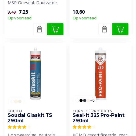
MSP Oneseal. Duurzame,
ontwikkeld voor houten
elastische MS-polymeer kit
kozijnen ...
7,25
10,60
9,49
voor...
Op voorraad
Op voorraad
+6
SOUDAL
CONNECT PRODUCTS
Soudal Glaskit TS
Seal-it 325 Pro-Paint
290ml
290ml
Hoogwaardige, neutrale,
KOMO gecertificeerde, zeer