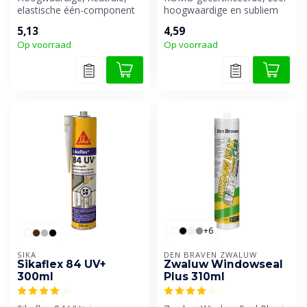
elastische één-component
hoogwaardige en subliem
voeg- en beglazingskit op
overschilderbare
5,13
4,59
basis...
afdichtingsk...
Op voorraad
Op voorraad
+6
SIKA
DEN BRAVEN ZWALUW
Sikaflex 84 UV+
Zwaluw Windowseal
300ml
Plus 310ml