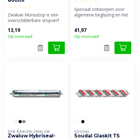
600ml
Speciaal ontworpen voor
Zwaluw Monustop is een
algemene beglazing en het
overschilderbare stopverf
afdichten van gordijn- en
vervanger op basis van
ande...
13,19
41,97
hybride ...
Op voorraad
Op voorraad
DEN BRAVEN ZWALUW
SOUDAL
Zwaluw Hybriseal-
Soudal Glaskit TS