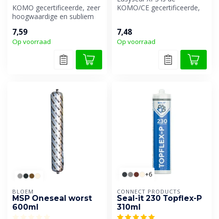
KOMO gecertificeerde, zeer
KOMO/CE gecertificeerde,
hoogwaardige en subliem
droog afmesbare en
overschilderbare
overschilderbare ...
7,59
7,48
afdichtingsk...
Op voorraad
Op voorraad
+6
BLOEM
CONNECT PRODUCTS
MSP Oneseal worst
Seal-it 230 Topflex-P
600ml
310ml