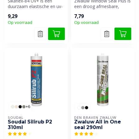
Sikaflex-84 UV+ is een
Zwaluw Window Seal Plus is
duurzaam elastische en uv-
een droog afmesbare,
bestendige 1-component
universele beglazingskit op
9,29
7,79
beglazin...
basi...
Op voorraad
Op voorraad
+6
SOUDAL
DEN BRAVEN ZWALUW
Soudal Silirub P2
Zwaluw All in One
310ml
seal 290ml