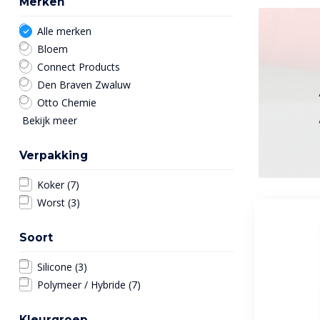
Merken
Alle merken
Bloem
Connect Products
Den Braven Zwaluw
Otto Chemie
Bekijk meer
Verpakking
Koker
(7)
Worst
(3)
Soort
Silicone
(3)
Polymeer / Hybride
(7)
Kleurgroep