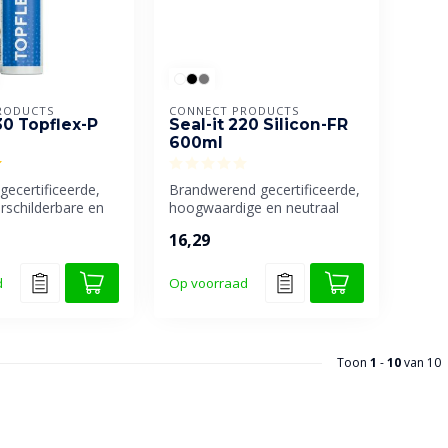
RODUCTS
CONNECT PRODUCTS
30 Topflex-P
Seal-it 220 Silicon-FR
600ml
ecertificeerde,
Brandwerend gecertificeerde,
rschilderbare en
hoogwaardige en neutraal
bare siliconenk...
uithardende siliconenkit, ...
16,29
d
Op voorraad
Toon
1
-
10
van 10