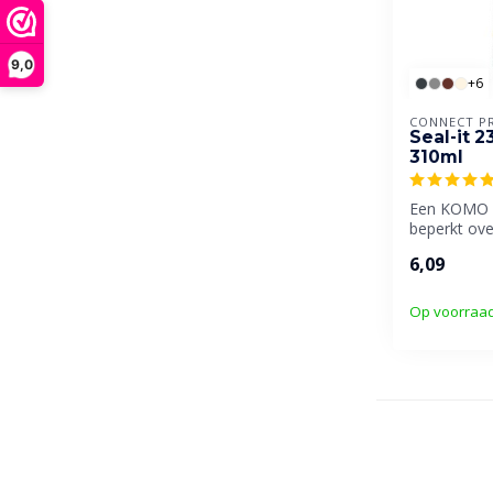
9,0
+6
CONNECT P
Seal-it 2
310ml
Een KOMO g
beperkt ove
droog afmes
6,09
Op voorraa