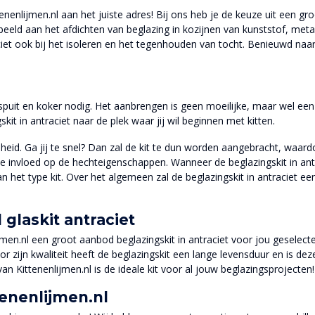
ttenenlijmen.nl aan het juiste adres! Bij ons heb je de keuze uit een g
rbeeld aan het afdichten van beglazing in kozijnen van kunststof, met
ciet ook bij het isoleren en het tegenhouden van tocht. Benieuwd naar
tspuit en koker nodig. Het aanbrengen is geen moeilijke, maar wel een
skit in antraciet naar de plek waar jij wil beginnen met kitten.
heid. Ga jij te snel? Dan zal de kit te dun worden aangebracht, waar
eve invloed op de hechteigenschappen. Wanneer de beglazingskit in antr
 van het type kit. Over het algemeen zal de beglazingskit in antraciet
glaskit antraciet
jmen.nl een groot aanbod beglazingskit in antraciet voor jou geselect
zijn kwaliteit heeft de beglazingskit een lange levensduur en is dez
an Kittenenlijmen.nl is de ideale kit voor al jouw beglazingsprojecten!
tenenlijmen.nl