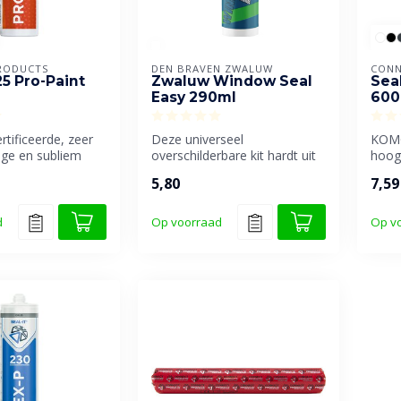
RODUCTS
DEN BRAVEN ZWALUW
CONN
25 Pro-Paint
Zwaluw Window Seal
Seal
Easy 290ml
600
tificeerde, zeer
Deze universeel
KOMO
ge en subliem
overschilderbare kit hardt uit
hoog
rbare
onder vochtige
overs
5,80
7,59
..
omstandigheden en ...
afdic
d
Op voorraad
Op v