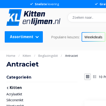
Snelste
levering
Gra
Assortiment
Populaire keuzes:
Weekdeals
Home
/
Kitten
/
Beglazingskit
/
Antraciet
Antraciet
10
P
Categorieën
Kitten
Acrylaatkit
Siliconenkit
Montagekit