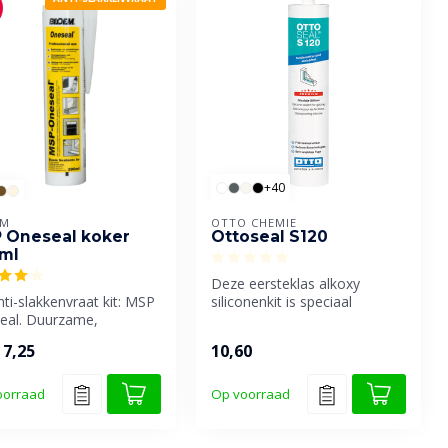
+40
EM
OTTO CHEMIE
 Oneseal koker
Ottoseal S120
ml
Deze eersteklas alkoxy
ti-slakkenvraat kit: MSP
siliconenkit is speciaal
eal. Duurzame,
ontwikkeld voor houten
ische MS-polymeer kit
kozijnen ...
7,25
10,60
.
oorraad
Op voorraad