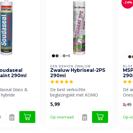
-24%
+6
DEN BRAVEN ZWALUW
BLO
oudaseal
Zwaluw Hybriseal-2PS
MSP
Paint 290ml
290ml
290
daseal Glass &
De best verkochte
Dé an
 hybride
beglazingskit met KOMO
Ones
t, speciaal
certificaat van Den Braven.
elast
5,99
9,49
.
voor..
d
Op voorraad
Op v