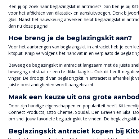
Ben jij op zoek naar beglazingskit in antraciet? Dan ben je bij Ki
voor het afdichten van dilatatie- en aansluitvoegen. Denk bijvoo
glas. Naast het nauwkeurig afwerken helpt beglazingskit in antra
dan nu deze pagina!
Hoe breng je de beglazingskit aan?
Voor het aanbrengen van
beglazingskit
in antraciet heb je een ki
kitspuit. Knijp vervolgens het handvat in en verplaats de beglazing
Beweeg de beglazingskit in antraciet langzaam met de juiste snel
beweging ontstaat er een te dikke laag kit. Ook dit heeft negati
vinger. De droogtijd van beglazingskit in antraciet is afhankelijk
juiste omstandigheden wordt aangebracht.
Maak een keuze uit ons grote aanbod 
Door zijn handige eigenschappen en populariteit heeft Kittenenli
Connect Products, Otto Chemie, Soudal, Den Braven en Sika. Door 
om snel jouw favoriete beglazingskit te vinden. De beglazingskit v
Beglazingskit antraciet kopen bij Kit