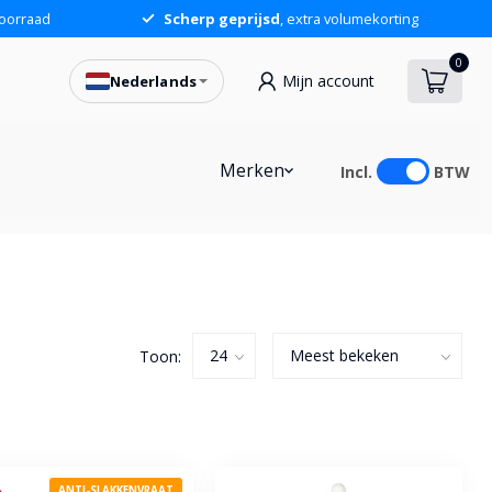
oorraad
Scherp geprijsd
, extra volumekorting
0
Mijn account
Nederlands
Merken
Incl.
BTW
Toon:
ANTI-SLAKKENVRAAT