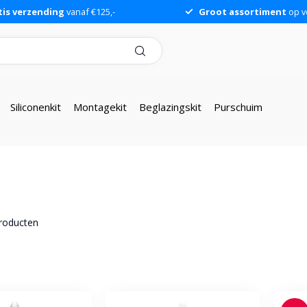
tis verzending
vanaf €125,-
Groot assortiment
op v
Siliconenkit
Montagekit
Beglazingskit
Purschuim
roducten