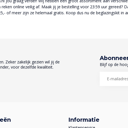
n.nl jou graag verder! Wij hebben een groot assortiment aan verschill
n reken online veilig af. Maak jij je bestelling voor 23:59 uur gereed
- of meer zijn ze helemaal gratis. Koop dus nu de beglazingskit in ant
Abonneer
. Zeker zakelijk gezien wil jij de
Blijf op de hoo
nder, voor dezelfde kwaliteit.
ieën
Informatie
Klantenservice