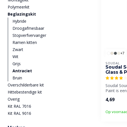
Polymeerkit
Beglazingskit
Hybride
Droogafmesbaar
Stopverfvervanger
Ramen kitten
Zwart
+7
Wit
Grijs
SOUDAL
Soudal S
Antraciet
Glass & 
Bruin
Overschilderbare kit
Soudal Sou
Paint is een
Hittebestendige kit
beglazingski
Overig
4,69
ontwikkeld..
Kit RAL 7016
Op voorraa
Kit RAL 9016