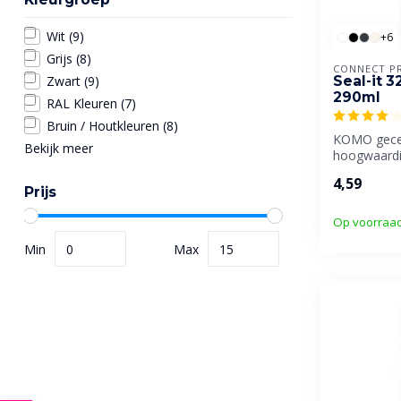
Wit
(9)
+6
Grijs
(8)
CONNECT P
Seal-it 3
Zwart
(9)
290ml
RAL Kleuren
(7)
Bruin / Houtkleuren
(8)
KOMO gecer
Bekijk meer
hoogwaardi
overschilde
4,59
afdichtingsk.
Prijs
Op voorraa
Min
Max