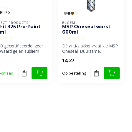
+6
ECT PRODUCTS
BLOEM
-it 325 Pro-Paint
MSP Oneseal worst
ml
600ml
 gecertificeerde, zeer
Dé anti-slakkenvraat kit: MSP
waardige en subliem
Oneseal. Duurzame,
childerbare
elastische MS-polymeer kit
14,27
htingsk...
voor...
oorraad
Op bestelling