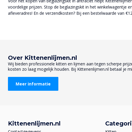
Voor het kopen van beglazingskit in antraciet helpt Kittenenlijme
voordelige prijzen. Stop de beglazingskit in het winkelwagentje e
afleveradres! En de verzendkosten? Bij een bestelwaarde van €125,
Over Kittenenlijmen.nl
Wij bieden professionele kitten en lijmen aan tegen scherpe prijzen
kosten zo laag mogelijk houden. Bij Kittenenlijmen.nl betaal je mi
Meer informatie
Kittenenlijmen.nl
Categor
Contactgegevens
Kitten