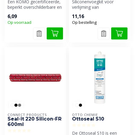
Een KOMO gecertificeerde,
Siliconenvoegkit voor
beperkt overschilderbare en
verlijming van
droog afmesbare
glasconstructies en
6,09
11,16
siliconenk...
productie van aquaria. ...
Op voorraad
Op bestelling
CONNECT PRODUCTS
OTTO CHEMIE
Seal-it 220 Silicon-FR
Ottoseal S10
600ml
De Ottoseal S10 is een