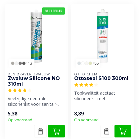
BESTSELLER
+13
+88
DEN BRAVEN ZWALUW
OTTO CHEMIE
Zwaluw Silicone NO
Ottoseal S100 300ml
310ml
Topkwaliteit acetaat
Veelzijdige neutrale
siliconenkit met
siliconenkit voor sanitair-,
onovertroffen
beglazings- en gevelvoegen.
verwerkingseigenschappen.
5,38
8,89
In...
Op voorraad
Op voorraad