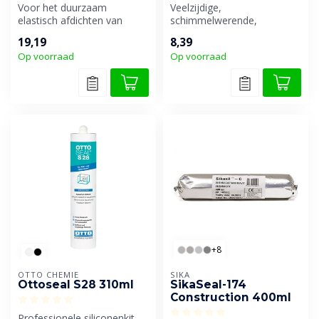
Voor het duurzaam
Veelzijdige,
elastisch afdichten van
schimmelwerende,
aansluit- en dilatatievoegen
weekmakervrije en neutraal
19,19
8,39
in natuur...
uithardende siliconenki...
Op voorraad
Op voorraad
+8
OTTO CHEMIE
SIKA
Ottoseal S28 310ml
SikaSeal-174
Construction 400ml
Professionele siliconenkit