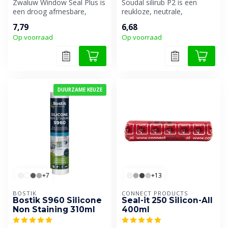
Zwaluw Window Seal Plus is
Soudal silirub P2 is een
een droog afmesbare,
reukloze, neutrale,
universele beglazingskit op
universeel overschilderbare
7,79
6,68
basi...
één-com...
Op voorraad
Op voorraad
DUURZAME KEUZE
+7
+13
BOSTIK
CONNECT PRODUCTS
Bostik S960 Silicone
Seal-it 250 Silicon-All
Non Staining 310ml
400ml