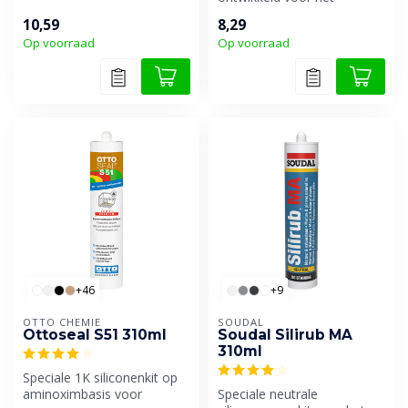
natuursteen en...
kleuraangepast afkitten op
10,59
8,29
onder...
Op voorraad
Op voorraad
+46
+9
OTTO CHEMIE
SOUDAL
Ottoseal S51 310ml
Soudal Silirub MA
310ml
Speciale 1K siliconenkit op
aminoximbasis voor
Speciale neutrale