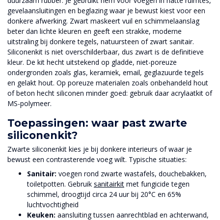
duurzaam rubber. Je gebruikt hem voor voegen in natte ruimtes,
gevelaansluitingen en beglazing waar je bewust kiest voor een
donkere afwerking. Zwart maskeert vuil en schimmelaanslag
beter dan lichte kleuren en geeft een strakke, moderne
uitstraling bij donkere tegels, natuursteen of zwart sanitair.
Siliconenkit is niet overschilderbaar, dus zwart is de definitieve
kleur. De kit hecht uitstekend op gladde, niet-poreuze
ondergronden zoals glas, keramiek, email, geglazuurde tegels
en gelakt hout. Op poreuze materialen zoals onbehandeld hout
of beton hecht siliconen minder goed: gebruik daar acrylaatkit of
MS-polymeer.
Toepassingen: waar past zwarte
siliconenkit?
Zwarte siliconenkit kies je bij donkere interieurs of waar je
bewust een contrasterende voeg wilt. Typische situaties:
Sanitair:
voegen rond zwarte wastafels, douchebakken,
toiletpotten. Gebruik
sanitairkit
met fungicide tegen
schimmel, droogtijd circa 24 uur bij 20°C en 65%
luchtvochtigheid
Keuken:
aansluiting tussen aanrechtblad en achterwand,