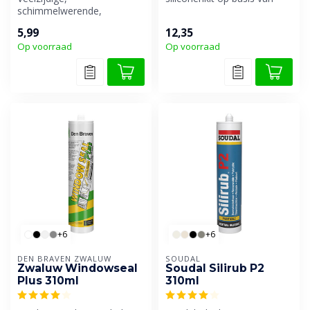
schimmelwerende,
alkoxy. Veroorzaakt geen
weekmakervrije en neutraal
vervui...
5,99
12,35
uithardende siliconenki...
Op voorraad
Op voorraad
+6
+6
DEN BRAVEN ZWALUW
SOUDAL
Zwaluw Windowseal
Soudal Silirub P2
Plus 310ml
310ml