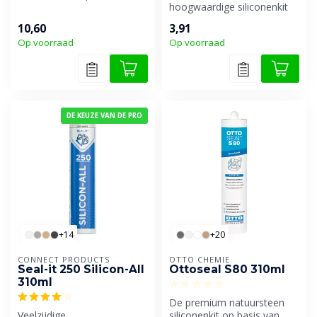
ontwikkeld voor houten
hoogwaardige siliconenkit
kozijnen ...
speciaal geschikt voor
10,60
3,91
schimmelwere...
Op voorraad
Op voorraad
DE KEUZE VAN DE PRO
+14
+20
CONNECT PRODUCTS
OTTO CHEMIE
Seal-it 250 Silicon-All
Ottoseal S80 310ml
310ml
De premium natuursteen
Veelzijdige,
siliconenkit op basis van