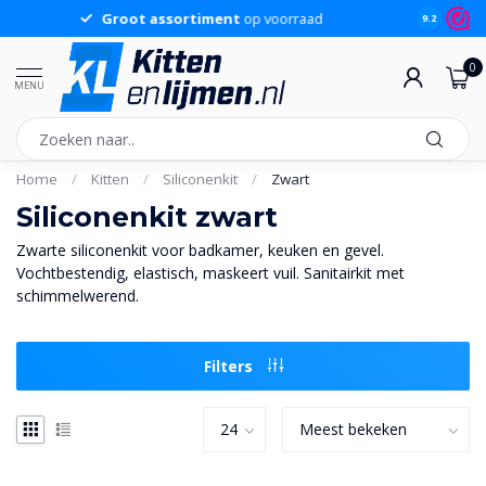
Groot assortiment
op voorraad
Sche
9.2
0
MENU
Home
/
Kitten
/
Siliconenkit
/
Zwart
Siliconenkit zwart
Zwarte siliconenkit voor badkamer, keuken en gevel.
Vochtbestendig, elastisch, maskeert vuil. Sanitairkit met
schimmelwerend.
Filters