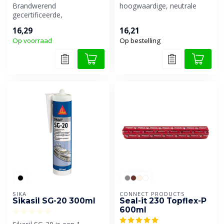
Brandwerend
hoogwaardige, neutrale
gecertificeerde,
siliconenlijmkit die speciaal
hoogwaardige en neutraal
ontw...
16,29
16,21
uithardende siliconenkit, ...
Op voorraad
Op bestelling
SIKA
CONNECT PRODUCTS
Sikasil SG-20 300ml
Seal-it 230 Topflex-P
600ml