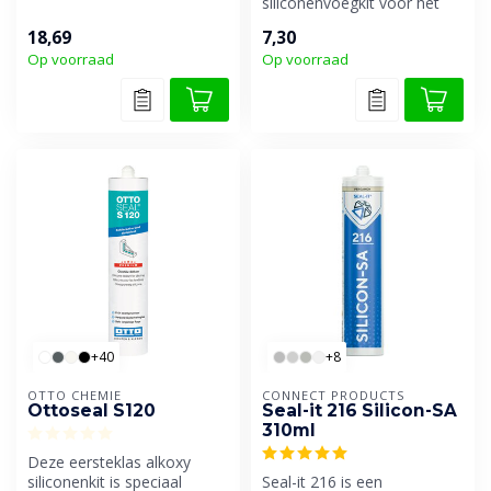
vloerbedekkingen uit PVC,
siliconenvoegkit voor het
rubber ...
afdichten van marmer,
18,69
7,30
arduin, blauwe...
Op voorraad
Op voorraad
+40
+8
OTTO CHEMIE
CONNECT PRODUCTS
Ottoseal S120
Seal-it 216 Silicon-SA
310ml
Deze eersteklas alkoxy
siliconenkit is speciaal
Seal-it 216 is een