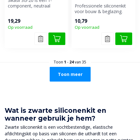
Sikasil SG-20 is een 1-
component, neutraal
Professionele siliconenkit
uithardende structurele
voor bouw & beglazing.
beglazingslij...
Droog afmesbaar en
19,29
10,79
geschikt vo...
Op voorraad
Op voorraad
Toon
1
-
24
van 35
Toon meer
Wat is zwarte siliconenkit en
wanneer gebruik je hem?
Zwarte siliconenkit is een vochtbestendige, elastische
afdichtingskit op basis van siliconen die uithardt tot een