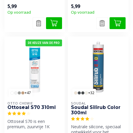
afdichtingkit met superieure
vloer- en sanitairsilicone.
5,99
5,99
ver...
Ook bes...
Op voorraad
Op voorraad
DE KEUZE VAN DE PRO
+47
+32
OTTO CHEMIE
SOUDAL
Ottoseal S70 310ml
Soudal Silirub Color
300ml
Ottoseal S70 is een
premium, zuurvrije 1K
Neutrale silicone, speciaal
siliconenkit voor o.a.
ontwikkeld voor het