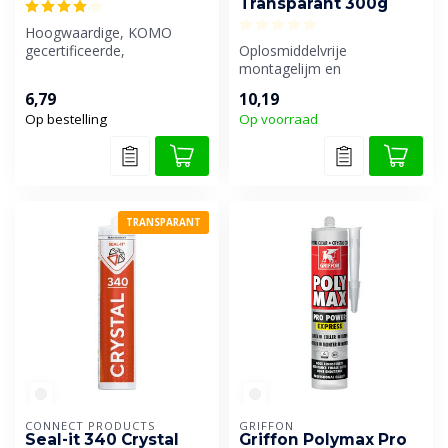
Transparant 300g
Hoogwaardige, KOMO
gecertificeerde,
Oplosmiddelvrije
gebruiksklare lijmkit op
montagelijm en
basis van Hybride P...
afdichtingskit met zeer hoge
6,79
10,19
elasticiteit en zee...
Op bestelling
Op voorraad
TRANSPARANT
CONNECT PRODUCTS
GRIFFON
Seal-it 340 Crystal
Griffon Polymax Pro