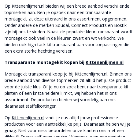
Op
Kittenenlijmen.nl
bieden wij een breed aanbod verschillende
topmerken aan. Ben je opzoek naar een transparante
montagekit zit deze uiteraard in ons assortiment opgenomen.
Onder andere de merken Soudal, Connect Products en Bostik
zijn bij ons te vinden. Naast de populaire kleur transparant wordt
montagekit ook veel in de kleuren zwart en wit verkocht. We
bieden ook high tack kit transparant aan voor toepassingen die
een extra sterke hechting vereisen.
Transparante montagekit kopen bij
Kittenenlijmen.nl
Montagekit transparant koop je bij
Kittenenlijmen.nl
. Binnen ons
brede aanbod van diverse topmerken zit altijd het juiste product
voor de juiste klus. Of je nu op zoek bent naar transparante kit
plinten of een kristalheldere lijmkit, wij hebben het in ons
assortiment. De producten bieden wij voordelig aan met
daarnaast staffelkortingen.
Op
Kittenenlijmen.nl
vindt je dus altijd jouw professionele
producten voor een aantrekkelijke prijs. Daarnaast helpen wij je
graag. Niet voor niets beoordelen onze klanten ons met een
dikke 9! Ervaar zelf onze service. Wanneer je op een werkdag