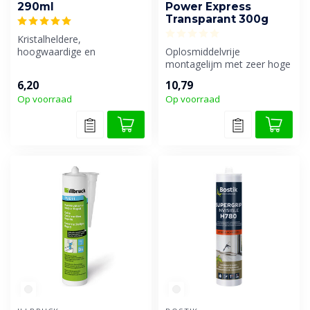
290ml
Power Express
Transparant 300g
Kristalheldere,
hoogwaardige en
Oplosmiddelvrije
professionele lijm- en
montagelijm met zeer hoge
afdichtingskit, voor lich...
eindsterkte en zeer snelle
6,20
10,79
sterkteopb...
Op voorraad
Op voorraad