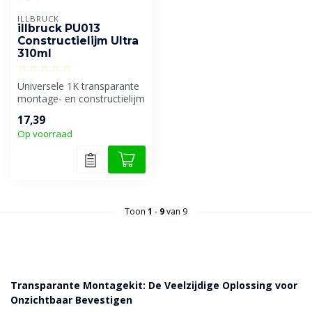
ILLBRUCK
illbruck PU013
Constructielijm Ultra
310ml
Universele 1K transparante
montage- en constructielijm
op basis van oplosmiddelv...
17,39
Op voorraad
Toon
1
-
9
van 9
Transparante Montagekit: De Veelzijdige Oplossing voor
Onzichtbaar Bevestigen