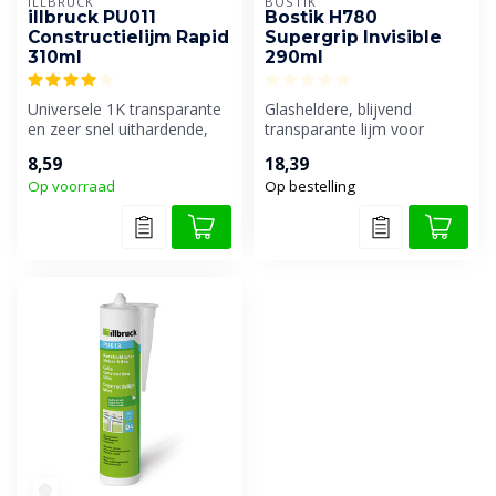
ILLBRUCK
BOSTIK
illbruck PU011
Bostik H780
Constructielijm Rapid
Supergrip Invisible
310ml
290ml
Universele 1K transparante
Glasheldere, blijvend
en zeer snel uithardende,
transparante lijm voor
montage- en constructie lij...
elastische verlijmingen van
8,59
18,39
verschi...
Op voorraad
Op bestelling