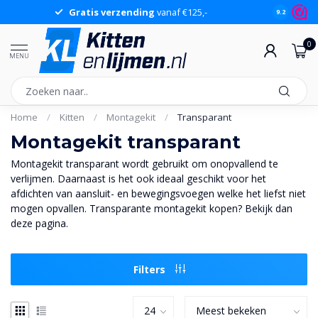
Gratis verzending
vanaf €125,-
Gr
9.2
0
MENU
Home
/
Kitten
/
Montagekit
/
Transparant
Montagekit transparant
Montagekit transparant wordt gebruikt om onopvallend te
verlijmen. Daarnaast is het ook ideaal geschikt voor het
afdichten van aansluit- en bewegingsvoegen welke het liefst niet
mogen opvallen. Transparante montagekit kopen? Bekijk dan
deze pagina.
Filters