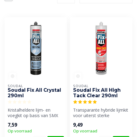
SOUDAL
SOUDAL
Soudal Fix All Crystal
Soudal Fix All High
290ml
Tack Clear 290ml
Kristalheldere lijm- en
Transparante hybride lijmkit
voegkit op basis van SMX
voor uiterst sterke
Polymeer. Voor onzichtbare
verlijmingen op alle
7,59
9,49
krac...
materialen...
Op voorraad
Op voorraad