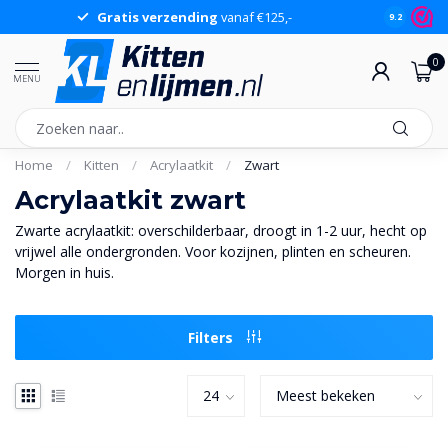
Gratis verzending
vanaf €125,-
Gr
9.2
0
MENU
Home
/
Kitten
/
Acrylaatkit
/
Zwart
Acrylaatkit zwart
Zwarte acrylaatkit: overschilderbaar, droogt in 1-2 uur, hecht op
vrijwel alle ondergronden. Voor kozijnen, plinten en scheuren.
Morgen in huis.
Filters