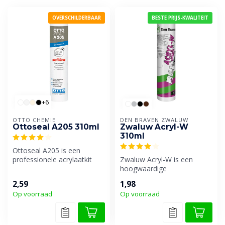
OVERSCHILDERBAAR
BESTE PRIJS-KWALITEIT
+6
OTTO CHEMIE
DEN BRAVEN ZWALUW
Ottoseal A205 310ml
Zwaluw Acryl-W
310ml
Ottoseal A205 is een
professionele acrylaatkit
Zwaluw Acryl-W is een
met maar liefst 18%
hoogwaardige
bewegingsopna...
watergedragen
2,59
1,98
afdichtingskit op basis van
Op voorraad
Op voorraad
acr...