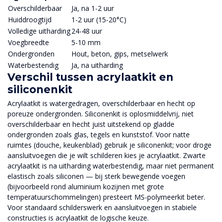
Overschilderbaar
Ja, na 1-2 uur
Huiddroogtijd
1-2 uur (15-20°C)
Volledige uitharding
24-48 uur
Voegbreedte
5-10 mm
Ondergronden
Hout, beton, gips, metselwerk
Waterbestendig
Ja, na uitharding
Verschil tussen acrylaatkit en
siliconenkit
Acrylaatkit is watergedragen, overschilderbaar en hecht op
poreuze ondergronden. Siliconenkit is oplosmiddelvrij, niet
overschilderbaar en hecht juist uitstekend op gladde
ondergronden zoals glas, tegels en kunststof. Voor natte
ruimtes (douche, keukenblad) gebruik je siliconenkit; voor droge
aansluitvoegen die je wilt schilderen kies je acrylaatkit. Zwarte
acrylaatkit is na uitharding waterbestendig, maar niet permanent
elastisch zoals siliconen — bij sterk bewegende voegen
(bijvoorbeeld rond aluminium kozijnen met grote
temperatuurschommelingen) presteert MS-polymeerkit beter.
Voor standaard schilderswerk en aansluitvoegen in stabiele
constructies is acrylaatkit de logische keuze.