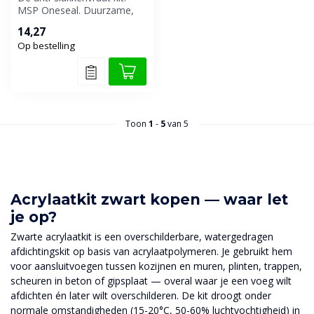
MSP Oneseal. Duurzame,
elastische MS-polymeer kit
14,27
voor...
Op bestelling
Toon
1
-
5
van 5
Acrylaatkit zwart kopen — waar let
je op?
Zwarte acrylaatkit is een overschilderbare, watergedragen
afdichtingskit op basis van acrylaatpolymeren. Je gebruikt hem
voor aansluitvoegen tussen kozijnen en muren, plinten, trappen,
scheuren in beton of gipsplaat — overal waar je een voeg wilt
afdichten én later wilt overschilderen. De kit droogt onder
normale omstandigheden (15-20°C, 50-60% luchtvochtigheid) in