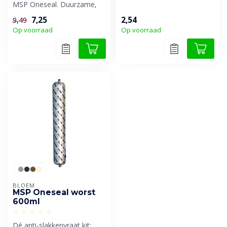
MSP Oneseal. Duurzame,
waterdicht maken van
elastische MS-polymeer kit
voegen en sch...
7,25
2,54
9,49
voor...
Op voorraad
Op voorraad
BLOEM
MSP Oneseal worst
600ml
Dé anti-slakkenvraat kit: