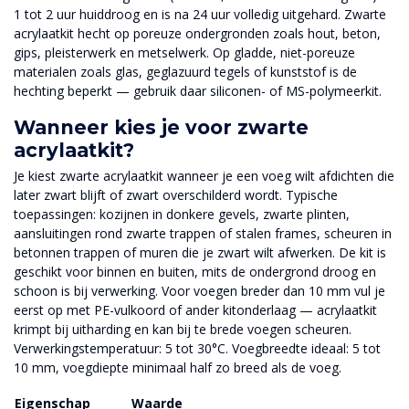
1 tot 2 uur huiddroog en is na 24 uur volledig uitgehard. Zwarte
acrylaatkit hecht op poreuze ondergronden zoals hout, beton,
gips, pleisterwerk en metselwerk. Op gladde, niet-poreuze
materialen zoals glas, geglazuurd tegels of kunststof is de
hechting beperkt — gebruik daar siliconen- of MS-polymeerkit.
Wanneer kies je voor zwarte
acrylaatkit?
Je kiest zwarte acrylaatkit wanneer je een voeg wilt afdichten die
later zwart blijft of zwart overschilderd wordt. Typische
toepassingen: kozijnen in donkere gevels, zwarte plinten,
aansluitingen rond zwarte trappen of stalen frames, scheuren in
betonnen trappen of muren die je zwart wilt afwerken. De kit is
geschikt voor binnen en buiten, mits de ondergrond droog en
schoon is bij verwerking. Voor voegen breder dan 10 mm vul je
eerst op met PE-vulkoord of ander kitonderlaag — acrylaatkit
krimpt bij uitharding en kan bij te brede voegen scheuren.
Verwerkingstemperatuur: 5 tot 30°C. Voegbreedte ideaal: 5 tot
10 mm, voegdiepte minimaal half zo breed als de voeg.
Eigenschap
Waarde