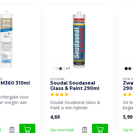
+7
IE
SOUDAL
DEN 
 M360 310ml
Soudal Soudaseal
Zwa
Glass & Paint 290ml
290
ichtingskit voor
van voegen aan
Soudal Soudaseal Glass &
De b
Paint is een hybride
begl
beglazingskit, speciaal
certi
4,69
5,99
ontwikkeld...
d
Op voorraad
Op v