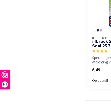
ILLBRUCK
illbruck 
Seal 25 
Speciaal ge
afdichting v
bewegingsv
6,49
Op bestellin
9,1