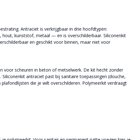
trating. Antraciet is verkrijgbaar in drie hoofdtypen:
 hout, kunststof, metaal — en is overschilderbaar. Siliconenkit
 overschilderbaar en geschikt voor binnen, maar niet voor
 en voor scheuren in beton of metselwerk. De kit hecht zonder
Siliconenkit antraciet past bij sanitaire toepassingen (douche,
lafondlijsten die je wilt overschilderen. Polymeerkit verdraagt
es je polymeerkit. Voor sanitair en permanent natte voegen kies je