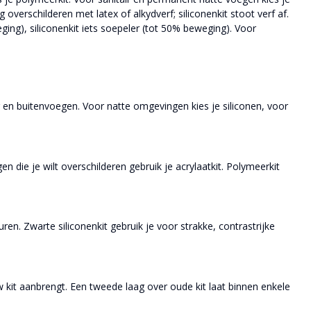
 overschilderen met latex of alkydverf; siliconenkit stoot verf af.
ing), siliconenkit iets soepeler (tot 50% beweging). Voor
air en buitenvoegen. Voor natte omgevingen kies je siliconen, voor
n die je wilt overschilderen gebruik je acrylaatkit. Polymeerkit
euren. Zwarte siliconenkit gebruik je voor strakke, contrastrijke
w kit aanbrengt. Een tweede laag over oude kit laat binnen enkele