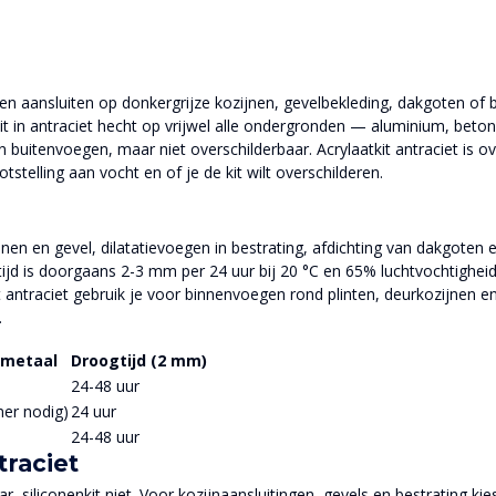
en aansluiten op donkergrijze kozijnen, gevelbekleding, dakgoten of bes
it in antraciet hecht op vrijwel alle ondergronden — aluminium, beton,
r en buitenvoegen, maar niet overschilderbaar. Acrylaatkit antraciet is
telling aan vocht en of je de kit wilt overschilderen.
jnen en gevel, dilatatievoegen in bestrating, afdichting van dakgoten
jd is doorgaans 2-3 mm per 24 uur bij 20 °C en 65% luchtvochtigheid. 
ntraciet gebruik je voor binnenvoegen rond plinten, deurkozijnen en p
.
 metaal
Droogtijd (2 mm)
24-48 uur
mer nodig)
24 uur
24-48 uur
traciet
r, siliconenkit niet. Voor kozijnaansluitingen, gevels en bestrating ki