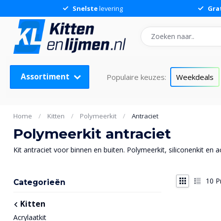
Snelste
levering
Gra
Assortiment
Populaire keuzes:
Weekdeals
Home
/
Kitten
/
Polymeerkit
/
Antraciet
Polymeerkit antraciet
Kit antraciet voor binnen en buiten. Polymeerkit, siliconenkit en a
10
P
Categorieën
Kitten
Acrylaatkit