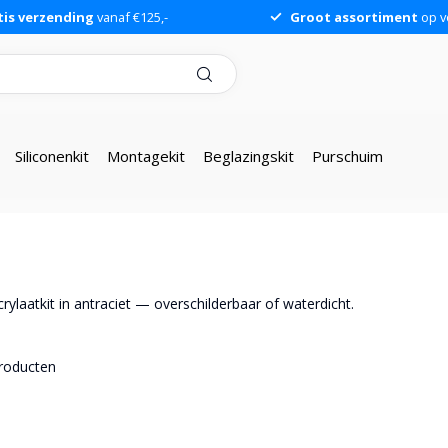
tis verzending
vanaf €125,-
Groot assortiment
op v
Siliconenkit
Montagekit
Beglazingskit
Purschuim
crylaatkit in antraciet — overschilderbaar of waterdicht.
roducten