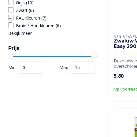
Grijs
(10)
Zwart
(6)
RAL Kleuren
(7)
Bruin / Houtkleuren
(6)
Bekijk meer
DEN BRAVE
Zwaluw 
Easy 290
Prijs
Deze univer
overschilder
Min
Max
onder voch
5,80
omstandighe
Op voorraa