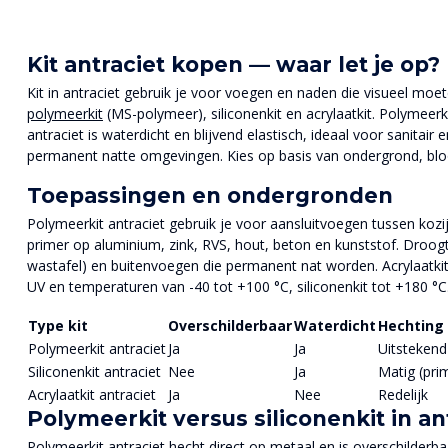
Kit antraciet kopen — waar let je op?
Kit in antraciet gebruik je voor voegen en naden die visueel moet
polymeerkit
(MS-polymeer), siliconenkit en acrylaatkit. Polymeerk
antraciet is waterdicht en blijvend elastisch, ideaal voor sanitai
permanent natte omgevingen. Kies op basis van ondergrond, bloots
Toepassingen en ondergronden
Polymeerkit antraciet gebruik je voor aansluitvoegen tussen kozi
primer op aluminium, zink, RVS, hout, beton en kunststof. Droogti
wastafel) en buitenvoegen die permanent nat worden. Acrylaatkit a
UV en temperaturen van -40 tot +100 °C, siliconenkit tot +180 °C
Type kit
Overschilderbaar
Waterdicht
Hechting
Polymeerkit antraciet
Ja
Ja
Uitstekend
Siliconenkit antraciet
Nee
Ja
Matig (pri
Acrylaatkit antraciet
Ja
Nee
Redelijk
Polymeerkit versus siliconenkit in an
Polymeerkit antraciet hecht direct op metaal en is overschilderbaa