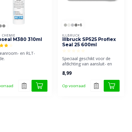
+8
 CHEMIE
ILLBRUCK
oseal M380 310ml
illbruck SP525 Proflex
Seal 25 600ml
leanroom- en RLT-
de.
Speciaal geschikt voor de
afdichting van aansluit- en
bewegingsvoegen.
8,99
oorraad
Op voorraad