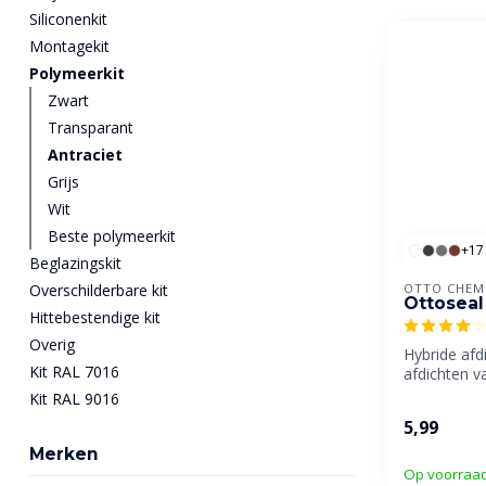
Siliconenkit
Montagekit
Polymeerkit
Zwart
Transparant
Antraciet
Grijs
Wit
Beste polymeerkit
+17
Beglazingskit
Overschilderbare kit
OTTO CHEM
Ottoseal
Hittebestendige kit
Overig
Hybride afd
Kit RAL 7016
afdichten 
gevels.
Kit RAL 9016
5,99
Merken
Op voorraa