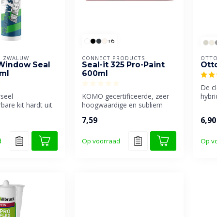
+6
N ZWALUW
CONNECT PRODUCTS
OTTO
Window Seal
Seal-it 325 Pro-Paint
Ott
ml
600ml
De c
seel
KOMO gecertificeerde, zeer
hybri
bare kit hardt uit
hoogwaardige en subliem
tige
overschilderbare
7,59
6,90
den en ...
afdichtingsk...
d
Op voorraad
Op v