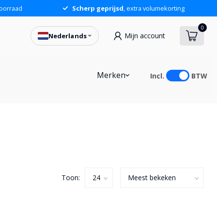
oorraad
Scherp geprijsd
, extra volumekorting
0
Mijn account
Nederlands
Merken
Incl.
BTW
Toon: