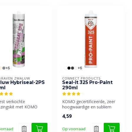
+6
+6
BRAVEN ZWALUW
CONNECT PRODUCTS
luw Hybriseal-2PS
Seal-it 325 Pro-Paint
ml
290ml
est verkochte
KOMO gecertificeerde, zeer
azingskit met KOMO
hoogwaardige en subliem
ficaat van Den Braven.
overschilderbare
4,59
afdichtingsk...
oorraad
Op voorraad