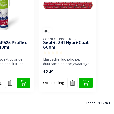
CONNECT PRODUCTS
SP525 Proflex
Seal-it 331 Hybri-Coat
310ml
600ml
schikt voor de
Elastische, luchtdichte,
an aansluit- en
duurzame en hoogwaardige
oegen.
afdichtingscoating, die met
12,49
ee...
g
Op bestelling
Toon
1
-
10
van 10