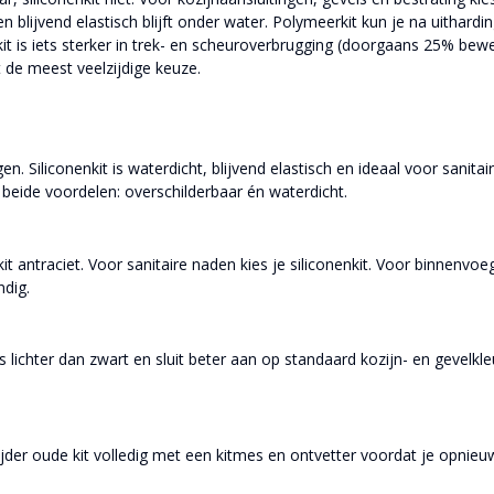
blijvend elastisch blijft onder water. Polymeerkit kun je na uitharding
it is iets sterker in trek- en scheuroverbrugging (doorgaans 25% beweg
t de meest veelzijdige keuze.
n. Siliconenkit is waterdicht, blijvend elastisch en ideaal voor sanit
beide voordelen: overschilderbaar én waterdicht.
t antraciet. Voor sanitaire naden kies je siliconenkit. Voor binnenvoege
dig.
 iets lichter dan zwart en sluit beter aan op standaard kozijn- en gevelkl
ijder oude kit volledig met een kitmes en ontvetter voordat je opnieu