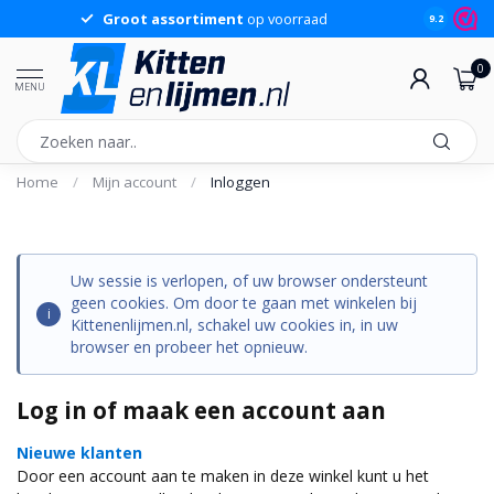
Groot assortiment
op voorraad
Sche
9.2
0
MENU
Home
/
Mijn account
/
Inloggen
Uw sessie is verlopen, of uw browser ondersteunt
geen cookies. Om door te gaan met winkelen bij
Kittenenlijmen.nl, schakel uw cookies in, in uw
browser en probeer het opnieuw.
Log in of maak een account aan
Nieuwe klanten
Door een account aan te maken in deze winkel kunt u het