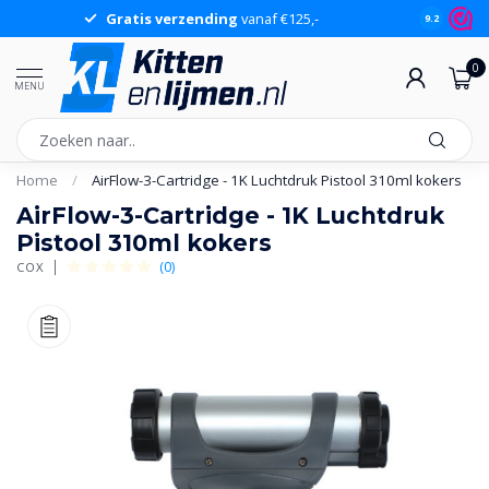
Gratis verzending
vanaf €125,-
Gr
9.2
0
MENU
Home
/
AirFlow-3-Cartridge - 1K Luchtdruk Pistool 310ml kokers
AirFlow-3-Cartridge - 1K Luchtdruk
Pistool 310ml kokers
(0)
COX