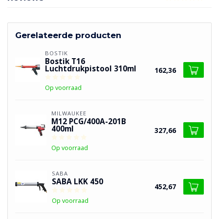
Gerelateerde producten
BOSTIK
Bostik T16
Luchtdrukpistool 310ml
162,36
Op voorraad
MILWAUKEE
M12 PCG/400A-201B
400ml
327,66
Op voorraad
SABA
SABA LKK 450
452,67
Op voorraad