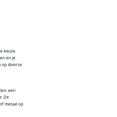
te keuze.
ten en je
n op diverse
elen: een
. Dit
 of metaal op