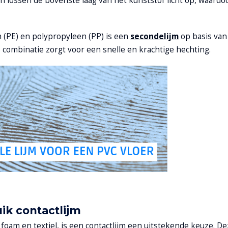
en lossen de bovenste laag van het kunststof licht op, waardo
n (PE) en polypropyleen (PP) is een
secondelijm
op basis van
 combinatie zorgt voor een snelle en krachtige hechting.
ik contactlijm
 foam en textiel, is een
contactlijm
een uitstekende keuze. Dez