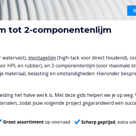
D
ijm tot 2-componentenlijm
 watervast),
montagelijm
(high-tack voor direct houdend), con
voor HPL en rubber), en 2-componentenlijm (voor maximale s
n je materiaal, belasting en omstandigheden. Hieronder besp
iding het halve werk is. Met deze gids helpen we je op weg.
terialen, zodat jouw volgende project gegarandeerd een succ