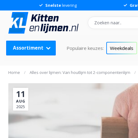
Snelste
levering
Gra
Assortiment
Populaire keuzes:
Weekdeals
Home
/
Alles over lijmen: Van houtlijm tot 2-componentenlijm
/
11
AUG
2025