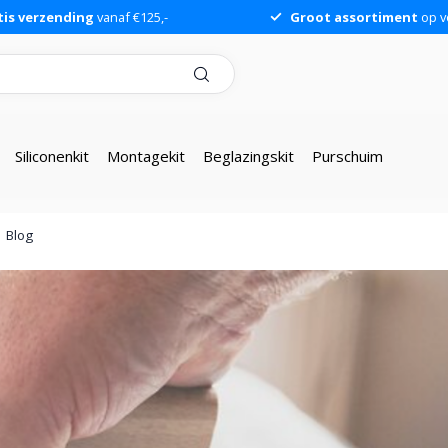
tis verzending
vanaf €125,-
Groot assortiment
op v
Siliconenkit
Montagekit
Beglazingskit
Purschuim
Blog