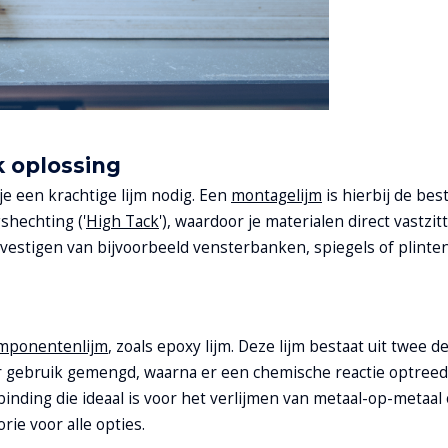
k oplossing
e een krachtige lijm nodig. Een
montagelijm
is hierbij de bes
hechting ('
High Tack
'), waardoor je materialen direct vastzit
bevestigen van bijvoorbeeld vensterbanken, spiegels of plinte
mponentenlijm
, zoals epoxy lijm. Deze lijm bestaat uit twee d
gebruik gemengd, waarna er een chemische reactie optreedt
inding die ideaal is voor het verlijmen van metaal-op-metaal
rie voor alle opties.