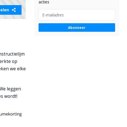
acties
elen
Abonneer
structielijm
terkte op
reken we elke
 We leggen
es wordt!