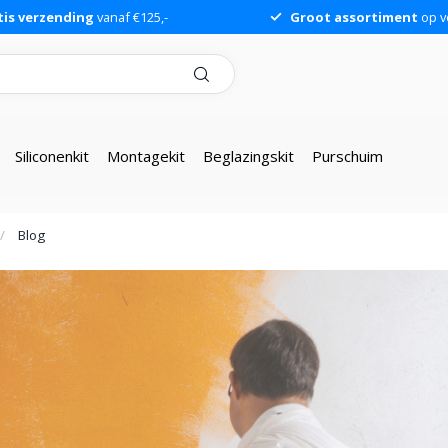
tis verzending
vanaf €125,-
Groot assortiment
op v
Siliconenkit
Montagekit
Beglazingskit
Purschuim
/
Blog