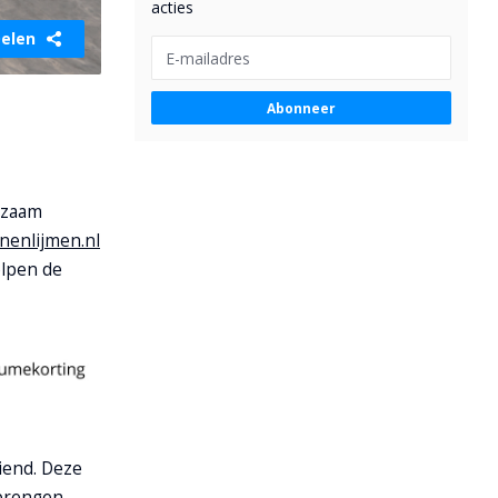
acties
elen
Abonneer
urzaam
enenlijmen.nl
elpen de
iend. Deze
brengen,