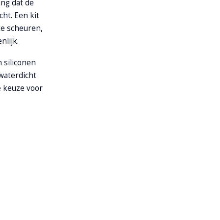
ing dat de
ht. Een kit
te scheuren,
nlijk.
 siliconen
 waterdicht
e keuze voor