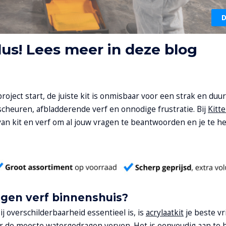
D
lus! Lees meer in deze blog
roject start, de juiste kit is onmisbaar voor een strak en du
 scheuren, afbladderende verf en onnodige frustratie. Bij
Kitt
van kit en verf om al jouw vragen te beantwoorden en je te h
agen verf binnenshuis?
 overschilderbaarheid essentieel is, is
acrylaatkit
je beste vr
r de meeste watergedragen verven. Het is eenvoudig aan te 