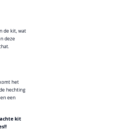
 de kit, wat
an deze
chat.
rkomt het
 de hechting
 en een
achte kit
s!!