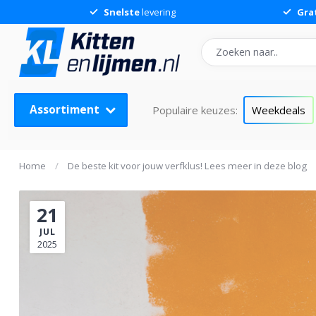
Snelste
levering
Gra
Assortiment
Populaire keuzes:
Weekdeals
Home
/
De beste kit voor jouw verfklus! Lees meer in deze blog
21
JUL
2025