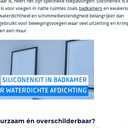
ar is, heeft het zijn specifieke toepassingen. Siliconenkit is
 is voor voegen in natte ruimtes zoals
badkamers
en keukens
 waterdichtheid en schimmelbestendigheid belangrijker dan
 gebruikt voor bewegingsvoegen waar veel uitzetting en krim
 en een muur.
duurzaam én overschilderbaar?