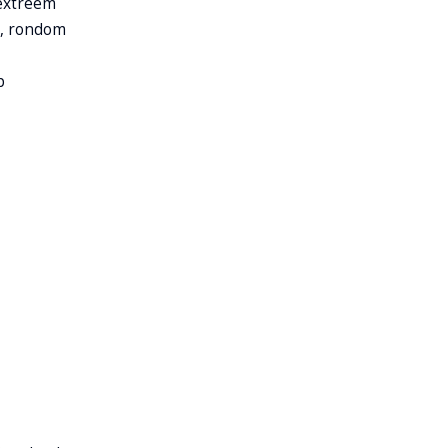
 extreem
, rondom
p