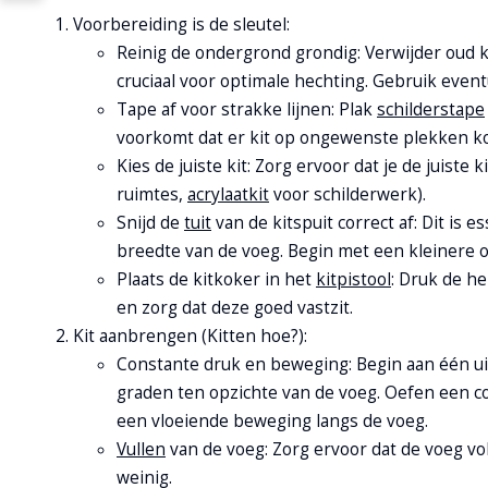
Voorbereiding is de sleutel:
Reinig de ondergrond grondig: Verwijder oud ki
cruciaal voor optimale hechting. Gebruik even
Tape af voor strakke lijnen: Plak
schilderstape
voorkomt dat er kit op ongewenste plekken kom
Kies de juiste kit: Zorg ervoor dat je de juiste
ruimtes,
acrylaatkit
voor schilderwerk).
Snijd de
tuit
van de kitspuit correct af: Dit is es
breedte van de voeg. Begin met een kleinere o
Plaats de kitkoker in het
kitpistool
: Druk de he
en zorg dat deze goed vastzit.
Kit aanbrengen (Kitten hoe?):
Constante druk en beweging: Begin aan één ui
graden ten opzichte van de voeg. Oefen een co
een vloeiende beweging langs de voeg.
Vullen
van de voeg: Zorg ervoor dat de voeg voll
weinig.