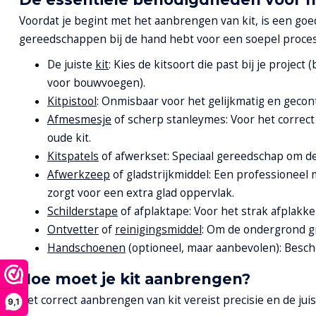
Voordat je begint met het aanbrengen van kit, is een goe
gereedschappen bij de hand hebt voor een soepel proces 
De juiste
kit
: Kies de kitsoort die past bij je project 
voor bouwvoegen).
Kitpistool
: Onmisbaar voor het gelijkmatig en gecon
Afmesmesje
of scherp stanleymes: Voor het correct
oude kit.
Kitspatels
of afwerkset: Speciaal gereedschap om de k
Afwerkzeep
of gladstrijkmiddel: Een professioneel m
zorgt voor een extra glad oppervlak.
Schilderstape
of afplaktape: Voor het strak afplakke
Ontvetter
of
reinigingsmiddel
: Om de ondergrond gro
Handschoenen
(optioneel, maar aanbevolen): Besche
Hoe moet je kit aanbrengen?
Het correct aanbrengen van kit vereist precisie en de jui
9,1