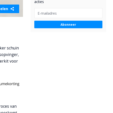
acties
elen
Abonneer
oker schuin
psopvinger,
eerkit voor
proces van
 voorkomt