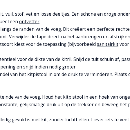
t, vuil, stof, vet en losse deeltjes. Een schone en droge onde
tueel een
ontvetter
.
langs de randen van de voeg. Dit creëert een perfecte rechte 
t. Verwijder de tape direct na het aanbrengen en afstrijken 
 kitsoort kiest voor de toepassing (bijvoorbeeld
sanitairkit
voor 
sentieel voor de dikte van de kitril. Snijd de tuit schuin af, pa
pening en snijd indien nodig groter.
ndel van het kitpistool in om de druk te verminderen. Plaats 
teinde van de voeg. Houd het
kitpistool
in een hoek van onge
nstante, gelijkmatige druk uit op de trekker en beweeg het p
edig gevuld is met kit, zonder luchtbellen. Liever iets te veel