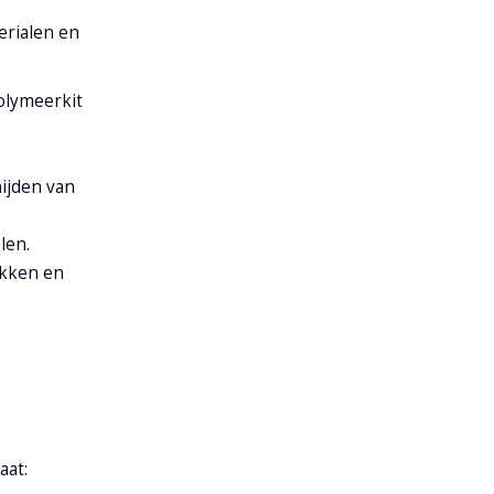
erialen en
 polymeerkit
nijden van
len.
lakken en
aat: