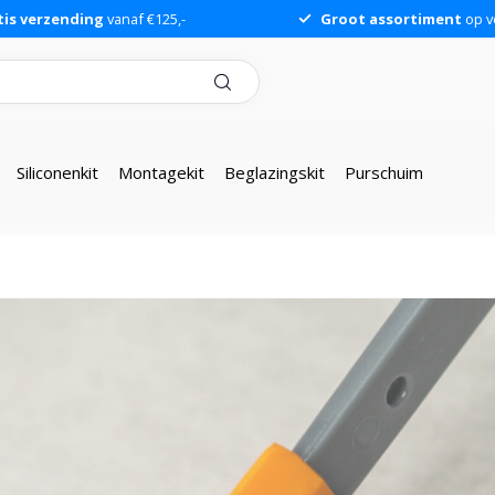
tis verzending
vanaf €125,-
Groot assortiment
op v
Siliconenkit
Montagekit
Beglazingskit
Purschuim