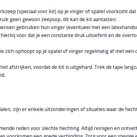
rkzeep (speciaal voor kit) op je vinger of spatel voorkomt dat 
ruik geen gewoon zeepsop, dit kan de kit aantasten.
kmensen gebruiken hun vinger (eventueel met een latexhand
 hierbij voor dat je een constante druk uitoefent en de overtol
 die zich ophoopt op je spatel of vinger regelmatig af met een 
het afstrijken, voordat de kit is uitgehard. Trek de tape lang
nd.
alen, zijn er enkele uitzonderingen of situaties waar de hec
mende reden voor slechte hechting. Altijd reinigen en ontvet
jes voorkomen een goede verbinding. Zorg voor een stevige e