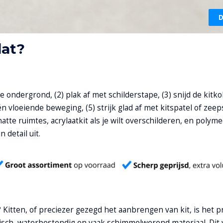
D
dat?
 je ondergrond, (2) plak af met schilderstape, (3) snijd de kitk
n vloeiende beweging, (5) strijk glad af met kitspatel of zee
natte ruimtes, acrylaatkit als je wilt overschilderen, en polym
 detail uit.
? Kitten, of preciezer gezegd het aanbrengen van kit, is het 
tisch, waterbestendig en vaak schimmelwerend materiaal. Dit