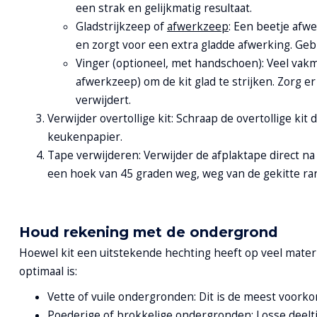
een strak en gelijkmatig resultaat.
Gladstrijkzeep of
afwerkzeep
: Een beetje afwe
en zorgt voor een extra gladde afwerking. Geb
Vinger (optioneel, met handschoen): Veel va
afwerkzeep) om de kit glad te strijken. Zorg er
verwijdert.
Verwijder overtollige kit: Schraap de overtollige kit
keukenpapier.
Tape verwijderen: Verwijder de afplaktape direct na 
een hoek van 45 graden weg, weg van de gekitte ra
Houd rekening met de ondergrond
Hoewel kit een uitstekende hechting heeft op veel materi
optimaal is:
Vette of vuile ondergronden: Dit is de meest voorko
Poederige of brokkelige ondergronden: Losse deelt