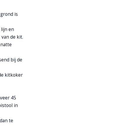
rgrond is
lijn en
van de kit.
natte
ssend bij de
de kitkoker
veer 45
istool in
 dan te