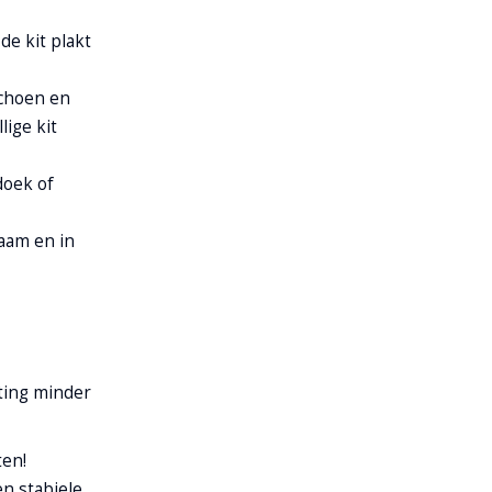
de kit plakt
schoen en
lige kit
doek of
zaam en in
hting minder
ten!
n stabiele