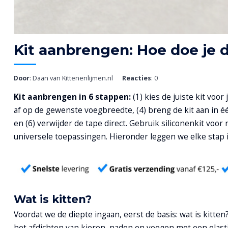
Kit aanbrengen: Hoe doe je 
Door
: Daan van Kittenenlijmen.nl
Reacties
: 0
Kit aanbrengen in 6 stappen:
(1) kies de juiste kit voor
af op de gewenste voegbreedte, (4) breng de kit aan in éé
en (6) verwijder de tape direct. Gebruik siliconenkit voor 
universele toepassingen. Hieronder leggen we elke stap in
Wat is kitten?
Voordat we de diepte ingaan, eerst de basis: wat is kitten
het afdichten van kieren, naden en voegen met een elas