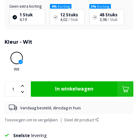
Geen extra korting
4%
Korting
5%
Korting
1 Stuk
12 Stuks
48 Stuks
4,19
4,02
/ Stuk
3,98
/ Stuk
Kleur -
Wit
Wit
In winkelwagen
Vandaag besteld, dinsdag in huis
Toevoegen om te vergelijken
Deel dit product
Snelste
levering