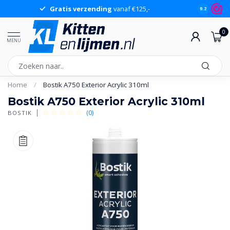
Gratis verzending
vanaf €125,-
Gr
9.2
0
MENU
Home
/
Bostik A750 Exterior Acrylic 310ml
Bostik A750 Exterior Acrylic 310ml
(0)
BOSTIK