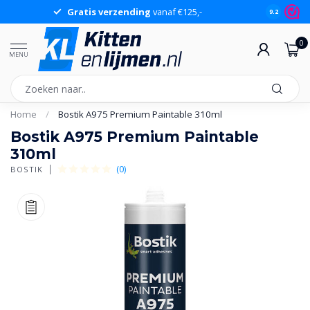
Gratis verzending
vanaf €125,-
Gr
9.2
0
MENU
Home
/
Bostik A975 Premium Paintable 310ml
Bostik A975 Premium Paintable
310ml
(0)
BOSTIK