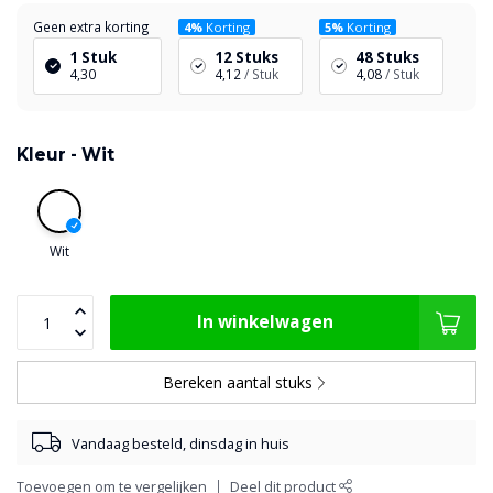
Geen extra korting
4%
Korting
5%
Korting
1 Stuk
12 Stuks
48 Stuks
4,30
4,12
/ Stuk
4,08
/ Stuk
Kleur -
Wit
Wit
In winkelwagen
Bereken aantal stuks
Vandaag besteld, dinsdag in huis
Toevoegen om te vergelijken
Deel dit product