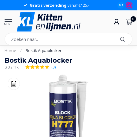
Gratis verzending
vanaf €125,-
Gr
9.2
0
MENU
Home
/
Bostik Aquablocker
Bostik Aquablocker
(3)
BOSTIK