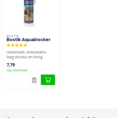
BOSTIK
Bostik Aquablocker
Universeel, emissiearm,
laag visceus en hoog
elastisch afdichtingsmiddel
7,79
geschik...
Op voorraad