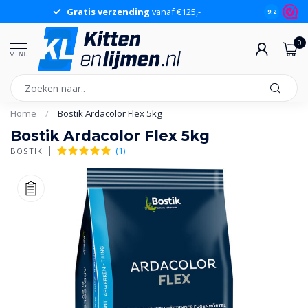
Gratis verzending
vanaf €125,-
Gr
9.2
0
MENU
Home
/
Bostik Ardacolor Flex 5kg
Bostik Ardacolor Flex 5kg
(1)
BOSTIK