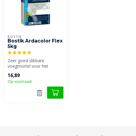
BOSTIK
Bostik Ardacolor Flex
5kg
Zeer goed slibbare
voegmortel voor het
voegen van keramische
16,89
wand- en vloerbekle...
Op voorraad