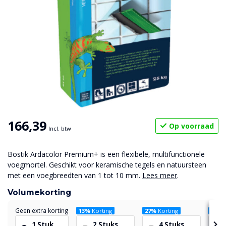
166,39
Op voorraad
Incl. btw
Bostik Ardacolor Premium+ is een flexibele, multifunctionele
voegmortel. Geschikt voor keramische tegels en natuursteen
met een voegbreedten van 1 tot 10 mm.
Lees meer
.
Volumekorting
Geen extra korting
13%
Korting
27%
Korting
42%
K
1 Stuk
2 Stuks
4 Stuks