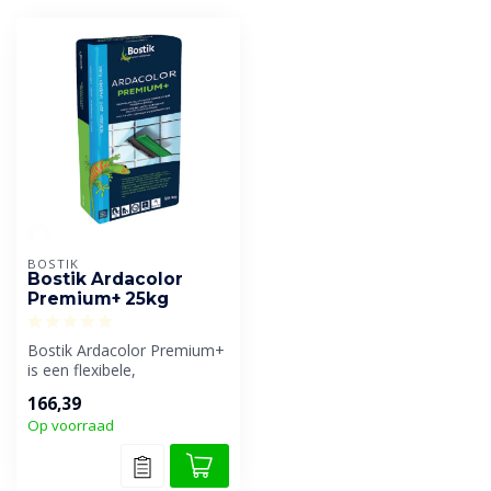
BOSTIK
Bostik Ardacolor
Premium+ 25kg
Bostik Ardacolor Premium+
is een flexibele,
multifunctionele
166,39
voegmortel. Geschik...
Op voorraad