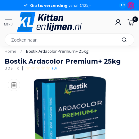
Gratis verzending
vanaf €125,-
Gr
9.2
0
MENU
Home
/
Bostik Ardacolor Premium+ 25kg
Bostik Ardacolor Premium+ 25kg
(0)
BOSTIK