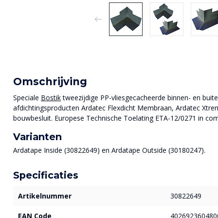
Omschrijving
Speciale
Bostik
tweezijdige PP-vliesgecacheerde binnen- en buit
afdichtingsproducten Ardatec Flexdicht Membraan, Ardatec Xtrem
bouwbesluit. Europese Technische Toelating ETA-12/0271 in comb
Varianten
Ardatape Inside (30822649) en Ardatape Outside (30180247).
Specificaties
Artikelnummer
30822649
EAN Code
402692360480