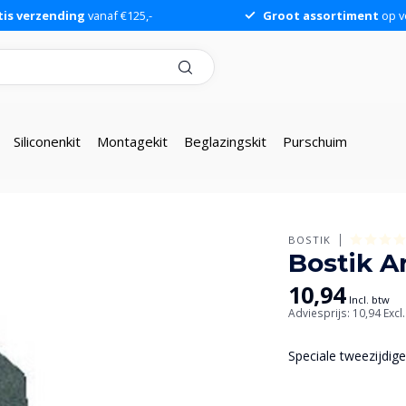
tis verzending
vanaf €125,-
Groot assortiment
op v
Siliconenkit
Montagekit
Beglazingskit
Purschuim
BOSTIK
Bostik A
10,94
Incl. btw
Adviesprijs: 10,94
Excl
Speciale tweezijdig