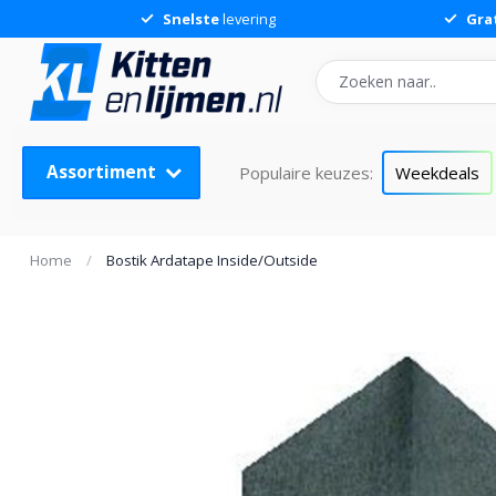
Snelste
levering
Gra
Bostik Ardatape Inside/Outside
Assortiment
Populaire keuzes:
Weekdeals
Home
/
Bostik Ardatape Inside/Outside