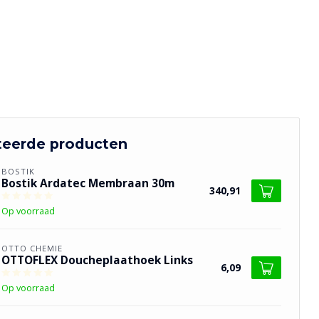
teerde producten
BOSTIK
Bostik Ardatec Membraan 30m
340,91
Op voorraad
OTTO CHEMIE
OTTOFLEX Doucheplaathoek Links
6,09
Op voorraad