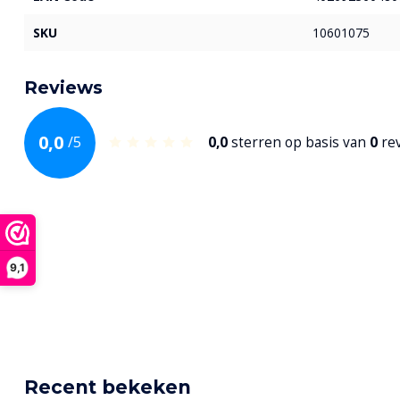
SKU
10601075
Reviews
0,0
/
5
0,0
sterren op basis van
0
re
9,1
Recent bekeken