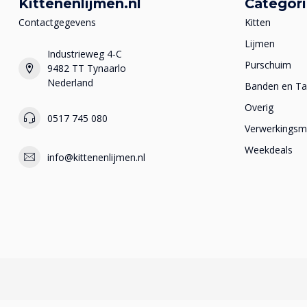
Kittenenlijmen.nl
Categor
Contactgegevens
Kitten
Lijmen
Industrieweg 4-C
Purschuim
9482 TT Tynaarlo
Nederland
Banden en T
Overig
0517 745 080
Verwerkingsma
Weekdeals
info@kittenenlijmen.nl