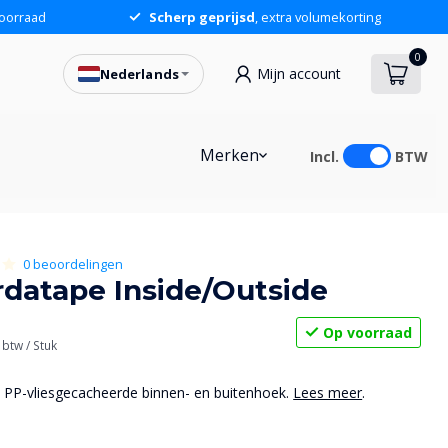
oorraad
Scherp geprijsd
, extra volumekorting
0
Mijn account
Nederlands
10,94
In winkelwagen
Merken
Incl.
BTW
0 beoordelingen
rdatape Inside/Outside
Op voorraad
. btw
/ Stuk
e PP-vliesgecacheerde binnen- en buitenhoek.
Lees meer
.