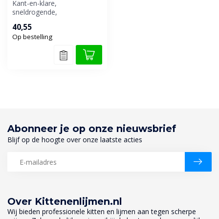
Kant-en-klare,
sneldrogende,
voorgemengde mortel voor
40,55
het realiseren van een hec...
Op bestelling
Abonneer je op onze nieuwsbrief
Blijf op de hoogte over onze laatste acties
Over Kittenenlijmen.nl
Wij bieden professionele kitten en lijmen aan tegen scherpe