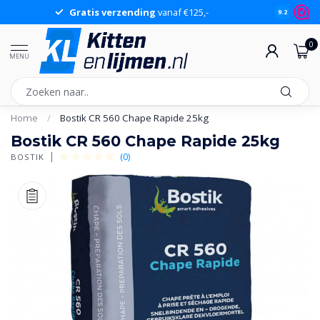
Gratis verzending
vanaf €125,-
Gr
9.2
0
MENU
Home
/
Bostik CR 560 Chape Rapide 25kg
Bostik CR 560 Chape Rapide 25kg
(0)
BOSTIK