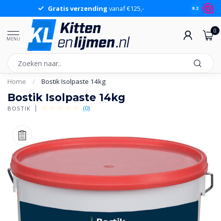
Gratis verzending
vanaf €125,-
Gr
9.2
0
MENU
Home
/
Bostik Isolpaste 14kg
Bostik Isolpaste 14kg
(0)
BOSTIK