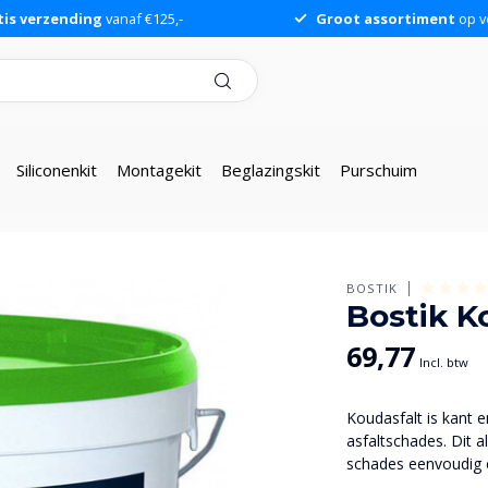
tis verzending
vanaf €125,-
Groot assortiment
op v
Siliconenkit
Montagekit
Beglazingskit
Purschuim
BOSTIK
Bostik K
69,77
Incl. btw
Koudasfalt is kant 
asfaltschades. Dit 
schades eenvoudig e