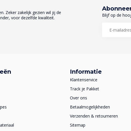
Abonneer
. Zeker zakelijk gezien wil jij de
Blijf op de hoo
nder, voor dezelfde kwaliteit.
ieën
Informatie
Klantenservice
Track je Pakket
Over ons
apes
Betaalmogelijkheden
Verzenden & retourneren
teriaal
Sitemap