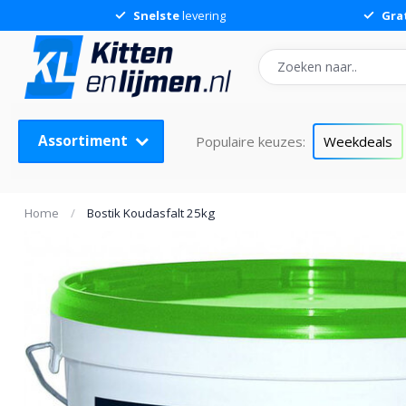
Snelste
levering
Gra
Bostik Koudasfalt 25kg
Assortiment
Populaire keuzes:
Weekdeals
Home
/
Bostik Koudasfalt 25kg