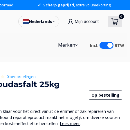
oorraad
Scherp geprijsd
, extra volumekorting
0
Mijn account
Nederlands
69,77
In winkelwagen
Merken
Incl.
BTW
0 beoordelingen
oudasfalt 25kg
Op bestelling
en klaar voor het direct vanuit de emmer of zak repareren van
allround reparatieproduct maakt het mogelijk om diverse soorten
n kosteneffectief te herstellen.
Lees meer
.