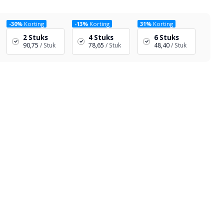
-30%
Korting
-13%
Korting
31%
Korting
2 Stuks
4 Stuks
6 Stuks
90,75
/ Stuk
78,65
/ Stuk
48,40
/ Stuk