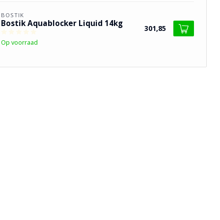
BOSTIK
Bostik Aquablocker Liquid 14kg
301,85
Op voorraad