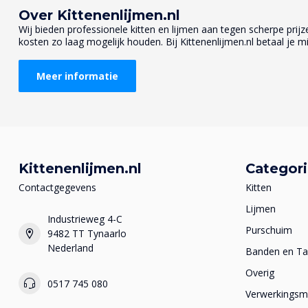
Over Kittenenlijmen.nl
Wij bieden professionele kitten en lijmen aan tegen scherpe prijzen
kosten zo laag mogelijk houden. Bij Kittenenlijmen.nl betaal je mi
Meer informatie
Kittenenlijmen.nl
Categor
Contactgegevens
Kitten
Lijmen
Industrieweg 4-C
Purschuim
9482 TT Tynaarlo
Nederland
Banden en T
Overig
0517 745 080
Verwerkingsma