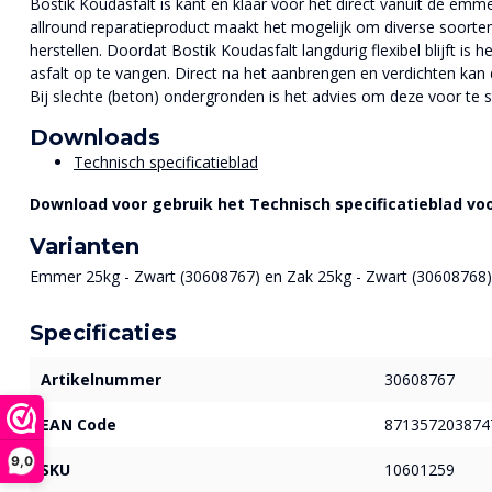
Bostik Koudasfalt is kant en klaar voor het direct vanuit de emme
allround reparatieproduct maakt het mogelijk om diverse soorte
herstellen. Doordat Bostik Koudasfalt langdurig flexibel blijft is 
asfalt op te vangen. Direct na het aanbrengen en verdichten ka
Bij slechte (beton) ondergronden is het advies om deze voor te s
Downloads
Technisch specificatieblad
Download voor gebruik het Technisch specificatieblad voo
Varianten
Emmer 25kg - Zwart (30608767) en Zak 25kg - Zwart (30608768)
Specificaties
Artikelnummer
30608767
EAN Code
871357203874
9,0
SKU
10601259