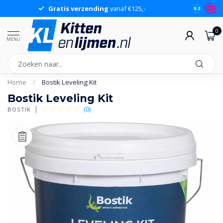
Gratis verzending
vanaf €125,-
Gr
9.2
0
MENU
Home
/
Bostik Leveling Kit
Bostik Leveling Kit
(0)
BOSTIK