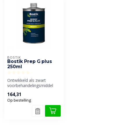
BOSTIK
Bostik Prep G plus
250ml
Ontwikkeld als zwart
voorbehandelingsmiddel
voor glas, indien het glas
164,31
niet voor...
Op bestelling