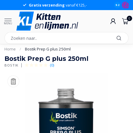
Gratis verzending
vanaf €125,-
Gr
9.2
0
MENU
Home
/
Bostik Prep G plus 250ml
Bostik Prep G plus 250ml
(0)
BOSTIK