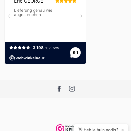
👋 Heb je hulp nodig?
×