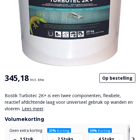
345,18
Op bestelling
Incl. btw
Bostik Turbotec 2K+ is een twee componenten, flexibele,
reactief afdichtende laag voor universeel gebruik op wanden en
vloeren.
Lees meer
.
Volumekorting
Geen extra korting
21%
Korting
30%
Korting
37%
K
1 Stuk
2 Stuks
4 Stuks