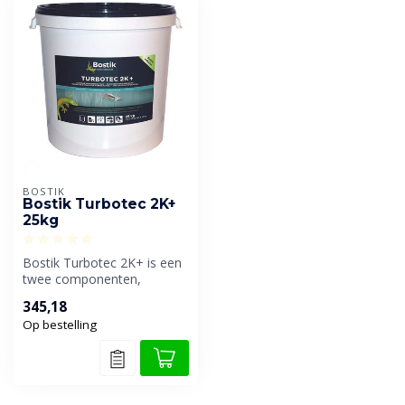
BOSTIK
Bostik Turbotec 2K+
25kg
Bostik Turbotec 2K+ is een
twee componenten,
flexibele, reactief
345,18
afdichtende laa...
Op bestelling