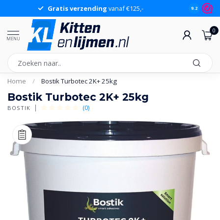
Gratis verzending
vanaf €125,-
Gr
9.2
0
MENU
Home
/
Bostik Turbotec 2K+ 25kg
Bostik Turbotec 2K+ 25kg
(0)
BOSTIK