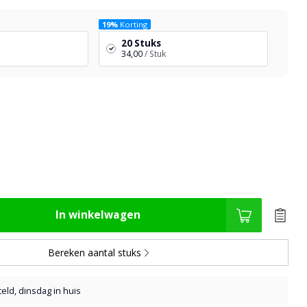
19%
Korting
20 Stuks
34,00
/ Stuk
In winkelwagen
Bereken aantal stuks
eld, dinsdag in huis