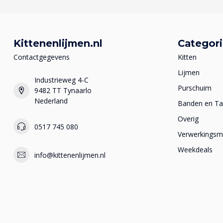
Kittenenlijmen.nl
Categor
Contactgegevens
Kitten
Lijmen
Industrieweg 4-C
Purschuim
9482 TT Tynaarlo
Nederland
Banden en T
Overig
0517 745 080
Verwerkingsma
Weekdeals
info@kittenenlijmen.nl