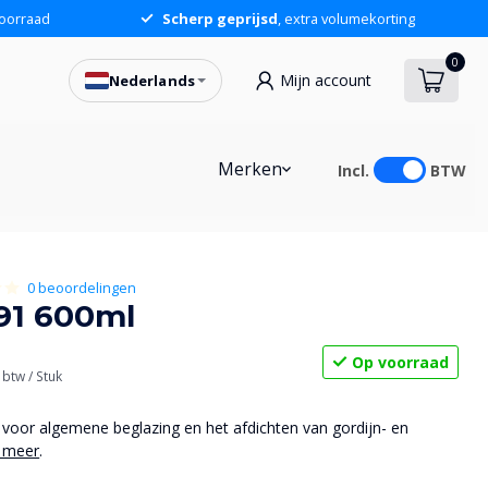
oorraad
Scherp geprijsd
, extra volumekorting
0
Mijn account
Nederlands
Merken
Incl.
BTW
0 beoordelingen
91 600ml
Op voorraad
. btw
/ Stuk
voor algemene beglazing en het afdichten van gordijn- en
 meer
.