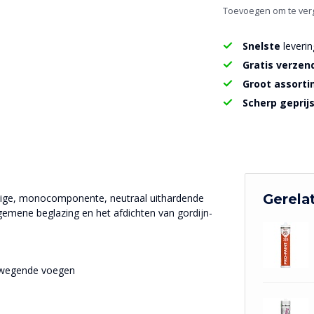
Toevoegen om te verg
Snelste
leverin
Gratis verzen
Groot assort
Scherp geprij
Gerela
dige, monocomponente, neutraal uithardende
gemene beglazing en het afdichten van gordijn-
bewegende voegen