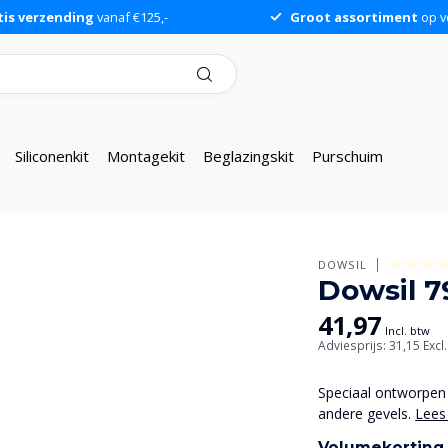
tis verzending
vanaf €125,-
Groot assortiment
op v
Siliconenkit
Montagekit
Beglazingskit
Purschuim
DOWSIL
Dowsil 7
41,97
Incl. btw
Adviesprijs: 31,15
Excl
Speciaal ontworpen 
andere gevels.
Lees
Volumekorting