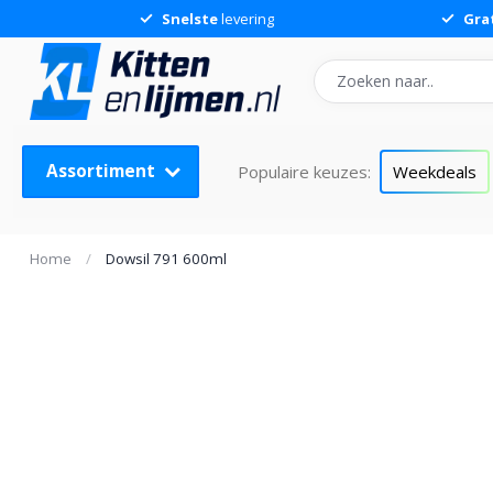
Snelste
levering
Gra
Assortiment
Populaire keuzes:
Weekdeals
Home
/
Dowsil 791 600ml