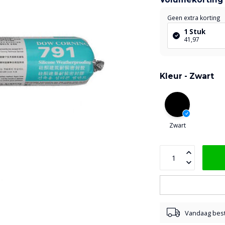
Geen extra korting
1 Stuk
41,97
Kleur -
Zwart
Zwart
Vandaag best