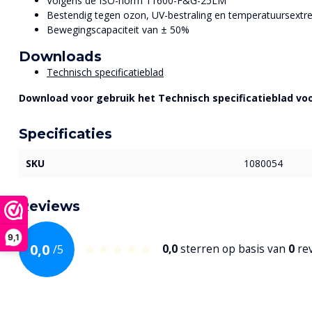
Volgens de ISO-norm 11600-F&G-25LM
Bestendig tegen ozon, UV-bestraling en temperatuursext
Bewegingscapaciteit van ± 50%
Downloads
Technisch specificatieblad
Download voor gebruik het Technisch specificatieblad voo
Specificaties
SKU
1080054
Reviews
9,1
0,0
/
5
0,0
sterren op basis van
0
re