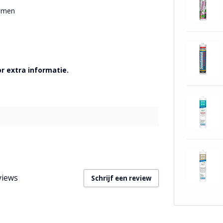
remen
r extra informatie.
views
Schrijf een review