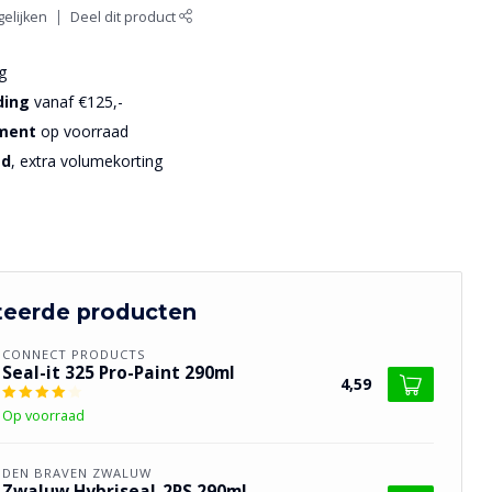
elijken
Deel dit product
g
ding
vanaf €125,-
iment
op voorraad
sd
, extra volumekorting
teerde producten
CONNECT PRODUCTS
Seal-it 325 Pro-Paint 290ml
4,59
Op voorraad
DEN BRAVEN ZWALUW
Zwaluw Hybriseal-2PS 290ml