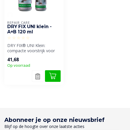
REPAIR CARE
DRY FIX UNI klein -
A+B 120 ml
DRY FIX® UNI Klein:
compacte voorstrijk voor
optimale hechting.
41,68
Veelzijdige elas...
Op voorraad
Abonneer je op onze nieuwsbrief
Blijf op de hoogte over onze laatste acties