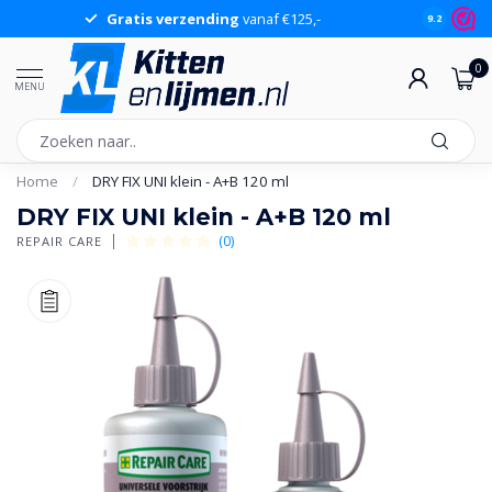
Gratis verzending
vanaf €125,-
Gr
9.2
0
MENU
Home
/
DRY FIX UNI klein - A+B 120 ml
DRY FIX UNI klein - A+B 120 ml
(0)
REPAIR CARE