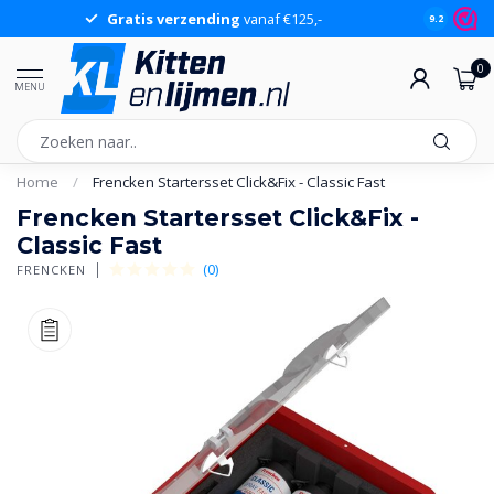
Gratis verzending
vanaf €125,-
Gr
9.2
0
MENU
Home
/
Frencken Startersset Click&Fix - Classic Fast
Frencken Startersset Click&Fix -
Classic Fast
(0)
FRENCKEN