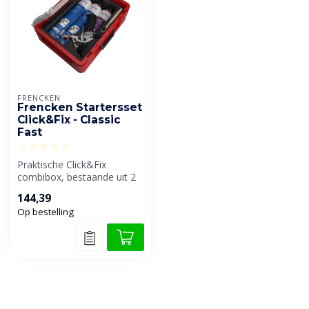
FRENCKEN
Frencken Startersset
Click&Fix - Classic
Fast
Praktische Click&Fix
combibox, bestaande uit 2
spuitbussen contactlijm, 1
144,39
spuitb...
Op bestelling