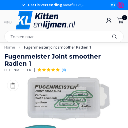
Gratis verzending
vanaf €125,-
Gr
9.2
0
MENU
Home
/
Fugenmeister Joint smoother Radien 1
Fugenmeister Joint smoother
Radien 1
(6)
FUGENMEISTER