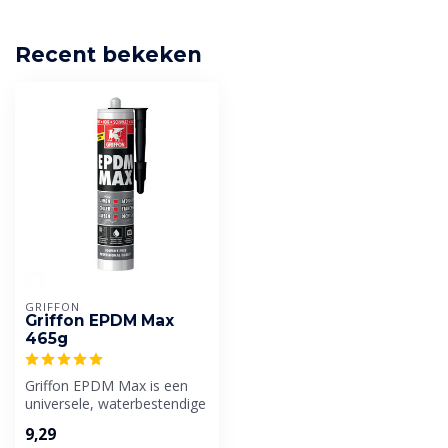
Recent bekeken
GRIFFON
Griffon EPDM Max
465g
Griffon EPDM Max is een
universele, waterbestendige
lijm & afdichtingskit voor E...
9,29