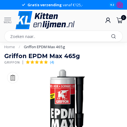
Gratis verzending
vanaf €125,-
Gr
9.2
0
MENU
Home
/
Griffon EPDM Max 465g
Griffon EPDM Max 465g
(4)
GRIFFON