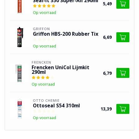
Seal-it 350 Super-All 290ml
5,49
Op voorraad
GRIFFON
Griffon HBS-200 Rubber Tix
6,69
Op voorraad
FRENCKEN
Frencken UniCol Lijmkit
290ml
6,79
Op voorraad
OTTO CHEMIE
Ottoseal S54 310ml
13,39
Op voorraad