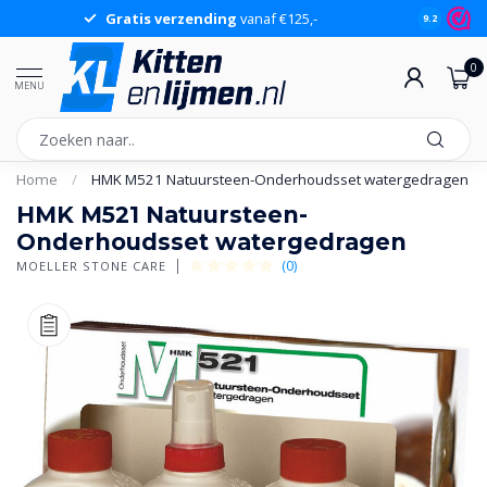
Gratis verzending
vanaf €125,-
Gr
9.2
0
MENU
Home
/
HMK M521 Natuursteen-Onderhoudsset watergedragen
HMK M521 Natuursteen-
Onderhoudsset watergedragen
(0)
MOELLER STONE CARE