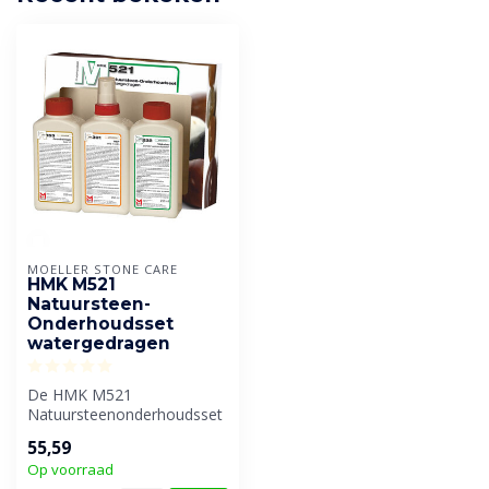
MOELLER STONE CARE
HMK M521
Natuursteen-
Onderhoudsset
watergedragen
De HMK M521
Natuursteenonderhoudsset
is een speciaal pakket voor
55,59
het reinigen, b...
Op voorraad