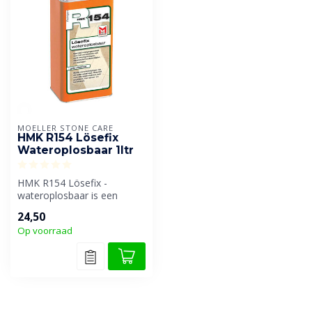
MOELLER STONE CARE
HMK R154 Lösefix
Wateroplosbaar 1ltr
HMK R154 Lösefix -
wateroplosbaar is een
gebruiksklaar, speciaal
24,50
reinigingsmidde...
Op voorraad