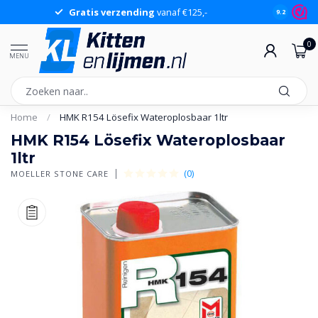
Gratis verzending
vanaf €125,-
Gr
9.2
0
MENU
Home
/
HMK R154 Lösefix Wateroplosbaar 1ltr
HMK R154 Lösefix Wateroplosbaar
1ltr
(0)
MOELLER STONE CARE