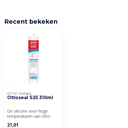
Recent bekeken
OTTO CHEMIE
Ottoseal S25 310ml
De silicone voor hoge
temperaturen van Otto-
Chemie. Geschikt voor
21,01
binnen en buit...