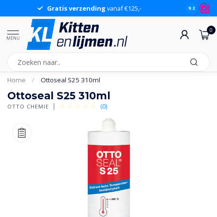
Gratis verzending
vanaf €125,-
Gr
9.2
0
MENU
Home
/
Ottoseal S25 310ml
Ottoseal S25 310ml
(0)
OTTO CHEMIE