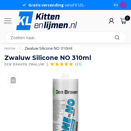
Gratis verzending
vanaf €125,-
Gr
9.2
0
MENU
Home
/
Zwaluw Silicone NO 310ml
Zwaluw Silicone NO 310ml
(31)
DEN BRAVEN ZWALUW