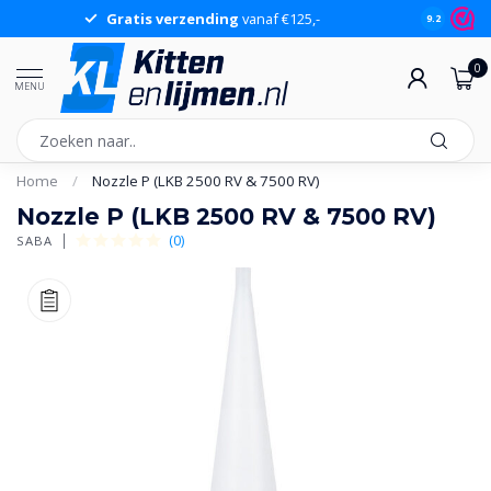
Gratis verzending
vanaf €125,-
Gr
9.2
0
MENU
Home
/
Nozzle P (LKB 2500 RV & 7500 RV)
Nozzle P (LKB 2500 RV & 7500 RV)
(0)
SABA