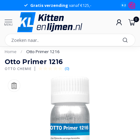
Gratis verzending
vanaf €125,-
Gr
9.2
0
MENU
Home
/
Otto Primer 1216
Otto Primer 1216
(0)
OTTO CHEMIE