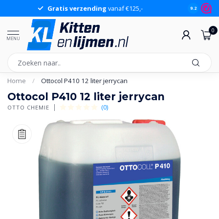
Gratis verzending
vanaf €125,-
Gr
9.2
0
MENU
Home
/
Ottocol P410 12 liter jerrycan
Ottocol P410 12 liter jerrycan
(0)
OTTO CHEMIE