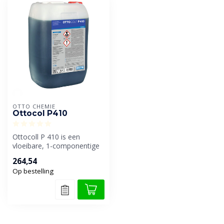
OTTO CHEMIE
Ottocol P410
Ottocoll P 410 is een
vloeibare, 1-componentige
polyurethaanlijm, speciaal
264,54
ontwi...
Op bestelling