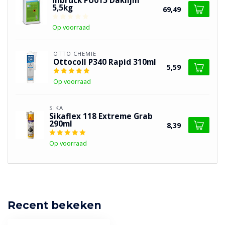
illbruck PU015 Daklijm
5,5kg
69,49
Op voorraad
OTTO CHEMIE
Ottocoll P340 Rapid 310ml
5,59
Op voorraad
SIKA
Sikaflex 118 Extreme Grab
290ml
8,39
Op voorraad
Recent bekeken