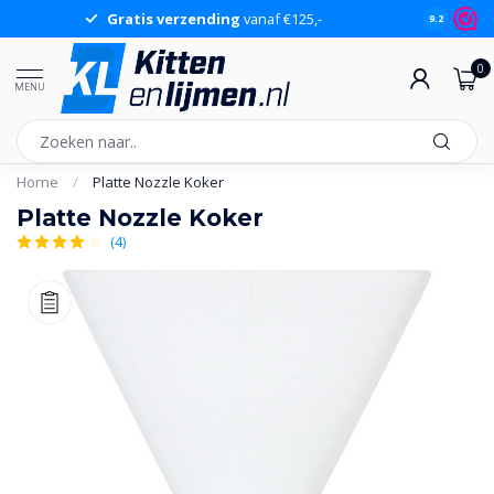
Gratis verzending
vanaf €125,-
Gr
9.2
0
MENU
Home
/
Platte Nozzle Koker
Platte Nozzle Koker
(4)